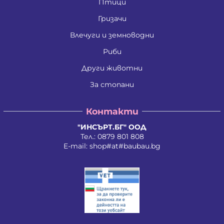
Птици
Гризачи
Влечуги и земноводни
Риби
Други животни
За стопани
Контакти
"ИНСЪРТ.БГ" ООД
Тел.:
0879 801 808
E-mail:
shop#at#baubau.bg