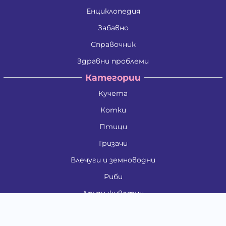
Енциклопедия
Забавно
Справочник
Здравни проблеми
Категории
Кучета
Котки
Птици
Гризачи
Влечуги и земноводни
Риби
Други животни
За стопани