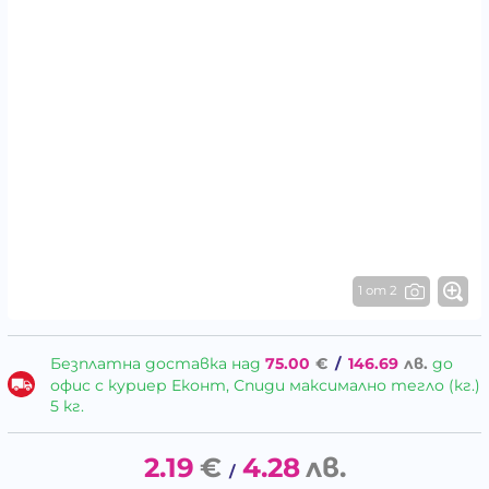
1 от 2
Безплатна доставка над
75.00
€
/
146.69
лв.
до
офис с куриер Еконт, Спиди максимално тегло (кг.)
5 кг.
2.19
€
4.28
лв.
/