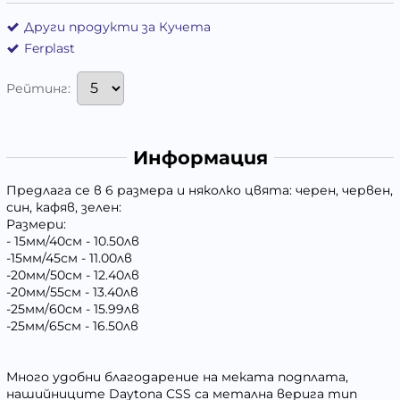
Други продукти за Кучета
Ferplast
Рейтинг:
Информация
Предлага се в 6 размера и няколко цвята: черен, червен,
син, кафяв, зелен:
Размери:
- 15мм/40см - 10.50лв
-15мм/45см - 11.00лв
-20мм/50см - 12.40лв
-20мм/55см - 13.40лв
-25мм/60см - 15.99лв
-25мм/65см - 16.50лв
Много удобни благодарение на меката подплата,
нашийниците Daytona CSS са метална верига тип