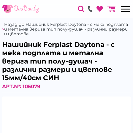
Назад до Нашийник Ferplast Daytona - с мека подплата
и метална верига тип полу-душач - различни размери
и цветове
Нашийник Ferplast Daytona - с
мека подплата и метална
верига тип полу-душач -
различни размери и цветове
15мм/40см СИН
АРТ.№:
105079