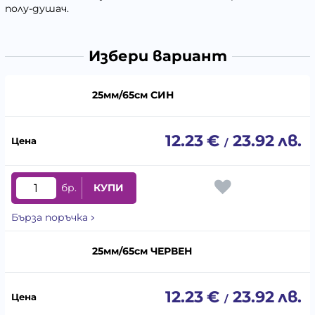
полу-душач.
Избери вариант
25мм/65см СИН
12.23
€
23.92
лв.
/
бр.
КУПИ
Бърза поръчка
25мм/65см ЧЕРВЕН
12.23
€
23.92
лв.
/