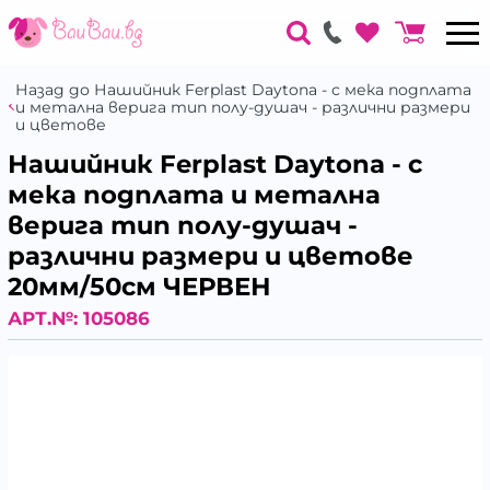
Назад до Нашийник Ferplast Daytona - с мека подплата
и метална верига тип полу-душач - различни размери
и цветове
Нашийник Ferplast Daytona - с
мека подплата и метална
верига тип полу-душач -
различни размери и цветове
20мм/50см ЧЕРВЕН
АРТ.№:
105086