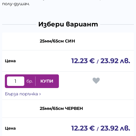
полу-душач.
Избери вариант
25мм/65см СИН
12.23
€
23.92
лв.
/
бр.
КУПИ
Бърза поръчка
25мм/65см ЧЕРВЕН
12.23
€
23.92
лв.
/