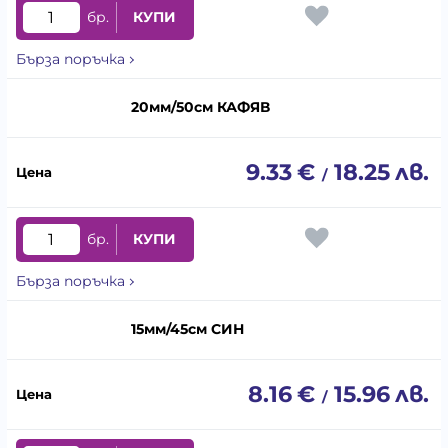
бр.
КУПИ
Бърза поръчка
20мм/50см КАФЯВ
9.33
€
18.25
лв.
/
бр.
КУПИ
Бърза поръчка
15мм/45см СИН
8.16
€
15.96
лв.
/