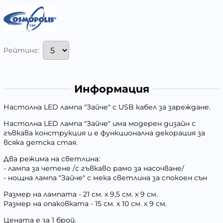
Рейтинг:
Информация
Настолна LED лампа "Зайче" с USB кабел за зареждане.
Настолна LED лампа "Зайче" има модерен дизайн с
гъвкава конструкция и е функционална декорация за
всяка детска стая.
Два режима на светлина:
- лампа за четене /с гъвкаво рамо за насочване/
- нощна лампа "Зайче" с мека светлина за спокоен сън
Размер на лампата - 21 см. х 9,5 см. х 9 см.
Размер на опаковката - 15 см. х 10 см. х 9 см.
Цената е за 1 брой.