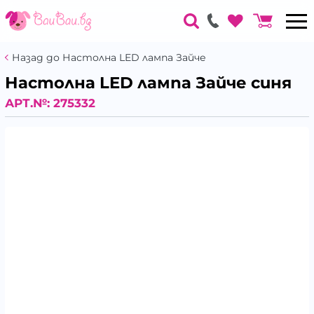
Назад до Настолна LED лампа Зайче
Настолна LED лампа Зайче синя
АРТ.№:
275332