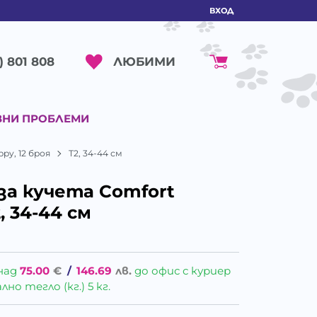
ВХОД
ЛЮБИМИ
) 801 808
ВНИ ПРОБЛЕМИ
py, 12 броя
T2, 34-44 см
за кучета Comfort
, 34-44 см
над
75.00
€
/
146.69
лв.
до офис с куриер
о тегло (кг.) 5 кг.