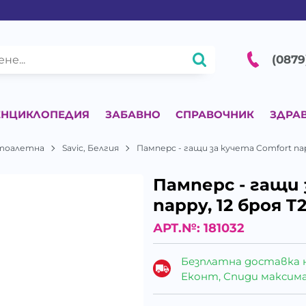
(0879
ЕНЦИКЛОПЕДИЯ
ЗАБАВНО
СПРАВОЧНИК
ЗДРА
 тоалетна
Savic, Белгия
Памперс - гащи за кучета Comfort nap
Памперс - гащи 
nappy, 12 броя T2
АРТ.№:
181032
Безплатна доставка 
Еконт, Спиди максималн