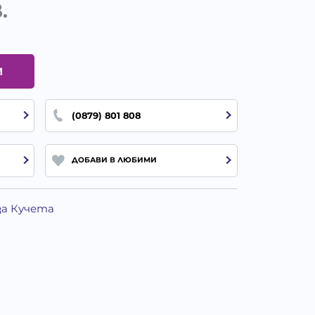
.
И
(0879) 801 808
ДОБАВИ В ЛЮБИМИ
за Кучета