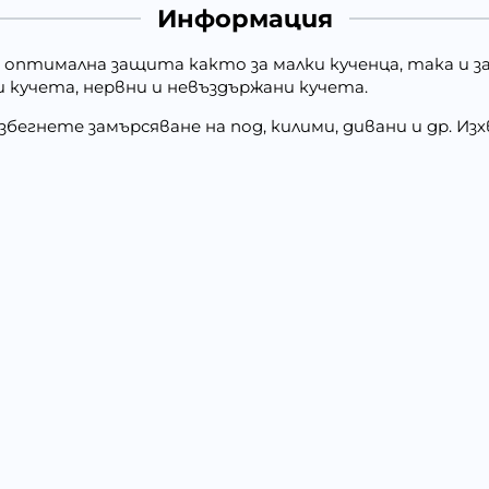
Информация
оптимална защита както за малки кученца, така и за
и кучета, нервни и невъздържани кучета.
збегнете замърсяване на под, килими, дивани и др. 