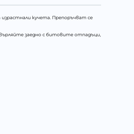
 израстнали кучета. Препоръчват се
Изхвърляйте заедно с битовите отпадъци,