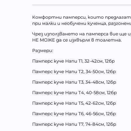
Комфортни памперси, които предлагат 
при малки и необучени кученца, разгонен
Чрез използването на памперса вие ще и
НЕ МОЖЕ да се изхвърля в тоалетна.
Размери:
Памперс куче Напи Т1, 32-42см, 12бр
Памперс куче Напи Т2, 34-50см, 12бр
Памперс куче Напи Т3, 34-48см, 12бр
Памперс куче Напи Т4, 40-58см, 12бр
Памперс куче Напи Т5, 42-62см, 12бр
Памперс куче Напи Т6, 46-56см, 12бр
Памперс куче Напи Т7, 74-84см, 12бр