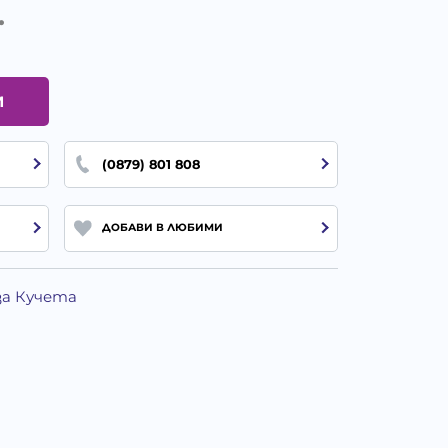
.
И
(0879) 801 808
ДОБАВИ В ЛЮБИМИ
за Кучета