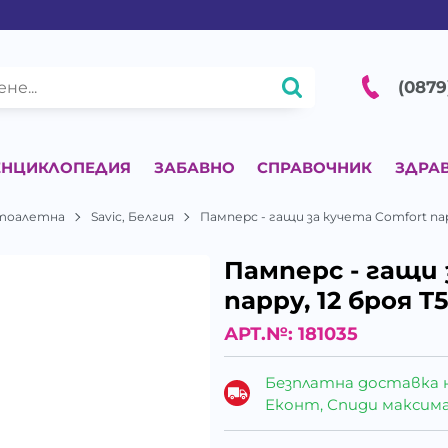
(0879
ЕНЦИКЛОПЕДИЯ
ЗАБАВНО
СПРАВОЧНИК
ЗДРА
 тоалетна
Savic, Белгия
Памперс - гащи за кучета Comfort nap
Памперс - гащи 
nappy, 12 броя T5
АРТ.№:
181035
Безплатна доставка 
Еконт, Спиди максималн