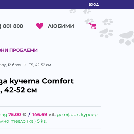
ВХОД
ЛЮБИМИ
) 801 808
ВНИ ПРОБЛЕМИ
py, 12 броя
T5, 42-52 см
за кучета Comfort
, 42-52 см
над
75.00
€
/
146.69
лв.
до офис с куриер
о тегло (кг.) 5 кг.