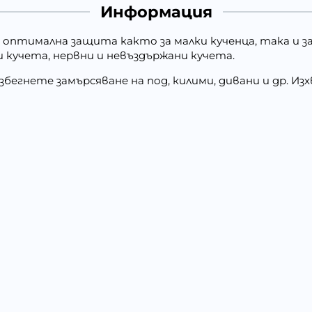
Информация
оптимална защита както за малки кученца, така и за
и кучета, нервни и невъздържани кучета.
збегнете замърсяване на под, килими, дивани и др. 