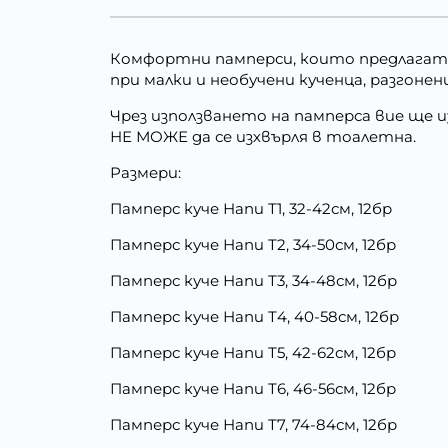
Комфортни памперси, които предлагат 
при малки и необучени кученца, разгонен
Чрез използването на памперса вие ще и
НЕ МОЖЕ да се изхвърля в тоалетна.
Размери:
Памперс куче Напи Т1, 32-42см, 12бр
Памперс куче Напи Т2, 34-50см, 12бр
Памперс куче Напи Т3, 34-48см, 12бр
Памперс куче Напи Т4, 40-58см, 12бр
Памперс куче Напи Т5, 42-62см, 12бр
Памперс куче Напи Т6, 46-56см, 12бр
Памперс куче Напи Т7, 74-84см, 12бр