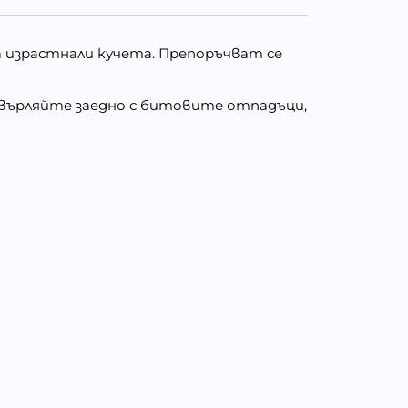
 израстнали кучета. Препоръчват се
Изхвърляйте заедно с битовите отпадъци,