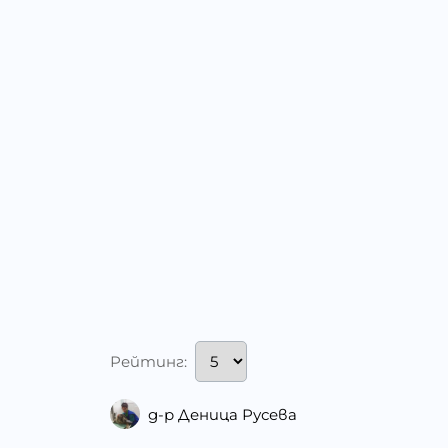
Рейтинг:
д-р Деница Русева