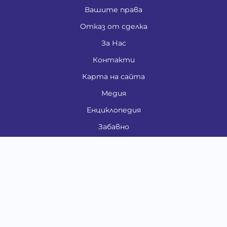
Вашите права
Отказ от сделка
За Нас
Контакти
Карта на сайта
Медия
Енциклопедия
Забавно
Справочник
Здравни проблеми
Категории
Кучета
Котки
Птици