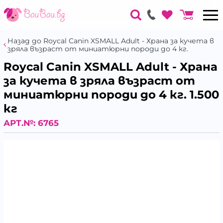
Назад до Roycal Canin XSMALL Adult - Храна за кучета в
зряла възраст от миниатюрни породи до 4 кг.
Roycal Canin XSMALL Adult - Храна
за кучета в зряла възраст от
миниатюрни породи до 4 кг. 1.500
кг
АРТ.№:
6765