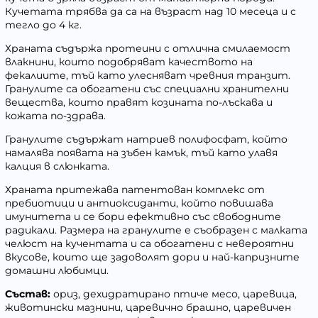
Кучетата трябва да са на възраст над 10 месеца и с
тегло до 4 кг.
Храната съдържа протеини с отлична смилаемост
влакнини, които подобряват качеството на
фекалиите, тъй като улесняват чревния транзит.
Гранулите са обогатени със специални хранителни
вещества, които правят козината по-лъскава и
кожата по-здрава.
Гранулите съдържат натриев полифосфат, който
намалява появата на зъбен камък, тъй като улавя
калция в слюнката.
Храната притежава патентован комплекс от
пребиотици и антиоксиданти, който повишава
имунитета и се бори ефективно със свободните
радикали. Размера на гранулите е съобразен с малката
челюст на кучентата и са обогатени с невероятни
вкусове, които ще задоволят дори и най-капризните
домашни любимци.
Състав:
ориз, дехидратирано птиче месо, царевица,
животински мазнини, царевично брашно, царевичен