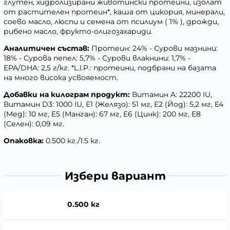
глутен, хидролизирани животински протеини, изолат
от растителен протеин*, каша от цикория, минерали,
соево масло, люспи и семена от псилиум ( 1% ), дрожди,
рибено масло, фрукто-олигозахариди.
Аналитичен състав:
Протеин: 24% - Сурови мазнини:
18% - Сурова пепел: 5,7% - Сурови влакнини: 1,7% -
EPA/DHA: 2,5 г/кг. *L.I.P.: протеини, подбрани на базата
на много висока усвояемост.
Добавки на килограм продукт:
Витамин A: 22200 IU,
Витамин D3: 1000 IU, E1 (Желязо): 51 мг, E2 (Йод): 5,2 мг, E4
(Мед): 10 мг, E5 (Манган): 67 мг, E6 (Цинк): 200 мг, E8
(Селен): 0,09 мг.
Опаковка:
0.500 кг./1.5 кг.
Избери вариант
0.500 кг