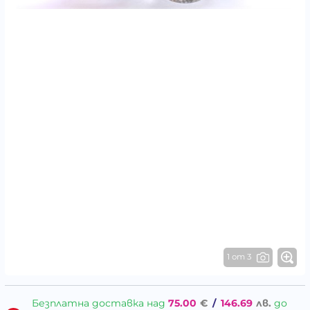
1 от 3
Безплатна доставка над
75.00
€
/
146.69
лв.
до