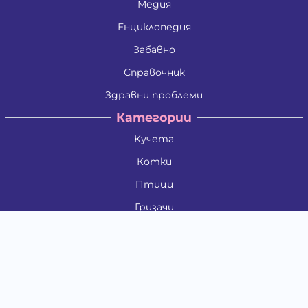
Медия
Енциклопедия
Забавно
Справочник
Здравни проблеми
Категории
Кучета
Котки
Птици
Гризачи
Влечуги и земноводни
Риби
Други животни
За стопани