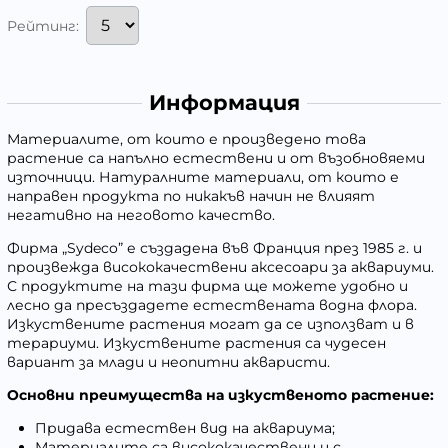
Рейтинг:
Информация
Материалите, от които е произведено това
растение са напълно естествени и от възобновяеми
източници. Натуралните материали, от които е
направен продукта по никакъв начин не влияят
негативно на неговото качество.
Фирма „
Sydeco”
е създадена във Франция през 1985 г. и
произвежда висококачествени аксесоари за аквариуми.
С продуктите на тази фирма ще можете удобно и
лесно да пресъздадете естествената водна флора.
Изкуствените растения могат да се използват и в
терариуми. Изкуствените растения са чудесен
вариант за млади и неопитни акваристи.
Основни преимущества на изкуственото растение:
Придава естествен вид на аквариума;
Материалите са висококачествени и с