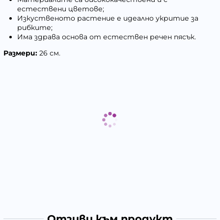
естествени цветове;
Изкуственото растение е идеално укритие за
рибките;
Има здрава основа от естествен речен пясък.
Размери:
26 см.
Отзиви към продукт