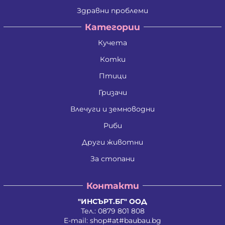
Здравни проблеми
Категории
Кучета
Котки
Птици
Гризачи
Влечуги и земноводни
Риби
Други животни
За стопани
Контакти
"ИНСЪРТ.БГ" ООД
Тел.:
0879 801 808
E-mail:
shop#at#baubau.bg