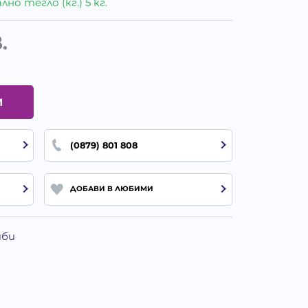
о тегло (кг.) 5 кг.
.
И
(0879) 801 808
ДОБАВИ В ЛЮБИМИ
иби