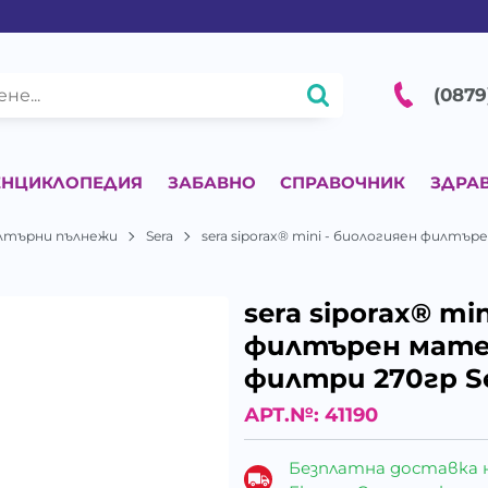
(0879
ЕНЦИКЛОПЕДИЯ
ЗАБАВНО
СПРАВОЧНИК
ЗДРА
лтърни пълнежи
Sera
sera siporax® mini - биологияен филт
sera siporax® mi
филтърен мате
филтри 270гр Se
АРТ.№:
41190
Безплатна доставка 