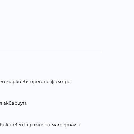
други марки вътрешни филтри.
 аквариум.
обикновен керамичен материал и