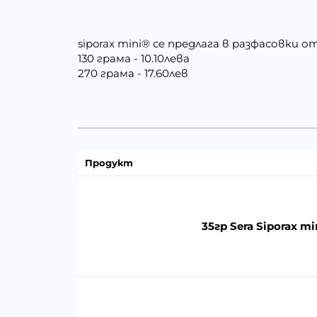
siporax mini® се предлага в разфасовки от
130 грама - 10.10лева
270 грама - 17.60лев
Продукт
35гр Sera Siporax mi