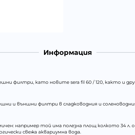
Информация
ни филтри, като новите sera fil 60 / 120, както и 
шни и външни филтри в сладководния и соленоводния
ичен: например той има полезна площ колкото 34 л. 
логически свежа аквариумна вода.