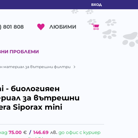
ВХОД
ЛЮБИМИ
) 801 808
ВНИ ПРОБЛЕМИ
ърен материал за вътрешни филтри
ni - биологияен
риал за вътрешни
ra Siporax mini
над
75.00
€
/
146.69
лв.
до офис с куриер