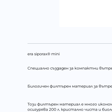
era siporax® mini
Специално създаден за компактни вътреш
Билогичен филтърен материал за вътре
Този филтърен материал е много иконом
осигурява 200 л. кристално чиста и био