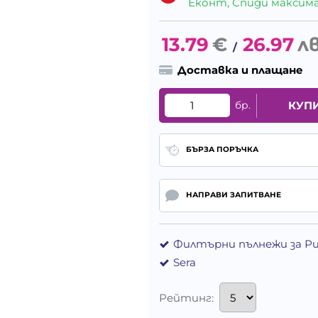
Еконт, Спиди максималн
13.79
€
26.97
лв
/
Доставка и плащане
бр.
КУП
БЪРЗА ПОРЪЧКА
НАПРАВИ ЗАПИТВАНЕ
Филтърни пълнежи за Р
Sera
Рейтинг: