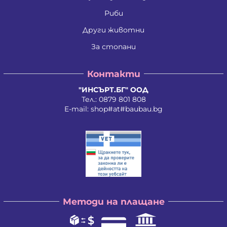
Ивайло Илиев Цветанов
Ивайло Лилков Петров
Риби
Ивайло Петров Петров
Иван Николаев Додовски
Други животни
Иван Стратиев Чалев
За стопани
Иван Христов Марков
Иван Щерев Манга
Ивелина Бойкова Вачева
Контакти
Ивелина Недкова Кирилова
Иво Валентинов Иванов
"ИНСЪРТ.БГ" ООД
Илия Борисов Райчев
Тел.:
0879 801 808
Илия Василев Пеев
E-mail:
shop#at#baubau.bg
Илиян Христов Христов
Ирена Стоянова Андонова
Ирина Руменова Милева-Атанасова
Искра Тихомирова Христова - Георгиева
Йордан Илиев Добрев
Калина Орлинова Кандулкова
Калоян Йорданов Войчев
Калоян Петров Йорданов
Кети Атанасова Драгоева
Методи на плащане
Кирил Георгиев Георгиев
Кирил Георгиев Стоянов
Константин Антонов Антов