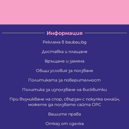
Владислав Антонов Антов
Владислав Кирилов Златинов
Галина Миткова Стойкова
Генадий Руменов Стоичков
Георги Анастасов Георгиев
Георги Кирилов Георгиев
Информация
Георги Росенов Кръстев
Георги Русев Узунов
Реклама в baubau.bg
Георги Христов Янчев
Гергана Георгиева Христова
Доставка и плащане
Гергана Йорданова Рашкова
Връщане и замяна
Гергана Людмилова Герасимова
Гергана Маркова Георгиева
Общи условия за ползване
Гергана Стоянова Христова - Тодорова
Гергана Цветомирова Божинова
Политиката за поверителност
Григора Стефанова Донкова
Гълъбин Динчев Младенов
Политика за използване на бисквитки
Даниела Кирилова Арсова
При възникване на спор, свързан с покупка онлайн,
Даниела Викторова Сакаджийска
можете да ползвате сайта ОРС
Даниела Георгиева Христова
Даниелка Атанасова Христова
Вашите права
Десислава Николова Стойнова
Десислава Пепова Димитрова
Отказ от сделка
Джени Илиева Ганчева