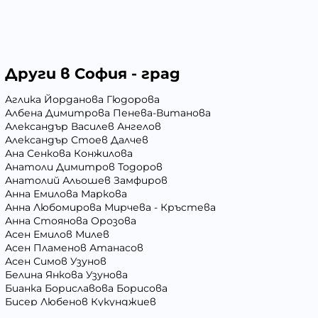
Други в София - град
Аглика Йорданова Гюдорова
Албена Димитрова Пенева-Витанова
Александър Василев Ангелов
Александър Стоев Далчев
Ана Сенкова Конжилова
Анатоли Димитров Тодоров
Анатолий Альошев Замфиров
Анна Емилова Маркова
Анна Любомирова Мирчева - Кръстева
Анна Стоянова Орозова
Асен Емилов Милев
Асен Пламенов Атанасов
Асен Симов Узунов
Белина Янкова Узунова
Бианка Бориславова Борисова
Бисер Любенов Кукунджиев
Блага Георгиева Вълчева