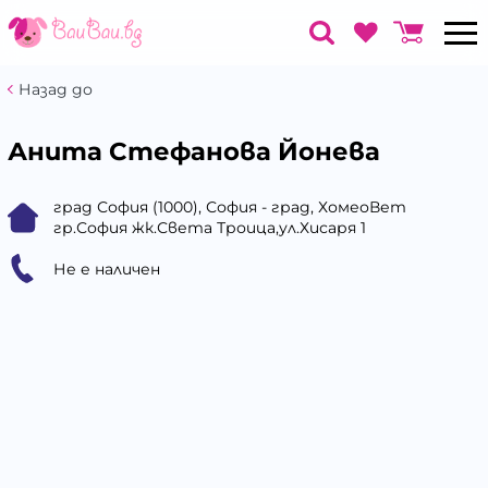
Назад до
Анита Стефанова Йонева
град София (1000), София - град, ХомеоВет
гр.София жк.Света Троица,ул.Хисаря 1
Не е наличен