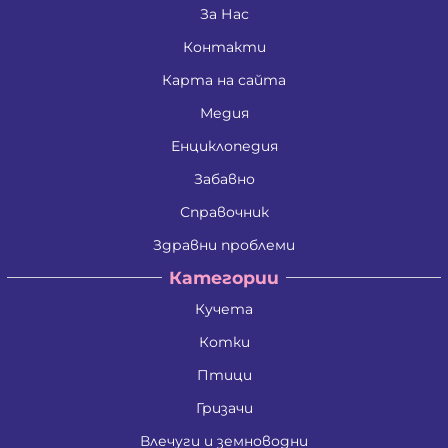
Дина Пламенова Хаджийорданова
За Нас
Димитрина Владкова Петрова
Контакти
Димитър Алексеев Фикинчев
Димитър Георгиев Димитров
Карта на сайта
Димитър Иванов Иванов
Димитър Петров Иванов
Медия
Димитър Христов Яновски
Димо Ганчев Димов
Енциклопедия
Драгомир Делчев Камбуров
Забавно
Евгения Валентинова Мирчева - Георгиева
Екатерина Антимова Нунова
Справочник
Елена Йосифова Перец
Ели Димитринова Лазарова
Здравни проблеми
Елица Лазарова Харизанова
Категории
Емил Димитров Георгиев
Емилиан Димитров Митов
Кучета
Емилия Иванова Добрева
Емилия Тодорова Раенкова
Котки
Жанета Валериева Борисова
Живко Колев Иванов
Птици
Златка Антонова Здравкова
Гризачи
Ива Дойчинова Николова
Ива Мирче Димитриевска
Влечуги и земноводни