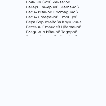
Боян Живков Рангелов
Валери Валериев Златанов
Васил Иванов Костадинов
Васил Стефанов Стоицов
Вера Бориславова Крушкина
Веселин Станоев Цветанов
Владимир Иванов Тодоров
Галина Миткова Стойкова
Георги Кирилов Георгиев
Георги Христов Янчев
Гергана Людмилова Герасимова
Гергана Цветомирова Божинова
Даниела Кирилова Арсова
Даниелка Атанасова Христова
Джени Илиева Ганчева
Димитър Алексеев Фикинчев
Димитър Петров Иванов
Драгомир Делчев Камбуров
Елена Йосифова Перец
Емил Димитров Георгиев
Емилия Тодорова Раенкова