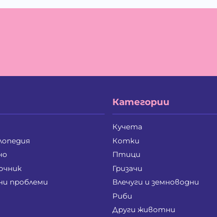
Ива Дойчинова Николова
Ив
Ивайло Лилков Петров
Ив
Иван Стратиев Чалев
Ив
Ивелина Бойкова Вачева
Ив
Илия Борисов Райчев
Ил
Ирена Стоянова Андонова
Ир
Йордан Илиев Добрев
Ка
Калоян Петров Йорданов
Ке
Кирил Георгиев Стоянов
Ко
Кристина Иванова Пенева
Кр
Категории
Лиляна Генева Генева
Лю
Маргарита Анастасова Чанкова-Паунова
Ма
Мариана Лазарова Костова
Ма
Кучета
Мария Руменова Савова
Ма
лопедия
Котки
Мая Николова Перчинска
Ме
Мила Добромирова Калева
Ми
но
Птици
Милена Веселинова Панчева
Ми
очник
Гризачи
Милко Цветанов Петров
Ми
ни проблеми
Влечуги и земноводни
Мирослав Иванов Крайнев
Ми
Михаела Петрова Лулчева
Ми
Риби
Надя Златозарова Златева-Панайотова
На
Други животни
Никола Константинов Христов
Ни