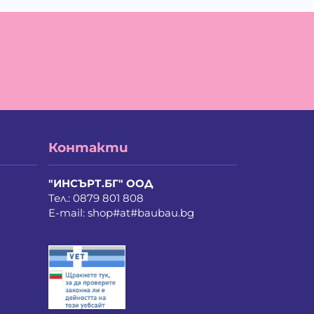
а Мирче Димитриевска
айло Петров Петров
ан Христов Марков
елина Недкова Кирилова
ия Василев Пеев
ина Руменова Милева-Атанасова
лина Орлинова Кандулкова
ти Атанасова Драгоева
нстантин Антонов Антов
истиян Пламенов Димитров
Контакти
бомир Димитров Любенов
риан Здравков Георгиев
рина Иванова Иванова
"ИНСЪРТ.БГ" ООД
рия Стоянова Козарева
Тел.:
0879 801 808
линда Де Мул
E-mail:
shop#at#baubau.bg
ла Неделчева Бобадова
лена Костадинова Павлова
лослав Ванков Жиков
рослав Насков Тодоров
хаил Владимиров Несторов
дя Сергеева Лападатова
колай Викторов Иванов