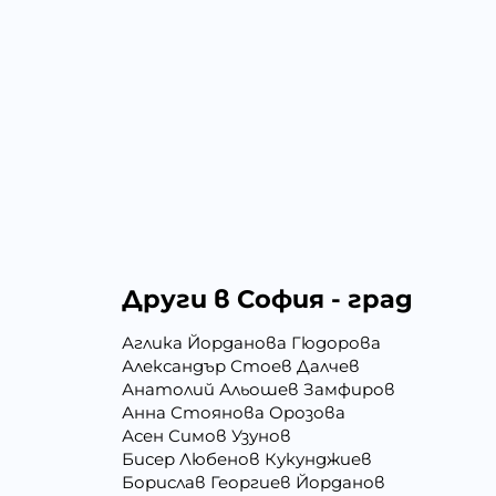
Други в София - град
Аглика Йорданова Гюдорова
Александър Стоев Далчев
Анатолий Альошев Замфиров
Анна Стоянова Орозова
Асен Симов Узунов
Бисер Любенов Кукунджиев
Борислав Георгиев Йорданов