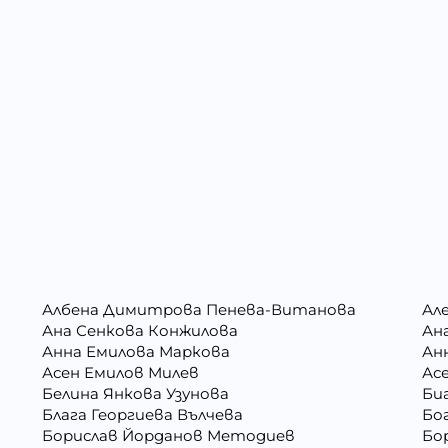
Албена Димитрова Пенева-Витанова
Ал
Ана Сенкова Конжилова
Ан
Анна Емилова Маркова
Ан
Асен Емилов Милев
Ас
Белина Янкова Узунова
Би
Блага Георгиева Вълчева
Бо
Борислав Йорданов Методиев
Бо