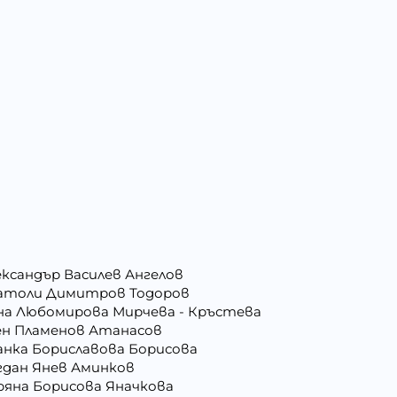
ександър Василев Ангелов
атоли Димитров Тодоров
на Любомирова Мирчева - Кръстева
ен Пламенов Атанасов
анка Бориславова Борисова
гдан Янев Аминков
ряна Борисова Яначкова