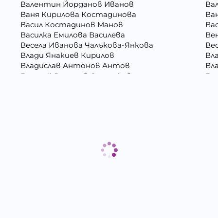
Валентин Йорданов Иванов
Ва
Ваня Кирилова Костадинова
Ва
Васил Костадинов Манов
Ва
Василка Емилова Василева
Ве
Весела Иванова Чалъкова-Янкова
Ве
Влади Янакиев Кирилов
Вл
Владислав Антонов Антов
Вл
Генадий Руменов Стоичков
Ге
Георги Росенов Кръстев
Гео
Гергана Георгиева Христова
Ге
Гергана Маркова Георгиева
Ге
Григора Стефанова Донкова
Гъ
Даниела Викторова Сакаджийска
Да
Десислава Николова Стойнова
Де
Дина Пламенова Хаджийорданова
Ди
Димитър Георгиев Димитров
Ди
Димитър Христов Яновски
Ди
Евгения Валентинова Мирчева - Георгиева
Ек
Ели Димитринова Лазарова
Ел
Емилиан Димитров Митов
Ем
Жанета Валериева Борисова
Жи