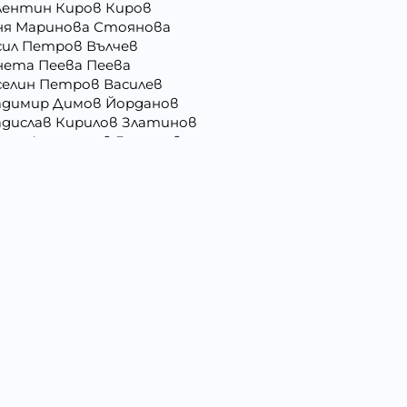
лентин Киров Киров
ня Маринова Стоянова
сил Петров Вълчев
нета Пеева Пеева
селин Петров Василев
адимир Димов Йорданов
адислав Кирилов Златинов
орги Анастасов Георгиев
рги Русев Узунов
ргана Йорданова Рашкова
ргана Стоянова Христова - Тодорова
лъбин Динчев Младенов
ниела Георгиева Христова
сислава Пепова Димитрова
митрина Владкова Петрова
митър Иванов Иванов
мо Ганчев Димов
атерина Антимова Нунова
ица Лазарова Харизанова
илия Иванова Добрева
вко Колев Иванов