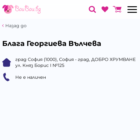
Назад до
Блага Георгиева Вълчева
град София (1000), София - град, ДОБРО ХРУМВАНЕ
ул. Княз Борис І №125
Не е наличен