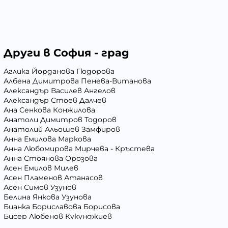
Други в София - град
Аглика Йорданова Гюдорова
Албена Димитрова Пенева-Витанова
Александър Василев Ангелов
Александър Стоев Далчев
Ана Сенкова Конжилова
Анатоли Димитров Тодоров
Анатолий Альошев Замфиров
Анна Емилова Маркова
Анна Любомирова Мирчева - Кръстева
Анна Стоянова Орозова
Асен Емилов Милев
Асен Пламенов Атанасов
Асен Симов Узунов
Белина Янкова Узунова
Бианка Бориславова Борисова
Бисер Любенов Кукунджиев
Богдан Янев Аминков