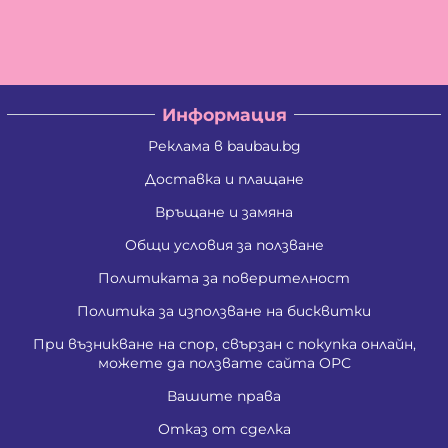
Владислав Кирилов Златинов
Галина Миткова Стойкова
Генадий Руменов Стоичков
Георги Анастасов Георгиев
Георги Кирилов Георгиев
Георги Росенов Кръстев
Информация
Георги Русев Узунов
Георги Христов Янчев
Реклама в baubau.bg
Гергана Георгиева Христова
Гергана Йорданова Рашкова
Доставка и плащане
Гергана Людмилова Герасимова
Връщане и замяна
Гергана Маркова Георгиева
Гергана Стоянова Христова - Тодорова
Общи условия за ползване
Гергана Цветомирова Божинова
Григора Стефанова Донкова
Политиката за поверителност
Гълъбин Динчев Младенов
Даниела Кирилова Арсова
Политика за използване на бисквитки
Даниела Викторова Сакаджийска
При възникване на спор, свързан с покупка онлайн,
Даниела Георгиева Христова
можете да ползвате сайта ОРС
Даниелка Атанасова Христова
Десислава Николова Стойнова
Вашите права
Десислава Пепова Димитрова
Джени Илиева Ганчева
Отказ от сделка
Дина Пламенова Хаджийорданова