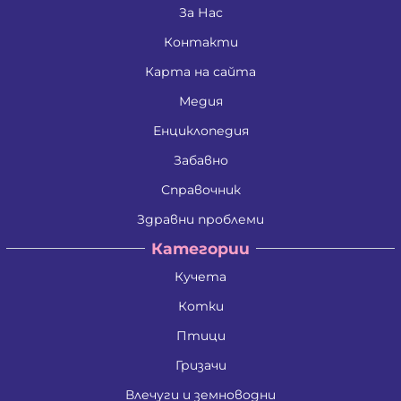
Димитрина Владкова Петрова
За Нас
Димитър Алексеев Фикинчев
Контакти
Димитър Георгиев Димитров
Димитър Иванов Иванов
Карта на сайта
Димитър Петров Иванов
Димитър Христов Яновски
Медия
Димо Ганчев Димов
Драгомир Делчев Камбуров
Енциклопедия
Евгения Валентинова Мирчева - Георгиева
Забавно
Екатерина Антимова Нунова
Елена Йосифова Перец
Справочник
Ели Димитринова Лазарова
Елица Лазарова Харизанова
Здравни проблеми
Емил Димитров Георгиев
Категории
Емилиан Димитров Митов
Емилия Иванова Добрева
Кучета
Емилия Тодорова Раенкова
Жанета Валериева Борисова
Котки
Живко Колев Иванов
Златка Антонова Здравкова
Птици
Ива Дойчинова Николова
Гризачи
Ива Мирче Димитриевска
Ивайло Илиев Цветанов
Влечуги и земноводни