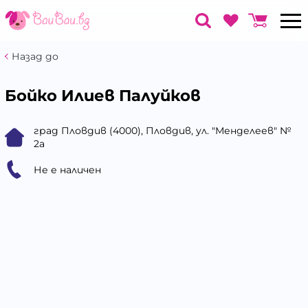
Назад до
Бойко Илиев Палуйков
град Пловдив (4000), Пловдив, ул. "Менделеев" №
2а
Не е наличен