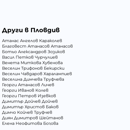
Други в Пловдив
Атанас Ангелов Караколев
Благовест Атанасов Атанасов
Ботьо Александров Зозиков
Васил Петков Чурчулиев
Венета Миткова Хубенова
Веселин Трифонов Бекирски
Веселин Чавдаров Харалампиев
Веселина Димчева Труфчева
Георги Атанасов Личев
Георги Иванов Колев
Георги Петров Изевков
Димитър Дойчев Дойчев
Димитър Христов Баков
Димчо Койчев Труфчев
Диян Димитров Шейтанов
Елена Неофитова Бозова
Иван Андреев Иванов