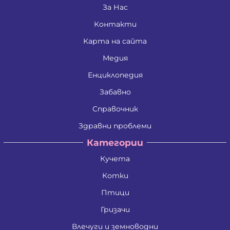
Живко Найденов Тодоров
За Нас
Златко Манолов Василев
Контакти
Зои Атанасиос Папамаргарити - Джамбова
Илия Събев Чобанов
Карта на сайта
Камен Иванов Шишков
Красимира Иванова Бенина
Медия
Лъчезар Георгиев Атанасов
Любомир Данаилов Търпов
Енциклопедия
Малена Славейкова Богданова
Забавно
Мария Георгиева Търпова
Миглена Рафаилова Терзиева
Справочник
Милен Костадинов Костадинов
Минко Георгиев Колев
Здравни проблеми
Митко Александров Дочев
Категории
Михаил Николаев Иванов
Недялко Иванов Боргоджийски
Кучета
Николай Кръстев Колев
Николай Христов Боянов
Котки
Павел Георгиев Бояджиев
Петко Димитров Бозов
Птици
Петко Манолов Запрянов
Гризачи
Петър Димитров Колчаков
Петя Тодорова Митева
Влечуги и земноводни