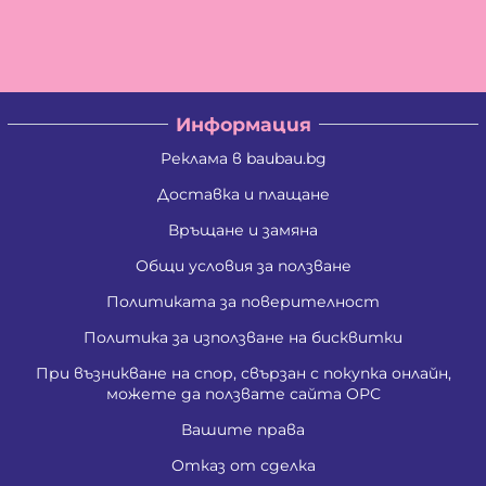
Христо Савов Стайков
Цветан Вълчев Камбуров
Албена Константинова Спасова
Ангел Георгиев Чифчиев
Атанас Тодоров Костадинов
Борис Костадинов Златанов
Информация
Борислав Георгиев Пенчев
Ваня Атанасова Стоянова
Реклама в baubau.bg
Васил Александров Карагеоргиев
Васил Атанасов Желязков
Доставка и плащане
Васил Иванов Деведжиев
Връщане и замяна
Венцислава Стефанова Стоянова
Виолета Делкова Гатовска
Общи условия за ползване
Вяра Гришина Зафирова
Георги Ангелов Зафиров
Политиката за поверителност
Георги Димитров Андреев
Георги Иванов Трендафилов
Политика за използване на бисквитки
Господина Тенева Андреева
При възникване на спор, свързан с покупка онлайн,
Даниела Цветанова Давидкова - Стоянова
можете да ползвате сайта ОРС
Димитър Господинов Стоянов
Добромир Николов Илиев
Вашите права
Елизабет Сотирова Хаджикинова
Емил Ангелов Кръстев
Отказ от сделка
Емил Влашев Иванов