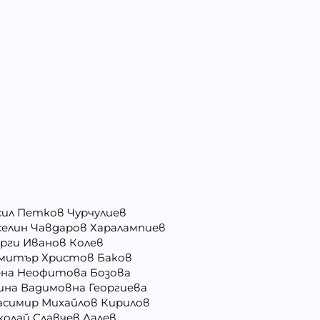
сил Петков Чурчулиев
селин Чавдаров Харалампиев
орги Иванов Колев
митър Христов Баков
ена Неофитова Бозова
ина Вадимовна Георгиева
асимир Михайлов Кирилов
колай Славчев Лалев