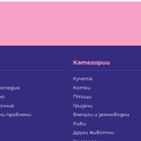
Румен Димитров Досев
Ру
Светослав Димитров Несторов
Сл
Станка Радкова Карагеоргиева
Ст
Стефан Христанов Стефанов
Ст
Стоянка Димитрова Кърпачева
То
Чавдар Ангелов Земярски
Ян
Ангел Атанасов Иванов
Ви
Георги Богданов Сяров
Ге
Екатерина Славова Симеонова
Ем
Категории
Жанет Йорданова Фишер
Жи
Иван Тодоров Тодоров
Ин
Мария Николова Патазова
Ми
Кучета
Петър Иванов Петров
Пе
лопедия
Котки
Пламен Славейков Хърков
Ро
Силвия Илиева Кавръкова
Си
но
Птици
Стефан Николов Димитров
Бо
очник
Гризачи
Ваня Георгиева Лазарова
Ге
ни проблеми
Влечуги и земноводни
д-р Димитър Стилянов Димитров
Ди
Калина Атанасова Кръстева
Ка
Риби
Красен Славов Кайков
Ма
Други животни
Павел Тихомиров Карагьозов
Ст