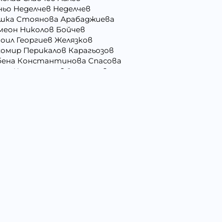
ньо Неделчев Неделчев
шка Стоянова Арабаджиева
меон Николов Бойчев
оил Георгиев Желязков
хомир Перикалов Карагьозов
бена Константинова Спасова
рис Костадинов Златанов
сил Александров Карагеоргиев
нцислава Стефанова Стоянова
орги Ангелов Зафиров
сподина Тенева Андреева
бромир Николов Илиев
ил Влашев Иванов
и Атанасиос Папамаргарити - Джамбова
асимира Иванова Бенина
лена Славейкова Богданова
лен Костадинов Костадинов
хаил Николаев Иванов
колай Христов Боянов
тко Манолов Запрянов
амен Сашев Костов