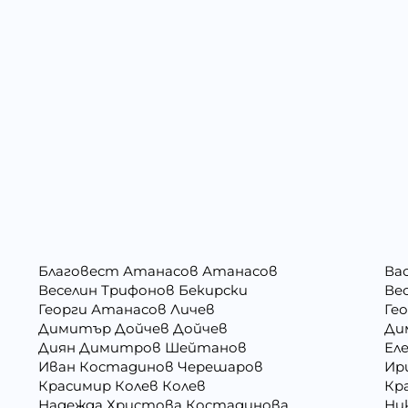
Благовест Атанасов Атанасов
Ва
Веселин Трифонов Бекирски
Ве
Георги Атанасов Личев
Ге
Димитър Дойчев Дойчев
Ди
Диян Димитров Шейтанов
Ел
Иван Костадинов Черешаров
Ир
Красимир Колев Колев
Кр
Надежда Христова Костадинова
Ни