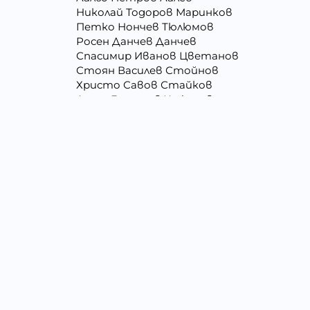
Николай Тодоров Маринков
Петко Нончев Тюлюмов
Росен Данчев Данчев
Спасимир Иванов Цветанов
Стоян Василев Стойнов
Христо Савов Стайков
Ангел Георгиев Чифчиев
Борислав Георгиев Пенчев
Васил Атанасов Желязков
Виолета Делкова Гатовска
Георги Димитров Андреев
Даниела Цветанова Давидкова - Стоян
Елизабет Сотирова Хаджикинова
Живко Найденов Тодоров
Илия Събев Чобанов
Лъчезар Георгиев Атанасов
Мария Георгиева Търпова
Минко Георгиев Колев
Недялко Иванов Боргоджийски
Павел Георгиев Бояджиев
Петър Димитров Колчаков