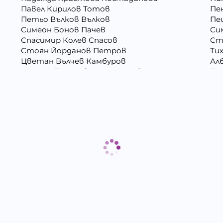
Павел Кирилов Тотов
Пе
Петьо Вълков Вълков
Пе
Симеон Бонов Пачев
Си
Спасимир Колев Спасов
Ст
Стоян Йорданов Петров
Ти
Цветан Вълчев Камбуров
Ал
Атанас Тодоров Костадинов
Бо
Ваня Атанасова Стоянова
Ва
Васил Иванов Деведжиев
Ве
Вяра Гришина Зафирова
Ге
Георги Иванов Трендафилов
Го
ова
Димитър Господинов Стоянов
До
Емил Ангелов Кръстев
Ем
Златко Манолов Василев
Зо
Камен Иванов Шишков
Кр
Любомир Данаилов Търпов
Ма
Миглена Рафаилова Терзиева
Ми
Митко Александров Дочев
Ми
Николай Кръстев Колев
Ни
Петко Димитров Бозов
Пе
Петя Тодорова Митева
Пл