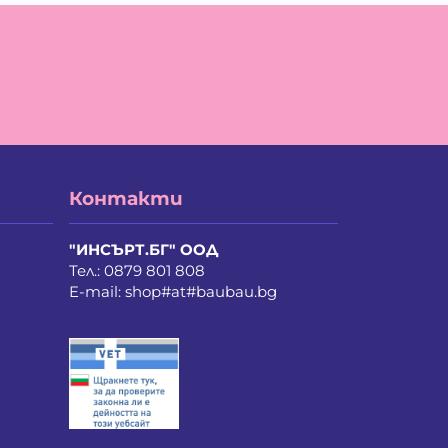
мен Колев Славов
авейко Милков Белчев
ефан Асенов Вълев
ефка Василева Мечкарска
дор Гинчев Калинов
ко Тодоров Тодоров
ктория Трифонова Караджонова
орги Станиславов Стоянов
ел Рамадан Фаик
Контакти
вко Генчев Личев
на Стефанова Ферещянова
хаил Иванов Василев
"ИНСЪРТ.БГ" ООД
тър Стефанов Пенишев
Тел.:
0879 801 808
сен Георгиев Добрев
E-mail:
shop#at#baubau.bg
меон Симеонов Пачев
жидар Иванов Пендов
орги Валентинов Вълков
митър Илиев Котаров
мен Атанасов Янков
риян Недялчев Недялчев
ефан Федев Кичуков