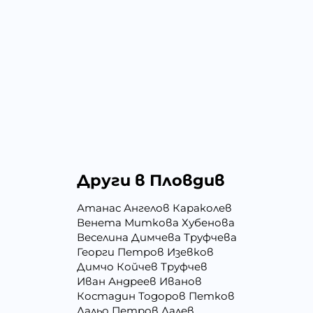
Други в Пловдив
Атанас Ангелов Караколев
Венета Миткова Хубенова
Веселина Димчева Труфчева
Георги Петров Изевков
Димчо Койчев Труфчев
Иван Андреев Иванов
Костадин Тодоров Петков
Лальо Петров Лалев