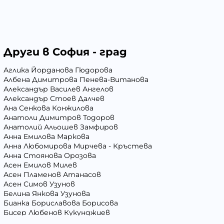
Други в София - град
Аглика Йорданова Гюдорова
Албена Димитрова Пенева-Витанова
Александър Василев Ангелов
Александър Стоев Далчев
Ана Сенкова Конжилова
Анатоли Димитров Тодоров
Анатолий Альошев Замфиров
Анна Емилова Маркова
Анна Любомирова Мирчева - Кръстева
Анна Стоянова Орозова
Асен Емилов Милев
Асен Пламенов Атанасов
Асен Симов Узунов
Белина Янкова Узунова
Бианка Бориславова Борисова
Бисер Любенов Кукунджиев
Блага Георгиева Вълчева