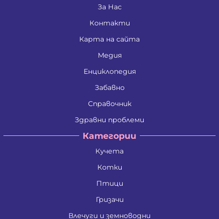
Дина Пламенова Хаджийорданова
За Нас
Димитрина Владкова Петрова
Контакти
Димитър Алексеев Фикинчев
Димитър Георгиев Димитров
Карта на сайта
Димитър Иванов Иванов
Димитър Петров Иванов
Медия
Димитър Христов Яновски
Димо Ганчев Димов
Енциклопедия
Драгомир Делчев Камбуров
Забавно
Евгения Валентинова Мирчева - Георгиева
Екатерина Антимова Нунова
Справочник
Елена Йосифова Перец
Ели Димитринова Лазарова
Здравни проблеми
Елица Лазарова Харизанова
Категории
Емил Димитров Георгиев
Емилиан Димитров Митов
Кучета
Емилия Иванова Добрева
Емилия Тодорова Раенкова
Котки
Жанета Валериева Борисова
Живко Колев Иванов
Птици
Златка Антонова Здравкова
Гризачи
Ива Дойчинова Николова
Ива Мирче Димитриевска
Влечуги и земноводни