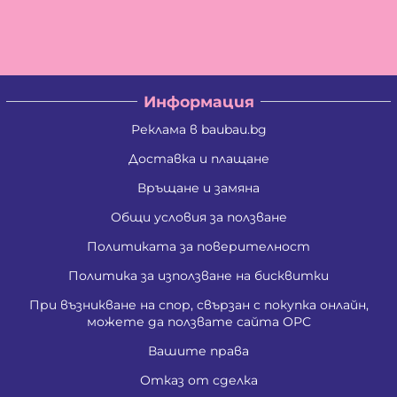
Владислав Антонов Антов
Владислав Кирилов Златинов
Галина Миткова Стойкова
Генадий Руменов Стоичков
Георги Анастасов Георгиев
Георги Кирилов Георгиев
Информация
Георги Росенов Кръстев
Георги Русев Узунов
Реклама в baubau.bg
Георги Христов Янчев
Гергана Георгиева Христова
Доставка и плащане
Гергана Йорданова Рашкова
Връщане и замяна
Гергана Людмилова Герасимова
Гергана Маркова Георгиева
Общи условия за ползване
Гергана Стоянова Христова - Тодорова
Гергана Цветомирова Божинова
Политиката за поверителност
Григора Стефанова Донкова
Гълъбин Динчев Младенов
Политика за използване на бисквитки
Даниела Кирилова Арсова
При възникване на спор, свързан с покупка онлайн,
Даниела Викторова Сакаджийска
можете да ползвате сайта ОРС
Даниела Георгиева Христова
Даниелка Атанасова Христова
Вашите права
Десислава Николова Стойнова
Десислава Пепова Димитрова
Отказ от сделка
Джени Илиева Ганчева