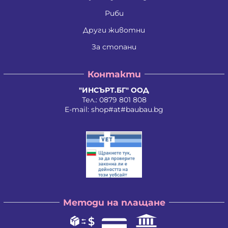
Ивайло Илиев Цветанов
Ивайло Лилков Петров
Риби
Ивайло Петров Петров
Иван Николаев Додовски
Други животни
Иван Стратиев Чалев
За стопани
Иван Христов Марков
Иван Щерев Манга
Ивелина Бойкова Вачева
Контакти
Ивелина Недкова Кирилова
Иво Валентинов Иванов
"ИНСЪРТ.БГ" ООД
Илия Борисов Райчев
Тел.:
0879 801 808
Илия Василев Пеев
E-mail:
shop#at#baubau.bg
Илиян Христов Христов
Ирена Стоянова Андонова
Ирина Руменова Милева-Атанасова
Искра Тихомирова Христова - Георгиева
Йордан Илиев Добрев
Калина Орлинова Кандулкова
Калоян Йорданов Войчев
Калоян Петров Йорданов
Кети Атанасова Драгоева
Методи на плащане
Кирил Георгиев Георгиев
Кирил Георгиев Стоянов
Константин Антонов Антов