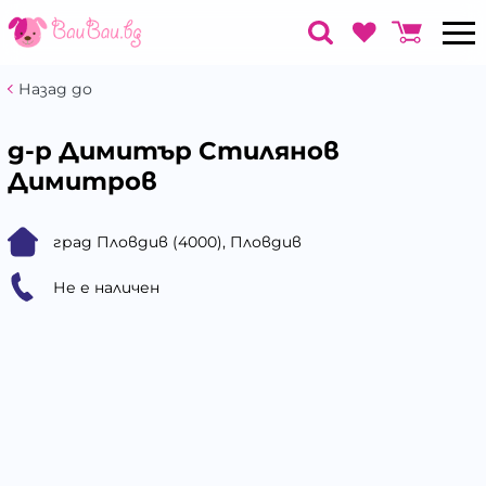
Назад до
д-р Димитър Стилянов
Димитров
град Пловдив (4000), Пловдив
Не е наличен