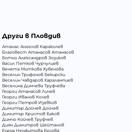
Други в Пловдив
Атанас Ангелов Караколев
Благовест Атанасов Атанасов
Ботьо Александров Зозиков
Васил Петков Чурчулиев
Венета Миткова Хубенова
Веселин Трифонов Бекирски
Веселин Чавдаров Харалампиев
Веселина Димчева Труфчева
Георги Атанасов Личев
Георги Иванов Колев
Георги Петров Изевков
Димитър Дойчев Дойчев
Димитър Христов Баков
Димчо Койчев Труфчев
Диян Димитров Шейтанов
Елена Неофитова Бозова