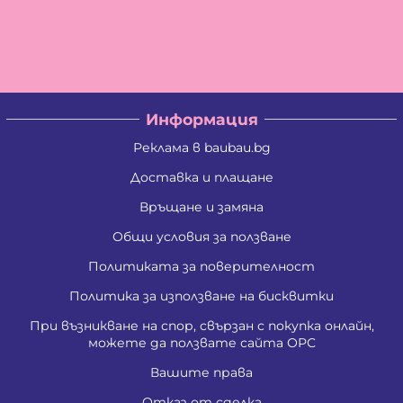
Тихомир Перикалов Карагьозов
Христо Савов Стайков
Цветан Вълчев Камбуров
Албена Константинова Спасова
Ангел Георгиев Чифчиев
Атанас Тодоров Костадинов
Борис Костадинов Златанов
Информация
Борислав Георгиев Пенчев
Ваня Атанасова Стоянова
Реклама в baubau.bg
Васил Александров Карагеоргиев
Васил Атанасов Желязков
Доставка и плащане
Васил Иванов Деведжиев
Връщане и замяна
Венцислава Стефанова Стоянова
Виолета Делкова Гатовска
Общи условия за ползване
Вяра Гришина Зафирова
Георги Ангелов Зафиров
Политиката за поверителност
Георги Димитров Андреев
Георги Иванов Трендафилов
Политика за използване на бисквитки
Господина Тенева Андреева
При възникване на спор, свързан с покупка онлайн,
Даниела Цветанова Давидкова - Стоянова
можете да ползвате сайта ОРС
Димитър Господинов Стоянов
Добромир Николов Илиев
Вашите права
Елизабет Сотирова Хаджикинова
Емил Ангелов Кръстев
Отказ от сделка