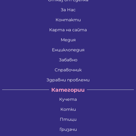
Емил Влашев Иванов
Живко Найденов Тодоров
За Нас
Златко Манолов Василев
Контакти
Зои Атанасиос Папамаргарити - Джамбова
Илия Събев Чобанов
Карта на сайта
Камен Иванов Шишков
Красимира Иванова Бенина
Медия
Лъчезар Георгиев Атанасов
Любомир Данаилов Търпов
Енциклопедия
Малена Славейкова Богданова
Забавно
Мария Георгиева Търпова
Миглена Рафаилова Терзиева
Справочник
Милен Костадинов Костадинов
Минко Георгиев Колев
Здравни проблеми
Митко Александров Дочев
Категории
Михаил Николаев Иванов
Недялко Иванов Боргоджийски
Кучета
Николай Кръстев Колев
Николай Христов Боянов
Котки
Павел Георгиев Бояджиев
Петко Димитров Бозов
Птици
Петко Манолов Запрянов
Гризачи
Петър Димитров Колчаков