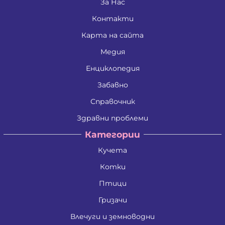
Златко Манолов Василев
За Нас
Зои Атанасиос Папамаргарити - Джамбова
Контакти
Илия Събев Чобанов
Камен Иванов Шишков
Карта на сайта
Красимира Иванова Бенина
Лъчезар Георгиев Атанасов
Медия
Любомир Данаилов Търпов
Малена Славейкова Богданова
Енциклопедия
Мария Георгиева Търпова
Забавно
Миглена Рафаилова Терзиева
Милен Костадинов Костадинов
Справочник
Минко Георгиев Колев
Митко Александров Дочев
Здравни проблеми
Михаил Николаев Иванов
Категории
Недялко Иванов Боргоджийски
Николай Кръстев Колев
Кучета
Николай Христов Боянов
Павел Георгиев Бояджиев
Котки
Петко Димитров Бозов
Петко Манолов Запрянов
Птици
Петър Димитров Колчаков
Гризачи
Петя Тодорова Митева
Пламен Сашев Костов
Влечуги и земноводни
Райна Рашкова Каблешкова