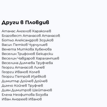
Други в Пловдив
Атанас Ангелов Караколев
Благовест Атанасов Атанасов
Ботьо Александров Зозиков
Васил Петков Чурчулиев
Венета Миткова Хубенова
Веселин Трифонов Бекирски
Веселин Чавдаров Харалампиев
Веселина Димчева Труфчева
Георги Атанасов Личев
Георги Иванов Колев
Георги Петров Изевков
Димитър Дойчев Дойчев
Димчо Койчев Труфчев
Диян Димитров Шейтанов
Елена Неофитова Бозова
Иван Андреев Иванов
Иван Костадинов Черешаров