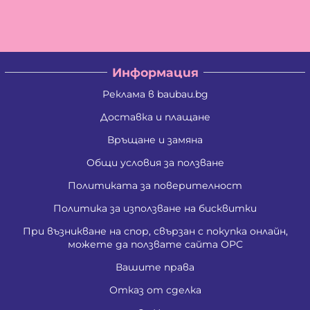
Албена Константинова Спасова
Ангел Георгиев Чифчиев
Атанас Тодоров Костадинов
Борис Костадинов Златанов
Борислав Георгиев Пенчев
Информация
Ваня Атанасова Стоянова
Васил Александров Карагеоргиев
Реклама в baubau.bg
Васил Атанасов Желязков
Васил Иванов Деведжиев
Доставка и плащане
Венцислава Стефанова Стоянова
Връщане и замяна
Виолета Делкова Гатовска
Вяра Гришина Зафирова
Общи условия за ползване
Георги Ангелов Зафиров
Георги Димитров Андреев
Политиката за поверителност
Георги Иванов Трендафилов
Господина Тенева Андреева
Политика за използване на бисквитки
Даниела Цветанова Давидкова - Стоянова
При възникване на спор, свързан с покупка онлайн,
Димитър Господинов Стоянов
можете да ползвате сайта ОРС
Добромир Николов Илиев
Елизабет Сотирова Хаджикинова
Вашите права
Емил Ангелов Кръстев
Емил Влашев Иванов
Отказ от сделка
Живко Найденов Тодоров