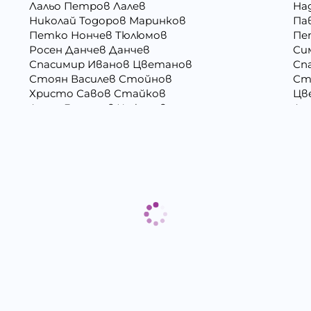
Лальо Петров Лалев
На
Николай Тодоров Маринков
Па
Петко Нончев Тюлюмов
Пе
Росен Данчев Данчев
Си
Спасимир Иванов Цветанов
Сп
Стоян Василев Стойнов
Ст
Христо Савов Стайков
Цв
Ангел Георгиев Чифчиев
Ат
Борислав Георгиев Пенчев
Ва
Васил Атанасов Желязков
Ва
Виолета Делкова Гатовска
Вя
Георги Димитров Андреев
Ге
Даниела Цветанова Давидкова - Стоянова
Ди
Елизабет Сотирова Хаджикинова
Ем
Живко Найденов Тодоров
Зл
ова
Илия Събев Чобанов
Ка
Лъчезар Георгиев Атанасов
Лю
Мария Георгиева Търпова
Ми
Минко Георгиев Колев
Ми
Недялко Иванов Боргоджийски
Ни
Павел Георгиев Бояджиев
Пе