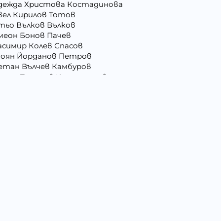
дежда Христова Костадинова
вел Кирилов Тотов
тьо Вълков Вълков
меон Бонов Пачев
асимир Колев Спасов
оян Йорданов Петров
етан Вълчев Камбуров
анас Тодоров Костадинов
ня Атанасова Стоянова
сил Иванов Деведжиев
ра Гришина Зафирова
орги Иванов Трендафилов
митър Господинов Стоянов
ил Ангелов Кръстев
атко Манолов Василев
мен Иванов Шишков
бомир Данаилов Търпов
глена Рафаилова Терзиева
тко Александров Дочев
колай Кръстев Колев
тко Димитров Бозов