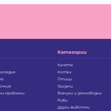
Петър Димитров Колчаков
Пе
Райна Рашкова Каблешкова
Ру
Светла Стефанова Дрянкова
Св
Славчо Стоянов Славов
Ст
Стефан Радков Стоев
Ст
Стоян Делчев Петров
Ст
Христофор Димитров Динчев
Ча
Екатерина Симеонова
Ан
Виолета Ганчева Бойчева
Ге
Димитрина Емилова Лилова
Ек
Категории
Емин Местанов Еминов
Жа
Иван Илиев Балимезов
Ив
Йовко Ангелов Гендов
Ма
Кучета
Моника Петкова Запрянова
Пе
лопедия
Котки
Пламен Иванов Стоянов
Пл
Светлана Пейчева Петрова
Си
но
Птици
Снежана Петкова Петкова
Ст
очник
Гризачи
Бояна Руменова Рашкова
Ва
ни проблеми
Влечуги и земноводни
д-р Диана Красимирова Рангелова
д-
Ирена Иванова Иванова
Ка
Риби
Костадин Димитров Хаджикинов
Кр
Други животни
Надежда Василева Мачковска
Па