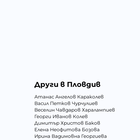
Други в Пловдив
Атанас Ангелов Караколев
Васил Петков Чурчулиев
Веселин Чавдаров Харалампиев
Георги Иванов Колев
Димитър Христов Баков
Елена Неофитова Бозова
Ирина Вадимовна Георгиева