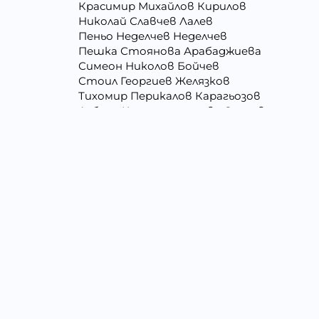
Красимир Михайлов Кирилов
Николай Славчев Лалев
Пеньо Неделчев Неделчев
Пешка Стоянова Арабаджиева
Симеон Николов Бойчев
Стоил Георгиев Желязков
Тихомир Перикалов Карагьозов
Албена Константинова Спасова
Борис Костадинов Златанов
Васил Александров Карагеоргиев
Венцислава Стефанова Стоянова
Георги Ангелов Зафиров
Господина Тенева Андреева
Добромир Николов Илиев
Емил Влашев Иванов
Зои Атанасиос Папамаргарити - Джамб
Красимира Иванова Бенина
Малена Славейкова Богданова
Милен Костадинов Костадинов
Михаил Николаев Иванов
Николай Христов Боянов