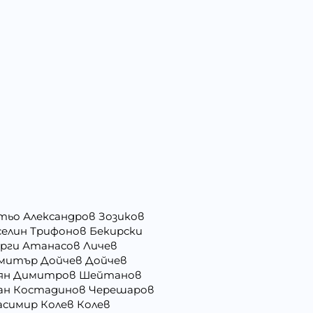
тьо Александров Зозиков
селин Трифонов Бекирски
орги Атанасов Личев
митър Дойчев Дойчев
ян Димитров Шейтанов
ан Костадинов Черешаров
асимир Колев Колев