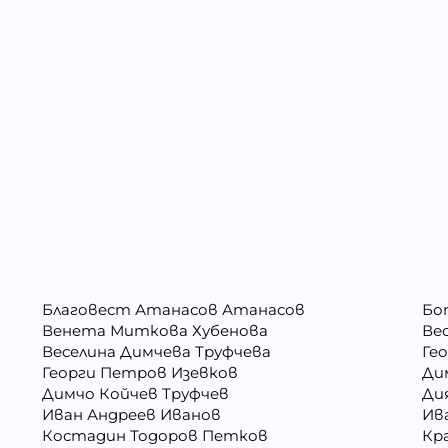
Благовест Атанасов Атанасов
Бо
Венета Миткова Хубенова
Ве
Веселина Димчева Труфчева
Ге
Георги Петров Изевков
Ди
Димчо Койчев Труфчев
Ди
Иван Андреев Иванов
Ив
Костадин Тодоров Петков
Кр