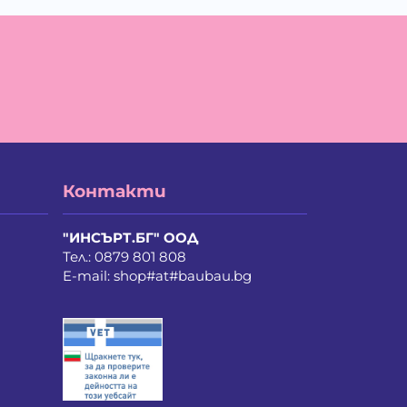
тя Тодорова Митева
мен Димитров Досев
етослав Димитров Несторов
анка Радкова Карагеоргиева
ефан Христанов Стефанов
оянка Димитрова Кърпачева
вдар Ангелов Земярски
гел Атанасов Иванов
орги Богданов Сяров
атерина Славова Симеонова
Контакти
нет Йорданова Фишер
ан Тодоров Тодоров
рия Николова Патазова
"ИНСЪРТ.БГ" ООД
тър Иванов Петров
Тел.:
0879 801 808
амен Славейков Хърков
E-mail:
shop#at#baubau.bg
лвия Илиева Кавръкова
ефан Николов Димитров
ня Георгиева Лазарова
р Димитър Стилянов Димитров
лина Атанасова Кръстева
асен Славов Кайков
вел Тихомиров Карагьозов