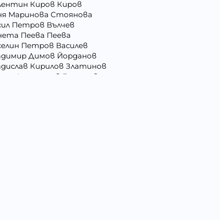
лентин Киров Киров
ня Маринова Стоянова
сил Петров Вълчев
нета Пеева Пеева
селин Петров Василев
адимир Димов Йорданов
адислав Кирилов Златинов
орги Анастасов Георгиев
рги Русев Узунов
ргана Йорданова Рашкова
ргана Стоянова Христова - Тодорова
лъбин Динчев Младенов
ниела Георгиева Христова
сислава Пепова Димитрова
митрина Владкова Петрова
митър Иванов Иванов
мо Ганчев Димов
атерина Антимова Нунова
ица Лазарова Харизанова
илия Иванова Добрева
вко Колев Иванов