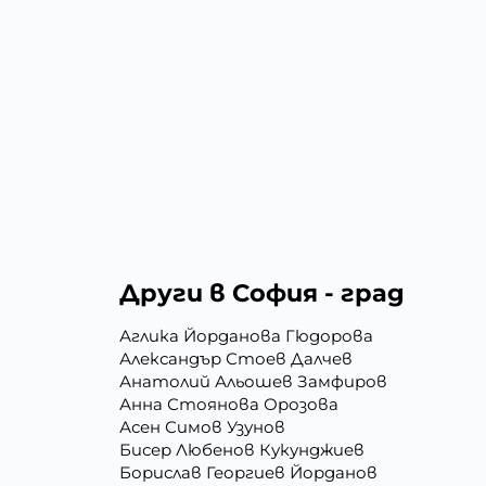
Други в София - град
Аглика Йорданова Гюдорова
Александър Стоев Далчев
Анатолий Альошев Замфиров
Анна Стоянова Орозова
Асен Симов Узунов
Бисер Любенов Кукунджиев
Борислав Георгиев Йорданов