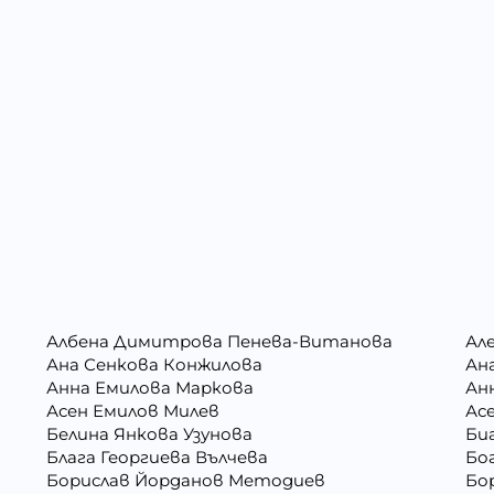
Албена Димитрова Пенева-Витанова
Ал
Ана Сенкова Конжилова
Ан
Анна Емилова Маркова
Ан
Асен Емилов Милев
Ас
Белина Янкова Узунова
Би
Блага Георгиева Вълчева
Бо
Борислав Йорданов Методиев
Бо