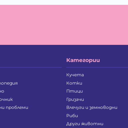
Ива Дойчинова Николова
Ив
Ивайло Лилков Петров
Ив
Иван Стратиев Чалев
Ив
Ивелина Бойкова Вачева
Ив
Илия Борисов Райчев
Ил
Ирена Стоянова Андонова
Ир
Йордан Илиев Добрев
Ка
Калоян Петров Йорданов
Ке
Кирил Георгиев Стоянов
Ко
Кристина Иванова Пенева
Кр
Категории
Лиляна Генева Генева
Лю
Маргарита Анастасова Чанкова-Паунова
Ма
Мариана Лазарова Костова
Ма
Кучета
Мария Руменова Савова
Ма
лопедия
Котки
Мая Николова Перчинска
Ме
Мила Добромирова Калева
Ми
но
Птици
Милена Веселинова Панчева
Ми
очник
Гризачи
Милко Цветанов Петров
Ми
ни проблеми
Влечуги и земноводни
Мирослав Иванов Крайнев
Ми
Михаела Петрова Лулчева
Ми
Риби
Надя Златозарова Златева-Панайотова
На
Други животни
Никола Константинов Христов
Ни