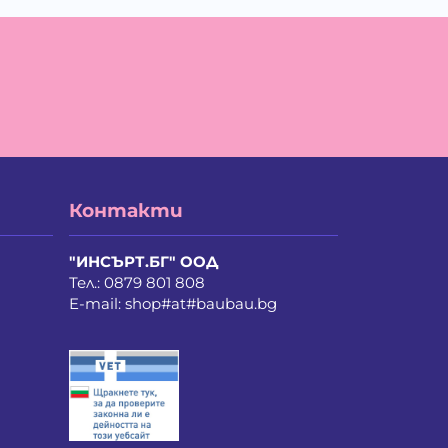
а Мирче Димитриевска
айло Петров Петров
ан Христов Марков
елина Недкова Кирилова
ия Василев Пеев
ина Руменова Милева-Атанасова
лина Орлинова Кандулкова
ти Атанасова Драгоева
нстантин Антонов Антов
истиян Пламенов Димитров
Контакти
бомир Димитров Любенов
риан Здравков Георгиев
рина Иванова Иванова
"ИНСЪРТ.БГ" ООД
рия Стоянова Козарева
Тел.:
0879 801 808
линда Де Мул
E-mail:
shop#at#baubau.bg
ла Неделчева Бобадова
лена Костадинова Павлова
лослав Ванков Жиков
рослав Насков Тодоров
хаил Владимиров Несторов
дя Сергеева Лападатова
колай Викторов Иванов