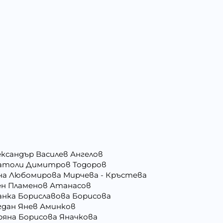
ександър Василев Ангелов
атоли Димитров Тодоров
на Любомирова Мирчева - Кръстева
ен Пламенов Атанасов
анка Бориславова Борисова
гдан Янев Аминков
ряна Борисова Яначкова