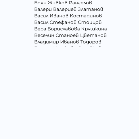
Боян Живков Рангелов
Валери Валериев Златанов
Васил Иванов Костадинов
Васил Стефанов Стоицов
Вера Бориславова Крушкина
Веселин Станоев Цветанов
Владимир Иванов Тодоров
Галина Миткова Стойкова
Георги Кирилов Георгиев
Георги Христов Янчев
Гергана Людмилова Герасимова
Гергана Цветомирова Божинова
Даниела Кирилова Арсова
Даниелка Атанасова Христова
Джени Илиева Ганчева
Димитър Алексеев Фикинчев
Димитър Петров Иванов
Драгомир Делчев Камбуров
Елена Йосифова Перец
Емил Димитров Георгиев
Емилия Тодорова Раенкова