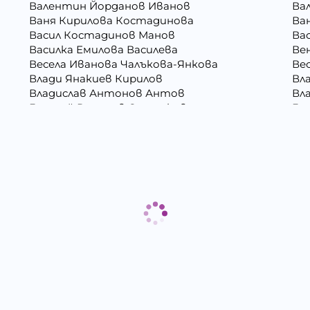
Валентин Йорданов Иванов
Ва
Ваня Кирилова Костадинова
Ва
Васил Костадинов Манов
Ва
Василка Емилова Василева
Ве
Весела Иванова Чалъкова-Янкова
Ве
Влади Янакиев Кирилов
Вл
Владислав Антонов Антов
Вл
Генадий Руменов Стоичков
Ге
Георги Росенов Кръстев
Гео
Гергана Георгиева Христова
Ге
Гергана Маркова Георгиева
Ге
Григора Стефанова Донкова
Гъ
Даниела Викторова Сакаджийска
Да
Десислава Николова Стойнова
Де
Дина Пламенова Хаджийорданова
Ди
Димитър Георгиев Димитров
Ди
Димитър Христов Яновски
Ди
Евгения Валентинова Мирчева - Георгиева
Ек
Ели Димитринова Лазарова
Ел
Емилиан Димитров Митов
Ем
Жанета Валериева Борисова
Жи