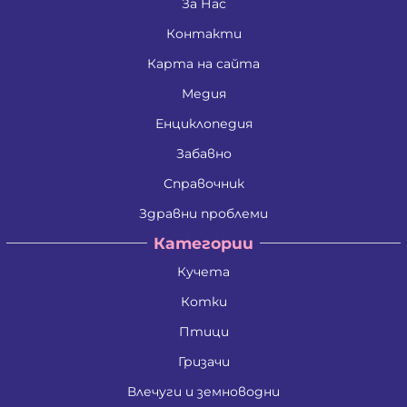
Дина Пламенова Хаджийорданова
За Нас
Димитрина Владкова Петрова
Контакти
Димитър Алексеев Фикинчев
Димитър Георгиев Димитров
Карта на сайта
Димитър Иванов Иванов
Димитър Петров Иванов
Медия
Димитър Христов Яновски
Димо Ганчев Димов
Енциклопедия
Драгомир Делчев Камбуров
Забавно
Евгения Валентинова Мирчева - Георгиева
Екатерина Антимова Нунова
Справочник
Елена Йосифова Перец
Ели Димитринова Лазарова
Здравни проблеми
Елица Лазарова Харизанова
Категории
Емил Димитров Георгиев
Емилиан Димитров Митов
Кучета
Емилия Иванова Добрева
Емилия Тодорова Раенкова
Котки
Жанета Валериева Борисова
Живко Колев Иванов
Птици
Златка Антонова Здравкова
Гризачи
Ива Дойчинова Николова
Ива Мирче Димитриевска
Влечуги и земноводни
Ивайло Илиев Цветанов