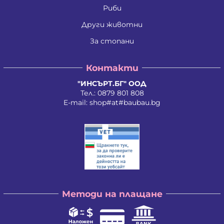
Ивайло Лилков Петров
Риби
Ивайло Петров Петров
Иван Николаев Додовски
Други животни
Иван Стратиев Чалев
За стопани
Иван Христов Марков
Иван Щерев Манга
Ивелина Бойкова Вачева
Контакти
Ивелина Недкова Кирилова
Иво Валентинов Иванов
"ИНСЪРТ.БГ" ООД
Илия Борисов Райчев
Тел.:
0879 801 808
Илия Василев Пеев
E-mail:
shop#at#baubau.bg
Илиян Христов Христов
Ирена Стоянова Андонова
Ирина Руменова Милева-Атанасова
Искра Тихомирова Христова - Георгиева
Йордан Илиев Добрев
Калина Орлинова Кандулкова
Калоян Йорданов Войчев
Калоян Петров Йорданов
Кети Атанасова Драгоева
Методи на плащане
Кирил Георгиев Георгиев
Кирил Георгиев Стоянов
Константин Антонов Антов
Красимира Димитрова Ангелова