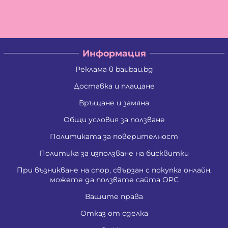
Владислав Кирилов Златинов
Галина Миткова Стойкова
Генадий Руменов Стоичков
Георги Анастасов Георгиев
Георги Кирилов Георгиев
Информация
Георги Росенов Кръстев
Георги Русев Узунов
Реклама в baubau.bg
Георги Христов Янчев
Гергана Георгиева Христова
Доставка и плащане
Гергана Йорданова Рашкова
Връщане и замяна
Гергана Людмилова Герасимова
Гергана Маркова Георгиева
Общи условия за ползване
Гергана Стоянова Христова - Тодорова
Гергана Цветомирова Божинова
Политиката за поверителност
Григора Стефанова Донкова
Гълъбин Динчев Младенов
Политика за използване на бисквитки
Даниела Кирилова Арсова
При възникване на спор, свързан с покупка онлайн,
Даниела Викторова Сакаджийска
можете да ползвате сайта ОРС
Даниела Георгиева Христова
Даниелка Атанасова Христова
Вашите права
Десислава Николова Стойнова
Десислава Пепова Димитрова
Отказ от сделка
Джени Илиева Ганчева