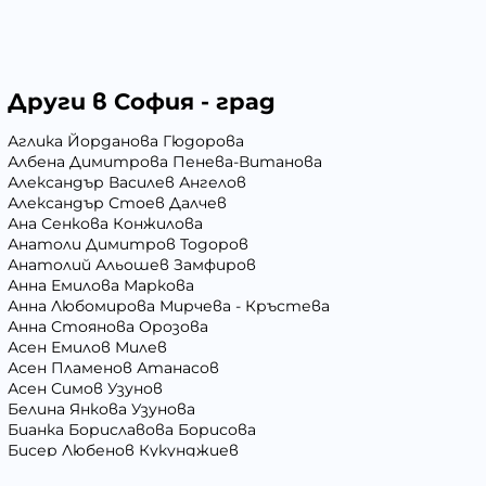
Други в София - град
Аглика Йорданова Гюдорова
Албена Димитрова Пенева-Витанова
Александър Василев Ангелов
Александър Стоев Далчев
Ана Сенкова Конжилова
Анатоли Димитров Тодоров
Анатолий Альошев Замфиров
Анна Емилова Маркова
Анна Любомирова Мирчева - Кръстева
Анна Стоянова Орозова
Асен Емилов Милев
Асен Пламенов Атанасов
Асен Симов Узунов
Белина Янкова Узунова
Бианка Бориславова Борисова
Бисер Любенов Кукунджиев
Блага Георгиева Вълчева