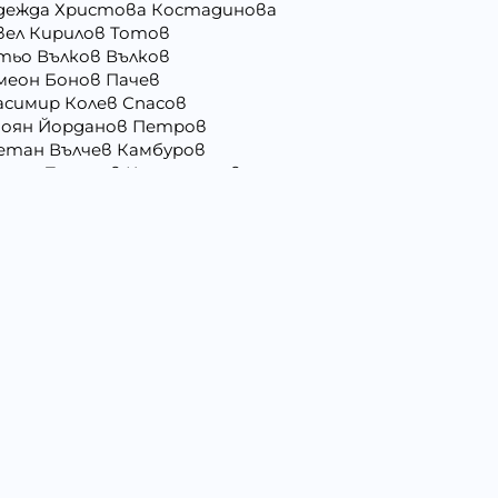
дежда Христова Костадинова
вел Кирилов Тотов
тьо Вълков Вълков
меон Бонов Пачев
асимир Колев Спасов
оян Йорданов Петров
етан Вълчев Камбуров
анас Тодоров Костадинов
ня Атанасова Стоянова
сил Иванов Деведжиев
ра Гришина Зафирова
орги Иванов Трендафилов
митър Господинов Стоянов
ил Ангелов Кръстев
и Атанасиос Папамаргарити - Джамбова
асимира Иванова Бенина
лена Славейкова Богданова
лен Костадинов Костадинов
хаил Николаев Иванов
колай Христов Боянов
тко Манолов Запрянов