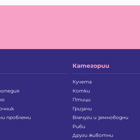
Петя Тодорова Митева
Пл
Румен Димитров Досев
Ру
Светослав Димитров Несторов
Сл
Станка Радкова Карагеоргиева
Ст
Стефан Христанов Стефанов
Ст
Стоянка Димитрова Кърпачева
То
Чавдар Ангелов Земярски
Ян
Ангел Атанасов Иванов
Ви
Георги Богданов Сяров
Ге
Екатерина Славова Симеонова
Ем
Категории
Жанет Йорданова Фишер
Жи
Иван Тодоров Тодоров
Ин
Мария Николова Патазова
Ми
Кучета
Петър Иванов Петров
Пе
лопедия
Котки
Пламен Славейков Хърков
Ро
Силвия Илиева Кавръкова
Си
но
Птици
Стефан Николов Димитров
Бо
очник
Гризачи
Ваня Георгиева Лазарова
Ге
ни проблеми
Влечуги и земноводни
д-р Димитър Стилянов Димитров
Ди
Калина Атанасова Кръстева
Ка
Риби
Красен Славов Кайков
Ма
Други животни
Павел Тихомиров Карагьозов
Ст