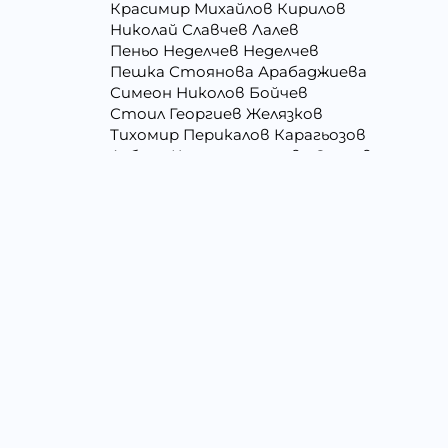
Красимир Михайлов Кирилов
Николай Славчев Лалев
Пеньо Неделчев Неделчев
Пешка Стоянова Арабаджиева
Симеон Николов Бойчев
Стоил Георгиев Желязков
Тихомир Перикалов Карагьозов
Албена Константинова Спасова
Борис Костадинов Златанов
Васил Александров Карагеоргиев
Венцислава Стефанова Стоянова
Георги Ангелов Зафиров
Господина Тенева Андреева
Добромир Николов Илиев
Живко Найденов Тодоров
Илия Събев Чобанов
Лъчезар Георгиев Атанасов
Мария Георгиева Търпова
Минко Георгиев Колев
Недялко Иванов Боргоджийски
Павел Георгиев Бояджиев