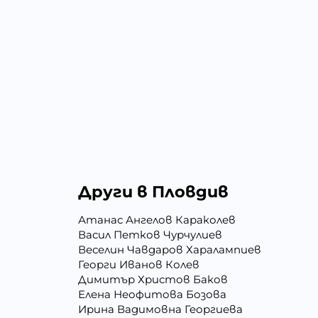
Други в Пловдив
Атанас Ангелов Караколев
Васил Петков Чурчулиев
Веселин Чавдаров Харалампиев
Георги Иванов Колев
Димитър Христов Баков
Елена Неофитова Бозова
Ирина Вадимовна Георгиева