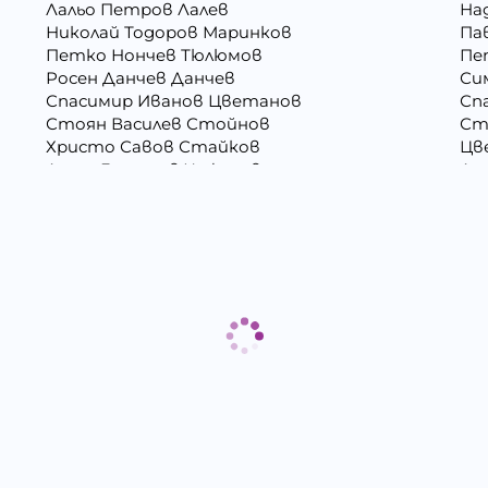
Лальо Петров Лалев
На
Николай Тодоров Маринков
Па
Петко Нончев Тюлюмов
Пе
Росен Данчев Данчев
Си
Спасимир Иванов Цветанов
Сп
Стоян Василев Стойнов
Ст
Христо Савов Стайков
Цв
Ангел Георгиев Чифчиев
Ат
Борислав Георгиев Пенчев
Ва
Васил Атанасов Желязков
Ва
Виолета Делкова Гатовска
Вя
Георги Димитров Андреев
Ге
Даниела Цветанова Давидкова - Стоянова
Ди
Елизабет Сотирова Хаджикинова
Ем
Златко Манолов Василев
Зо
Камен Иванов Шишков
Кр
Любомир Данаилов Търпов
Ма
Миглена Рафаилова Терзиева
Ми
Митко Александров Дочев
Ми
Николай Кръстев Колев
Ни
Петко Димитров Бозов
Пе