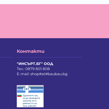
амен Сашев Костов
мен Колев Славов
авейко Милков Белчев
ефан Асенов Вълев
ефка Василева Мечкарска
дор Гинчев Калинов
ко Тодоров Тодоров
ктория Трифонова Караджонова
орги Станиславов Стоянов
ел Рамадан Фаик
Контакти
вко Генчев Личев
на Стефанова Ферещянова
хаил Иванов Василев
"ИНСЪРТ.БГ" ООД
тър Стефанов Пенишев
Тел.:
0879 801 808
сен Георгиев Добрев
E-mail:
shop#at#baubau.bg
меон Симеонов Пачев
жидар Иванов Пендов
орги Валентинов Вълков
митър Илиев Котаров
мен Атанасов Янков
риян Недялчев Недялчев
ефан Федев Кичуков