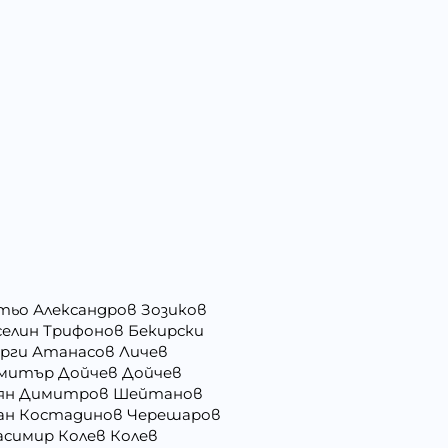
тьо Александров Зозиков
селин Трифонов Бекирски
орги Атанасов Личев
митър Дойчев Дойчев
ян Димитров Шейтанов
ан Костадинов Черешаров
асимир Колев Колев