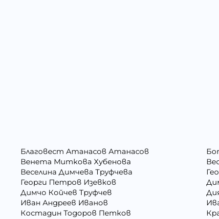
Благовест Атанасов Атанасов
Бо
Венета Миткова Хубенова
Ве
Веселина Димчева Труфчева
Ге
Георги Петров Изевков
Ди
Димчо Койчев Труфчев
Ди
Иван Андреев Иванов
Ив
Костадин Тодоров Петков
Кр