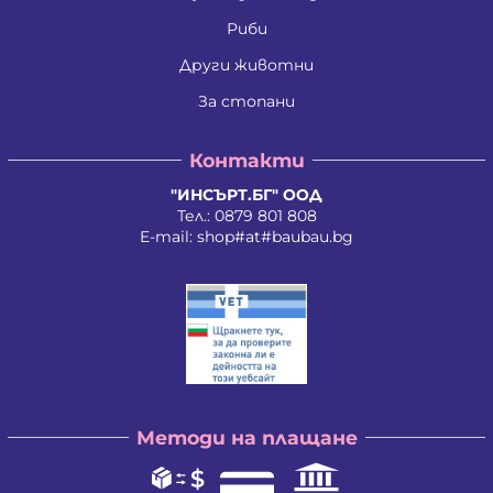
Ивайло Илиев Цветанов
Ивайло Лилков Петров
Риби
Ивайло Петров Петров
Иван Николаев Додовски
Други животни
Иван Стратиев Чалев
За стопани
Иван Христов Марков
Иван Щерев Манга
Ивелина Бойкова Вачева
Контакти
Ивелина Недкова Кирилова
Иво Валентинов Иванов
"ИНСЪРТ.БГ" ООД
Илия Борисов Райчев
Тел.:
0879 801 808
Илия Василев Пеев
E-mail:
shop#at#baubau.bg
Илиян Христов Христов
Ирена Стоянова Андонова
Ирина Руменова Милева-Атанасова
Искра Тихомирова Христова - Георгиева
Йордан Илиев Добрев
Калина Орлинова Кандулкова
Калоян Йорданов Войчев
Калоян Петров Йорданов
Кети Атанасова Драгоева
Методи на плащане
Кирил Георгиев Георгиев
Кирил Георгиев Стоянов
Константин Антонов Антов