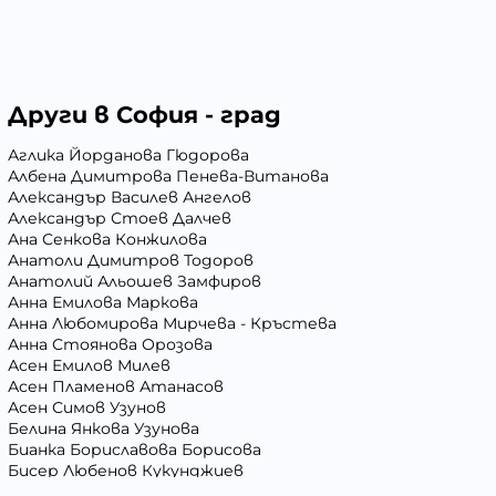
Други в София - град
Аглика Йорданова Гюдорова
Албена Димитрова Пенева-Витанова
Александър Василев Ангелов
Александър Стоев Далчев
Ана Сенкова Конжилова
Анатоли Димитров Тодоров
Анатолий Альошев Замфиров
Анна Емилова Маркова
Анна Любомирова Мирчева - Кръстева
Анна Стоянова Орозова
Асен Емилов Милев
Асен Пламенов Атанасов
Асен Симов Узунов
Белина Янкова Узунова
Бианка Бориславова Борисова
Бисер Любенов Кукунджиев
Блага Георгиева Вълчева