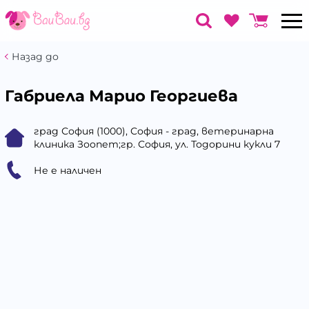
Назад до
Габриела Марио Георгиева
град София (1000), София - град, ветеринарна
клиника Зоопет;гр. София, ул. Тодорини кукли 7
Не е наличен