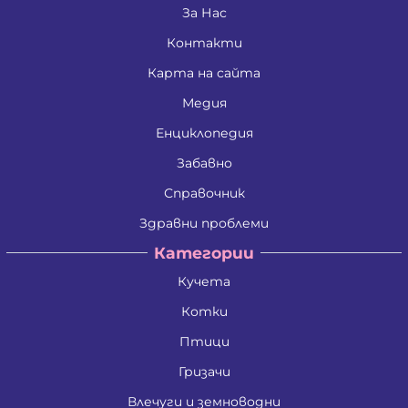
Дина Пламенова Хаджийорданова
За Нас
Димитрина Владкова Петрова
Контакти
Димитър Алексеев Фикинчев
Димитър Георгиев Димитров
Карта на сайта
Димитър Иванов Иванов
Димитър Петров Иванов
Медия
Димитър Христов Яновски
Димо Ганчев Димов
Енциклопедия
Драгомир Делчев Камбуров
Забавно
Евгения Валентинова Мирчева - Георгиева
Екатерина Антимова Нунова
Справочник
Елена Йосифова Перец
Ели Димитринова Лазарова
Здравни проблеми
Елица Лазарова Харизанова
Категории
Емил Димитров Георгиев
Емилиан Димитров Митов
Кучета
Емилия Иванова Добрева
Емилия Тодорова Раенкова
Котки
Жанета Валериева Борисова
Живко Колев Иванов
Птици
Златка Антонова Здравкова
Гризачи
Ива Дойчинова Николова
Ива Мирче Димитриевска
Влечуги и земноводни