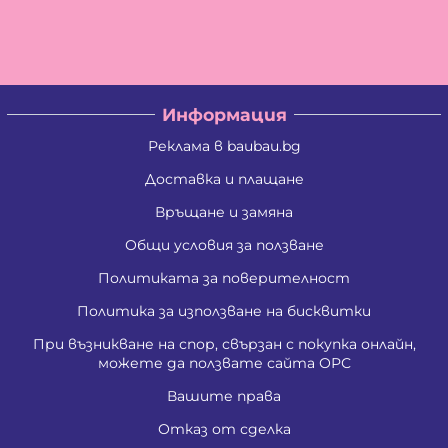
Владислав Антонов Антов
Владислав Кирилов Златинов
Галина Миткова Стойкова
Генадий Руменов Стоичков
Георги Анастасов Георгиев
Георги Кирилов Георгиев
Информация
Георги Росенов Кръстев
Георги Русев Узунов
Реклама в baubau.bg
Георги Христов Янчев
Гергана Георгиева Христова
Доставка и плащане
Гергана Йорданова Рашкова
Връщане и замяна
Гергана Людмилова Герасимова
Гергана Маркова Георгиева
Общи условия за ползване
Гергана Стоянова Христова - Тодорова
Гергана Цветомирова Божинова
Политиката за поверителност
Григора Стефанова Донкова
Гълъбин Динчев Младенов
Политика за използване на бисквитки
Даниела Кирилова Арсова
При възникване на спор, свързан с покупка онлайн,
Даниела Викторова Сакаджийска
можете да ползвате сайта ОРС
Даниела Георгиева Христова
Даниелка Атанасова Христова
Вашите права
Десислава Николова Стойнова
Десислава Пепова Димитрова
Отказ от сделка
Джени Илиева Ганчева