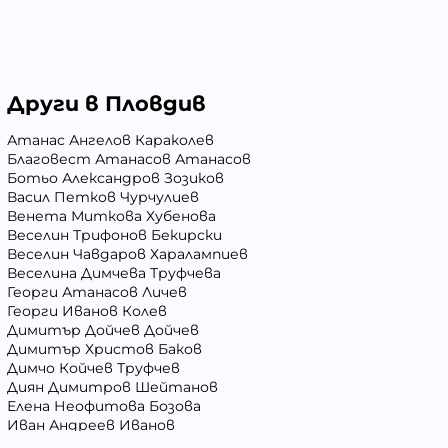
Други в Пловдив
Атанас Ангелов Караколев
Благовест Атанасов Атанасов
Ботьо Александров Зозиков
Васил Петков Чурчулиев
Венета Миткова Хубенова
Веселин Трифонов Бекирски
Веселин Чавдаров Харалампиев
Веселина Димчева Труфчева
Георги Атанасов Личев
Георги Иванов Колев
Димитър Дойчев Дойчев
Димитър Христов Баков
Димчо Койчев Труфчев
Диян Димитров Шейтанов
Елена Неофитова Бозова
Иван Андреев Иванов
Иван Костадинов Черешаров