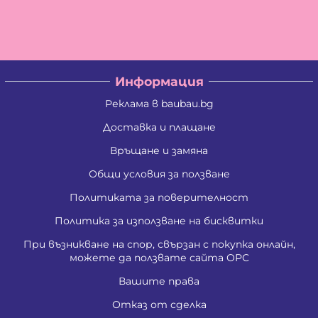
Цветан Вълчев Камбуров
Албена Константинова Спасова
Ангел Георгиев Чифчиев
Атанас Тодоров Костадинов
Борис Костадинов Златанов
Борислав Георгиев Пенчев
Информация
Ваня Атанасова Стоянова
Васил Александров Карагеоргиев
Реклама в baubau.bg
Васил Атанасов Желязков
Васил Иванов Деведжиев
Доставка и плащане
Венцислава Стефанова Стоянова
Връщане и замяна
Виолета Делкова Гатовска
Вяра Гришина Зафирова
Общи условия за ползване
Георги Ангелов Зафиров
Георги Димитров Андреев
Политиката за поверителност
Георги Иванов Трендафилов
Господина Тенева Андреева
Политика за използване на бисквитки
Даниела Цветанова Давидкова - Стоянова
При възникване на спор, свързан с покупка онлайн,
Димитър Господинов Стоянов
можете да ползвате сайта ОРС
Добромир Николов Илиев
Елизабет Сотирова Хаджикинова
Вашите права
Емил Ангелов Кръстев
Емил Влашев Иванов
Отказ от сделка
Живко Найденов Тодоров