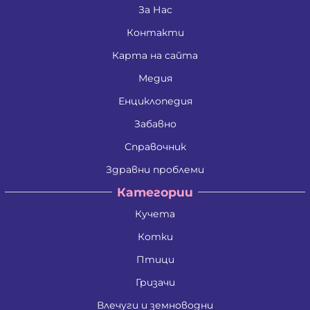
Златко Манолов Василев
За Нас
Зои Атанасиос Папамаргарити - Джамбова
Контакти
Илия Събев Чобанов
Камен Иванов Шишков
Карта на сайта
Красимира Иванова Бенина
Лъчезар Георгиев Атанасов
Медия
Любомир Данаилов Търпов
Малена Славейкова Богданова
Енциклопедия
Мария Георгиева Търпова
Забавно
Миглена Рафаилова Терзиева
Милен Костадинов Костадинов
Справочник
Минко Георгиев Колев
Митко Александров Дочев
Здравни проблеми
Михаил Николаев Иванов
Категории
Недялко Иванов Боргоджийски
Николай Кръстев Колев
Кучета
Николай Христов Боянов
Павел Георгиев Бояджиев
Котки
Петко Димитров Бозов
Петко Манолов Запрянов
Птици
Петър Димитров Колчаков
Гризачи
Петя Тодорова Митева
Пламен Сашев Костов
Влечуги и земноводни