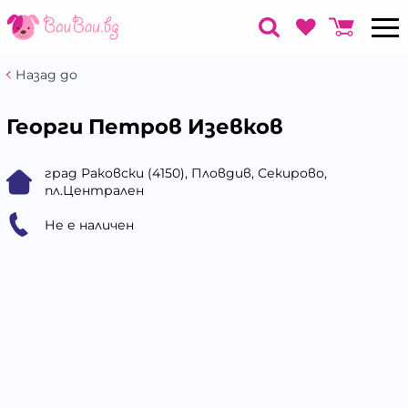
Назад до
Георги Петров Изевков
град Раковски (4150), Пловдив, Секирово,
пл.Централен
Не е наличен