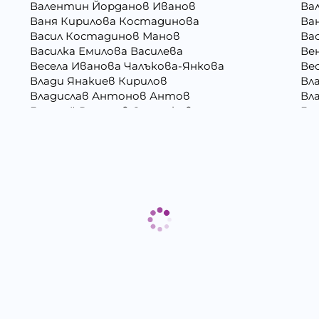
Валентин Йорданов Иванов
Ва
Ваня Кирилова Костадинова
Ва
Васил Костадинов Манов
Ва
Василка Емилова Василева
Ве
Весела Иванова Чалъкова-Янкова
Ве
Влади Янакиев Кирилов
Вл
Владислав Антонов Антов
Вл
Генадий Руменов Стоичков
Ге
Георги Росенов Кръстев
Гео
Гергана Георгиева Христова
Ге
Гергана Маркова Георгиева
Ге
Гълъбин Динчев Младенов
Да
Даниела Георгиева Христова
Да
Десислава Пепова Димитрова
Дж
Димитрина Владкова Петрова
Ди
Димитър Иванов Иванов
Ди
Димо Ганчев Димов
Др
ва
Екатерина Антимова Нунова
Ел
Елица Лазарова Харизанова
Ем
Емилия Иванова Добрева
Ем
Живко Колев Иванов
Зл