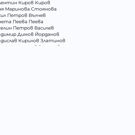
лентин Киров Киров
ня Маринова Стоянова
сил Петров Вълчев
нета Пеева Пеева
селин Петров Василев
адимир Димов Йорданов
адислав Кирилов Златинов
орги Анастасов Георгиев
рги Русев Узунов
ргана Йорданова Рашкова
ргана Стоянова Христова - Тодорова
ниела Кирилова Арсова
ниелка Атанасова Христова
ени Илиева Ганчева
митър Алексеев Фикинчев
митър Петров Иванов
агомир Делчев Камбуров
ена Йосифова Перец
ил Димитров Георгиев
илия Тодорова Раенкова
атка Антонова Здравкова