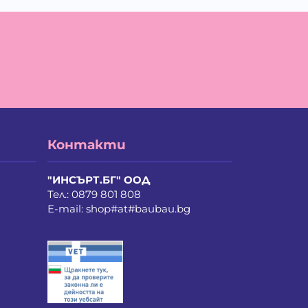
айло Илиев Цветанов
ан Николаев Додовски
ан Щерев Манга
о Валентинов Иванов
иян Христов Христов
кра Тихомирова Христова - Георгиева
лоян Йорданов Войчев
рил Георгиев Георгиев
асимира Димитрова Ангелова
лия Красимирова Щабекова
Контакти
дмил Димов Казълов
риана Иванова Кисьова
рия Георгиева Димитрова
"ИНСЪРТ.БГ" ООД
ртин Каменов Попов
Тел.:
0879 801 808
тоди Светомиров Липев
E-mail:
shop#at#baubau.bg
лен Асенов Иванов
лена Красимирова Златарова
ма Борянова Георгиева
рослав Стефанов Генов
дежда Росенова Цурева
вена Петкова Микова
колай Георгиев Бенгюзов