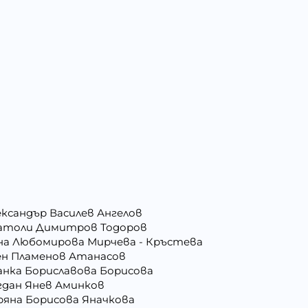
ександър Василев Ангелов
атоли Димитров Тодоров
на Любомирова Мирчева - Кръстева
ен Пламенов Атанасов
анка Бориславова Борисова
гдан Янев Аминков
ряна Борисова Яначкова