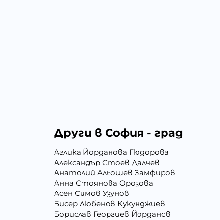
Други в София - град
Аглика Йорданова Гюдорова
Александър Стоев Далчев
Анатолий Альошев Замфиров
Анна Стоянова Орозова
Асен Симов Узунов
Бисер Любенов Кукунджиев
Борислав Георгиев Йорданов