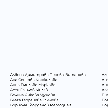
Албена Димитрова Пенева-Витанова
Ал
Ана Сенкова Конжилова
Ан
Анна Емилова Маркова
Ан
Асен Емилов Милев
Ас
Белина Янкова Узунова
Би
Блага Георгиева Вълчева
Бо
Борислав Йорданов Методиев
Бо