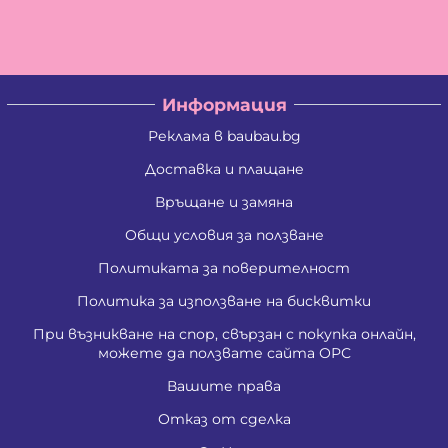
Цветан Вълчев Камбуров
Албена Константинова Спасова
Ангел Георгиев Чифчиев
Атанас Тодоров Костадинов
Борис Костадинов Златанов
Информация
Борислав Георгиев Пенчев
Ваня Атанасова Стоянова
Реклама в baubau.bg
Васил Александров Карагеоргиев
Васил Атанасов Желязков
Доставка и плащане
Васил Иванов Деведжиев
Връщане и замяна
Венцислава Стефанова Стоянова
Виолета Делкова Гатовска
Общи условия за ползване
Вяра Гришина Зафирова
Георги Ангелов Зафиров
Политиката за поверителност
Георги Димитров Андреев
Георги Иванов Трендафилов
Политика за използване на бисквитки
Даниела Цветанова Давидкова - Стоянова
При възникване на спор, свързан с покупка онлайн,
Димитър Господинов Стоянов
можете да ползвате сайта ОРС
Добромир Николов Илиев
Елизабет Сотирова Хаджикинова
Вашите права
Емил Ангелов Кръстев
Емил Влашев Иванов
Отказ от сделка
Живко Найденов Тодоров