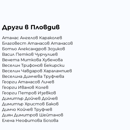
Други в Пловдив
Атанас Ангелов Караколев
Благовест Атанасов Атанасов
Ботьо Александров Зозиков
Васил Петков Чурчулиев
Венета Миткова Хубенова
Веселин Трифонов Бекирски
Веселин Чавдаров Харалампиев
Веселина Димчева Труфчева
Георги Атанасов Личев
Георги Иванов Колев
Георги Петров Изевков
Димитър Дойчев Дойчев
Димитър Христов Баков
Димчо Койчев Труфчев
Диян Димитров Шейтанов
Елена Неофитова Бозова
Иван Андреев Иванов