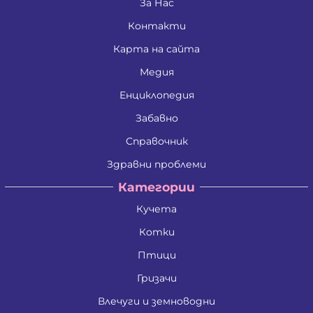
Златко Манолов Василев
За Нас
Зои Атанасиос Папамаргарити - Джамбова
Контакти
Илия Събев Чобанов
Камен Иванов Шишков
Карта на сайта
Красимира Иванова Бенина
Лъчезар Георгиев Атанасов
Медия
Любомир Данаилов Търпов
Малена Славейкова Богданова
Енциклопедия
Мария Георгиева Търпова
Забавно
Миглена Рафаилова Терзиева
Милен Костадинов Костадинов
Справочник
Минко Георгиев Колев
Митко Александров Дочев
Здравни проблеми
Михаил Николаев Иванов
Категории
Недялко Иванов Боргоджийски
Николай Кръстев Колев
Кучета
Николай Христов Боянов
Павел Георгиев Бояджиев
Котки
Петко Димитров Бозов
Петко Манолов Запрянов
Птици
Петър Димитров Колчаков
Гризачи
Петя Тодорова Митева
Пламен Сашев Костов
Влечуги и земноводни
Райна Рашкова Каблешкова