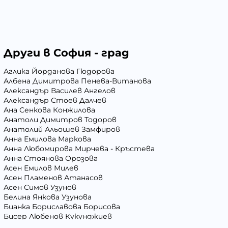
Други в София - град
Аглика Йорданова Гюдорова
Албена Димитрова Пенева-Витанова
Александър Василев Ангелов
Александър Стоев Далчев
Ана Сенкова Конжилова
Анатоли Димитров Тодоров
Анатолий Альошев Замфиров
Анна Емилова Маркова
Анна Любомирова Мирчева - Кръстева
Анна Стоянова Орозова
Асен Емилов Милев
Асен Пламенов Атанасов
Асен Симов Узунов
Белина Янкова Узунова
Бианка Бориславова Борисова
Бисер Любенов Кукунджиев
Блага Георгиева Вълчева