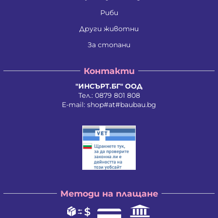
Ивайло Илиев Цветанов
Ивайло Лилков Петров
Риби
Ивайло Петров Петров
Иван Николаев Додовски
Други животни
Иван Стратиев Чалев
За стопани
Иван Христов Марков
Иван Щерев Манга
Ивелина Бойкова Вачева
Контакти
Ивелина Недкова Кирилова
Иво Валентинов Иванов
"ИНСЪРТ.БГ" ООД
Илия Борисов Райчев
Тел.:
0879 801 808
Илия Василев Пеев
E-mail:
shop#at#baubau.bg
Илиян Христов Христов
Ирена Стоянова Андонова
Ирина Руменова Милева-Атанасова
Искра Тихомирова Христова - Георгиева
Йордан Илиев Добрев
Калина Орлинова Кандулкова
Калоян Йорданов Войчев
Калоян Петров Йорданов
Кети Атанасова Драгоева
Методи на плащане
Кирил Георгиев Георгиев
Кирил Георгиев Стоянов
Константин Антонов Антов