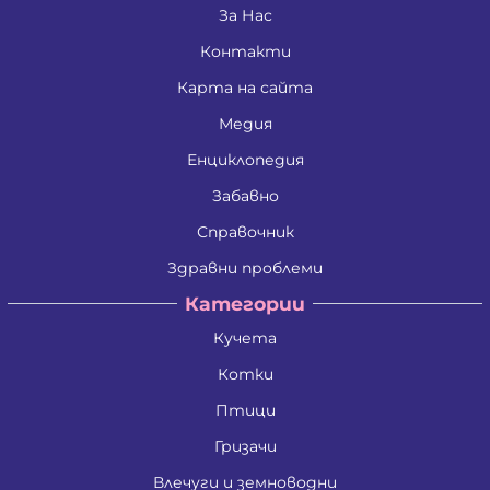
Дина Пламенова Хаджийорданова
За Нас
Димитрина Владкова Петрова
Контакти
Димитър Алексеев Фикинчев
Димитър Георгиев Димитров
Карта на сайта
Димитър Иванов Иванов
Димитър Петров Иванов
Медия
Димитър Христов Яновски
Димо Ганчев Димов
Енциклопедия
Драгомир Делчев Камбуров
Забавно
Евгения Валентинова Мирчева - Георгиева
Екатерина Антимова Нунова
Справочник
Елена Йосифова Перец
Ели Димитринова Лазарова
Здравни проблеми
Елица Лазарова Харизанова
Категории
Емил Димитров Георгиев
Емилиан Димитров Митов
Кучета
Емилия Иванова Добрева
Емилия Тодорова Раенкова
Котки
Жанета Валериева Борисова
Живко Колев Иванов
Птици
Златка Антонова Здравкова
Гризачи
Ива Дойчинова Николова
Ива Мирче Димитриевска
Влечуги и земноводни