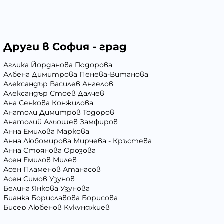
Други в София - град
Аглика Йорданова Гюдорова
Албена Димитрова Пенева-Витанова
Александър Василев Ангелов
Александър Стоев Далчев
Ана Сенкова Конжилова
Анатоли Димитров Тодоров
Анатолий Альошев Замфиров
Анна Емилова Маркова
Анна Любомирова Мирчева - Кръстева
Анна Стоянова Орозова
Асен Емилов Милев
Асен Пламенов Атанасов
Асен Симов Узунов
Белина Янкова Узунова
Бианка Бориславова Борисова
Бисер Любенов Кукунджиев
Блага Георгиева Вълчева