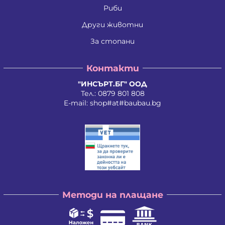
Ивайло Лилков Петров
Риби
Ивайло Петров Петров
Иван Николаев Додовски
Други животни
Иван Стратиев Чалев
За стопани
Иван Христов Марков
Иван Щерев Манга
Ивелина Бойкова Вачева
Контакти
Ивелина Недкова Кирилова
Иво Валентинов Иванов
"ИНСЪРТ.БГ" ООД
Илия Борисов Райчев
Тел.:
0879 801 808
Илия Василев Пеев
E-mail:
shop#at#baubau.bg
Илиян Христов Христов
Ирена Стоянова Андонова
Ирина Руменова Милева-Атанасова
Искра Тихомирова Христова - Георгиева
Йордан Илиев Добрев
Калина Орлинова Кандулкова
Калоян Йорданов Войчев
Калоян Петров Йорданов
Кети Атанасова Драгоева
Методи на плащане
Кирил Георгиев Георгиев
Кирил Георгиев Стоянов
Константин Антонов Антов
Красимира Димитрова Ангелова