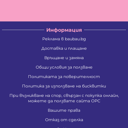
Владислав Кирилов Златинов
Галина Миткова Стойкова
Генадий Руменов Стоичков
Георги Анастасов Георгиев
Георги Кирилов Георгиев
Информация
Георги Росенов Кръстев
Георги Русев Узунов
Реклама в baubau.bg
Георги Христов Янчев
Гергана Георгиева Христова
Доставка и плащане
Гергана Йорданова Рашкова
Връщане и замяна
Гергана Людмилова Герасимова
Гергана Маркова Георгиева
Общи условия за ползване
Гергана Стоянова Христова - Тодорова
Гергана Цветомирова Божинова
Политиката за поверителност
Григора Стефанова Донкова
Гълъбин Динчев Младенов
Политика за използване на бисквитки
Даниела Кирилова Арсова
При възникване на спор, свързан с покупка онлайн,
Даниела Викторова Сакаджийска
можете да ползвате сайта ОРС
Даниела Георгиева Христова
Даниелка Атанасова Христова
Вашите права
Десислава Николова Стойнова
Десислава Пепова Димитрова
Отказ от сделка
Джени Илиева Ганчева