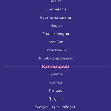
Дина Пламенова Хаджийорданова
За Нас
Димитрина Владкова Петрова
Контакти
Димитър Алексеев Фикинчев
Димитър Георгиев Димитров
Карта на сайта
Димитър Иванов Иванов
Димитър Петров Иванов
Медия
Димитър Христов Яновски
Димо Ганчев Димов
Енциклопедия
Драгомир Делчев Камбуров
Забавно
Евгения Валентинова Мирчева - Георгиева
Екатерина Антимова Нунова
Справочник
Елена Йосифова Перец
Ели Димитринова Лазарова
Здравни проблеми
Елица Лазарова Харизанова
Категории
Емил Димитров Георгиев
Емилиан Димитров Митов
Кучета
Емилия Иванова Добрева
Емилия Тодорова Раенкова
Котки
Жанета Валериева Борисова
Живко Колев Иванов
Птици
Златка Антонова Здравкова
Гризачи
Ива Дойчинова Николова
Ива Мирче Димитриевска
Влечуги и земноводни
Ивайло Илиев Цветанов