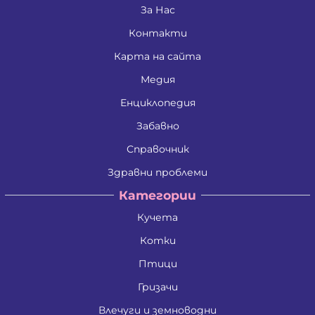
Живко Найденов Тодоров
За Нас
Златко Манолов Василев
Контакти
Зои Атанасиос Папамаргарити - Джамбова
Илия Събев Чобанов
Карта на сайта
Камен Иванов Шишков
Красимира Иванова Бенина
Медия
Лъчезар Георгиев Атанасов
Любомир Данаилов Търпов
Енциклопедия
Малена Славейкова Богданова
Забавно
Мария Георгиева Търпова
Миглена Рафаилова Терзиева
Справочник
Милен Костадинов Костадинов
Минко Георгиев Колев
Здравни проблеми
Митко Александров Дочев
Категории
Михаил Николаев Иванов
Недялко Иванов Боргоджийски
Кучета
Николай Кръстев Колев
Николай Христов Боянов
Котки
Павел Георгиев Бояджиев
Петко Димитров Бозов
Птици
Петко Манолов Запрянов
Гризачи
Петър Димитров Колчаков
Петя Тодорова Митева
Влечуги и земноводни