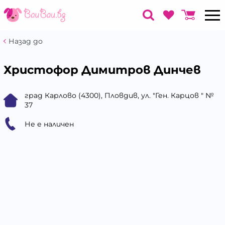
Назад до
Христофор Димитров Динчев
град Карлово (4300), Пловдив, ул. "Ген. Карцов " №
37
Не е наличен