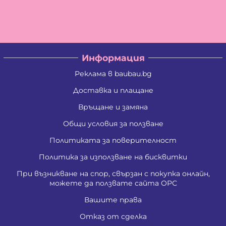
Христо Савов Стайков
Цветан Вълчев Камбуров
Албена Константинова Спасова
Ангел Георгиев Чифчиев
Атанас Тодоров Костадинов
Борис Костадинов Златанов
Информация
Борислав Георгиев Пенчев
Ваня Атанасова Стоянова
Реклама в baubau.bg
Васил Александров Карагеоргиев
Васил Атанасов Желязков
Доставка и плащане
Васил Иванов Деведжиев
Връщане и замяна
Венцислава Стефанова Стоянова
Виолета Делкова Гатовска
Общи условия за ползване
Вяра Гришина Зафирова
Георги Ангелов Зафиров
Политиката за поверителност
Георги Димитров Андреев
Георги Иванов Трендафилов
Политика за използване на бисквитки
Господина Тенева Андреева
При възникване на спор, свързан с покупка онлайн,
Даниела Цветанова Давидкова - Стоянова
можете да ползвате сайта ОРС
Димитър Господинов Стоянов
Добромир Николов Илиев
Вашите права
Елизабет Сотирова Хаджикинова
Емил Ангелов Кръстев
Отказ от сделка
Емил Влашев Иванов