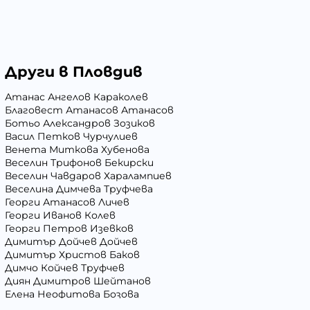
Други в Пловдив
Атанас Ангелов Караколев
Благовест Атанасов Атанасов
Ботьо Александров Зозиков
Васил Петков Чурчулиев
Венета Миткова Хубенова
Веселин Трифонов Бекирски
Веселин Чавдаров Харалампиев
Веселина Димчева Труфчева
Георги Атанасов Личев
Георги Иванов Колев
Георги Петров Изевков
Димитър Дойчев Дойчев
Димитър Христов Баков
Димчо Койчев Труфчев
Диян Димитров Шейтанов
Елена Неофитова Бозова
Иван Андреев Иванов