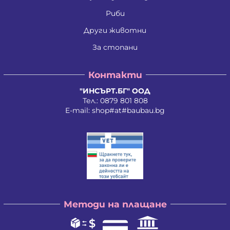
Ивайло Илиев Цветанов
Ивайло Лилков Петров
Риби
Ивайло Петров Петров
Иван Николаев Додовски
Други животни
Иван Стратиев Чалев
За стопани
Иван Христов Марков
Иван Щерев Манга
Ивелина Бойкова Вачева
Контакти
Ивелина Недкова Кирилова
Иво Валентинов Иванов
"ИНСЪРТ.БГ" ООД
Илия Борисов Райчев
Тел.:
0879 801 808
Илия Василев Пеев
E-mail:
shop#at#baubau.bg
Илиян Христов Христов
Ирена Стоянова Андонова
Ирина Руменова Милева-Атанасова
Искра Тихомирова Христова - Георгиева
Йордан Илиев Добрев
Калина Орлинова Кандулкова
Калоян Йорданов Войчев
Калоян Петров Йорданов
Кети Атанасова Драгоева
Методи на плащане
Кирил Георгиев Георгиев
Кирил Георгиев Стоянов
Константин Антонов Антов