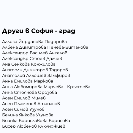
Други в София - град
Аглика Йорданова Гюдорова
Албена Димитрова Пенева-Витанова
Александър Василев Ангелов
Александър Стоев Далчев
Ана Сенкова Конжилова
Анатоли Димитров Тодоров
Анатолий Альошев Замфиров
Анна Емилова Маркова
Анна Любомирова Мирчева - Кръстева
Анна Стоянова Орозова
Асен Емилов Милев
Асен Пламенов Атанасов
Асен Симов Узунов
Белина Янкова Узунова
Бианка Бориславова Борисова
Бисер Любенов Кукунджиев
Блага Георгиева Вълчева