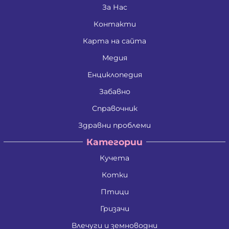
Дина Пламенова Хаджийорданова
За Нас
Димитрина Владкова Петрова
Контакти
Димитър Алексеев Фикинчев
Димитър Георгиев Димитров
Карта на сайта
Димитър Иванов Иванов
Димитър Петров Иванов
Медия
Димитър Христов Яновски
Димо Ганчев Димов
Енциклопедия
Драгомир Делчев Камбуров
Забавно
Евгения Валентинова Мирчева - Георгиева
Екатерина Антимова Нунова
Справочник
Елена Йосифова Перец
Ели Димитринова Лазарова
Здравни проблеми
Елица Лазарова Харизанова
Категории
Емил Димитров Георгиев
Емилиан Димитров Митов
Кучета
Емилия Иванова Добрева
Емилия Тодорова Раенкова
Котки
Жанета Валериева Борисова
Живко Колев Иванов
Птици
Златка Антонова Здравкова
Гризачи
Ива Дойчинова Николова
Ива Мирче Димитриевска
Влечуги и земноводни