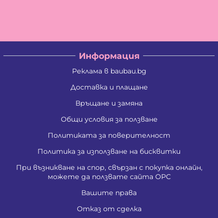
Владислав Антонов Антов
Владислав Кирилов Златинов
Галина Миткова Стойкова
Генадий Руменов Стоичков
Георги Анастасов Георгиев
Георги Кирилов Георгиев
Информация
Георги Росенов Кръстев
Георги Русев Узунов
Реклама в baubau.bg
Георги Христов Янчев
Гергана Георгиева Христова
Доставка и плащане
Гергана Йорданова Рашкова
Връщане и замяна
Гергана Людмилова Герасимова
Гергана Маркова Георгиева
Общи условия за ползване
Гергана Стоянова Христова - Тодорова
Гергана Цветомирова Божинова
Политиката за поверителност
Григора Стефанова Донкова
Гълъбин Динчев Младенов
Политика за използване на бисквитки
Даниела Кирилова Арсова
При възникване на спор, свързан с покупка онлайн,
Даниела Викторова Сакаджийска
можете да ползвате сайта ОРС
Даниела Георгиева Христова
Даниелка Атанасова Христова
Вашите права
Десислава Николова Стойнова
Десислава Пепова Димитрова
Отказ от сделка
Джени Илиева Ганчева