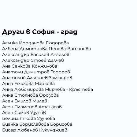
Други в София - град
Аглика Йорданова Гюдорова
Албена Димитрова Пенева-Витанова
Александър Василев Ангелов
Александър Стоев Далчев
Ана Сенкова Конжилова
Анатоли Димитров Тодоров
Анатолий Альошев Замфиров
Анна Емилова Маркова
Анна Любомирова Мирчева - Кръстева
Анна Стоянова Орозова
Асен Емилов Милев
Асен Пламенов Атанасов
Асен Симов Узунов
Белина Янкова Узунова
Бианка Бориславова Борисова
Бисер Любенов Кукунджиев
Блага Георгиева Вълчева