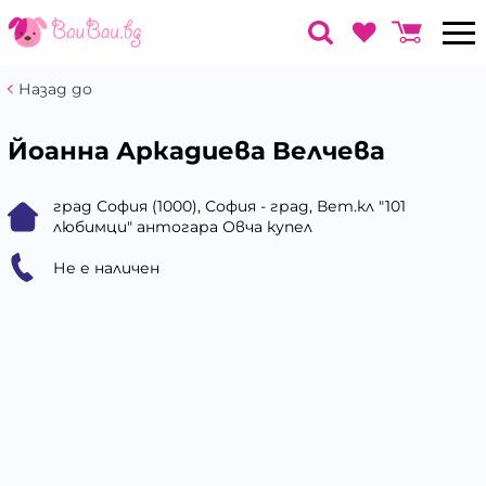
Назад до
Йоанна Аркадиева Велчева
град София (1000), София - град, Вет.кл "101
любимци" антогара Овча купел
Не е наличен