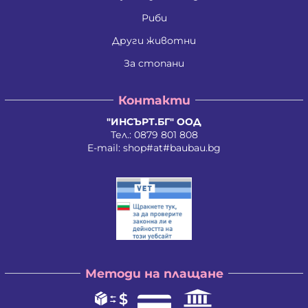
Ивайло Илиев Цветанов
Ивайло Лилков Петров
Риби
Ивайло Петров Петров
Иван Николаев Додовски
Други животни
Иван Стратиев Чалев
За стопани
Иван Христов Марков
Иван Щерев Манга
Ивелина Бойкова Вачева
Контакти
Ивелина Недкова Кирилова
Иво Валентинов Иванов
"ИНСЪРТ.БГ" ООД
Илия Борисов Райчев
Тел.:
0879 801 808
Илия Василев Пеев
E-mail:
shop#at#baubau.bg
Илиян Христов Христов
Ирена Стоянова Андонова
Ирина Руменова Милева-Атанасова
Искра Тихомирова Христова - Георгиева
Йордан Илиев Добрев
Калина Орлинова Кандулкова
Калоян Йорданов Войчев
Калоян Петров Йорданов
Кети Атанасова Драгоева
Методи на плащане
Кирил Георгиев Георгиев
Кирил Георгиев Стоянов
Константин Антонов Антов