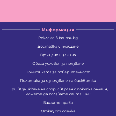
Владислав Антонов Антов
Владислав Кирилов Златинов
Галина Миткова Стойкова
Генадий Руменов Стоичков
Георги Анастасов Георгиев
Георги Кирилов Георгиев
Информация
Георги Росенов Кръстев
Георги Русев Узунов
Реклама в baubau.bg
Георги Христов Янчев
Гергана Георгиева Христова
Доставка и плащане
Гергана Йорданова Рашкова
Връщане и замяна
Гергана Людмилова Герасимова
Гергана Маркова Георгиева
Общи условия за ползване
Гергана Стоянова Христова - Тодорова
Гергана Цветомирова Божинова
Политиката за поверителност
Григора Стефанова Донкова
Гълъбин Динчев Младенов
Политика за използване на бисквитки
Даниела Кирилова Арсова
При възникване на спор, свързан с покупка онлайн,
Даниела Викторова Сакаджийска
можете да ползвате сайта ОРС
Даниела Георгиева Христова
Даниелка Атанасова Христова
Вашите права
Десислава Николова Стойнова
Десислава Пепова Димитрова
Отказ от сделка
Джени Илиева Ганчева