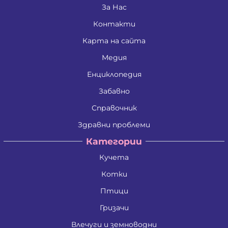
Дина Пламенова Хаджийорданова
За Нас
Димитрина Владкова Петрова
Контакти
Димитър Алексеев Фикинчев
Димитър Георгиев Димитров
Карта на сайта
Димитър Иванов Иванов
Димитър Петров Иванов
Медия
Димитър Христов Яновски
Димо Ганчев Димов
Енциклопедия
Драгомир Делчев Камбуров
Забавно
Евгения Валентинова Мирчева - Георгиева
Екатерина Антимова Нунова
Справочник
Елена Йосифова Перец
Ели Димитринова Лазарова
Здравни проблеми
Елица Лазарова Харизанова
Категории
Емил Димитров Георгиев
Емилиан Димитров Митов
Кучета
Емилия Иванова Добрева
Емилия Тодорова Раенкова
Котки
Жанета Валериева Борисова
Живко Колев Иванов
Птици
Златка Антонова Здравкова
Гризачи
Ива Дойчинова Николова
Ива Мирче Димитриевска
Влечуги и земноводни