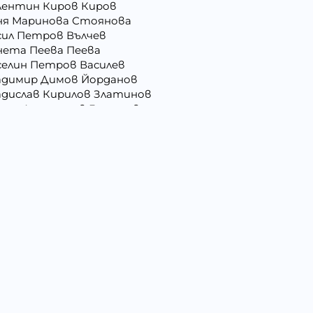
лентин Киров Киров
ня Маринова Стоянова
сил Петров Вълчев
нета Пеева Пеева
селин Петров Василев
адимир Димов Йорданов
адислав Кирилов Златинов
орги Анастасов Георгиев
рги Русев Узунов
ргана Йорданова Рашкова
ргана Стоянова Христова - Тодорова
лъбин Динчев Младенов
ниела Георгиева Христова
сислава Пепова Димитрова
митрина Владкова Петрова
митър Иванов Иванов
мо Ганчев Димов
атерина Антимова Нунова
ица Лазарова Харизанова
илия Иванова Добрева
вко Колев Иванов