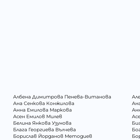
Албена Димитрова Пенева-Витанова
Ал
Ана Сенкова Конжилова
Ан
Анна Емилова Маркова
Ан
Асен Емилов Милев
Ас
Белина Янкова Узунова
Би
Блага Георгиева Вълчева
Бо
Борислав Йорданов Методиев
Бо