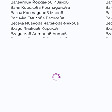
Валентин Йорданов Иванов
Ва
Ваня Кирилова Костадинова
Ва
Васил Костадинов Манов
Ва
Василка Емилова Василева
Ве
Весела Иванова Чалъкова-Янкова
Ве
Влади Янакиев Кирилов
Вл
Владислав Антонов Антов
Вл
Генадий Руменов Стоичков
Ге
Георги Росенов Кръстев
Гео
Гергана Георгиева Христова
Ге
Гергана Маркова Георгиева
Ге
Григора Стефанова Донкова
Гъ
Даниела Викторова Сакаджийска
Да
Десислава Николова Стойнова
Де
Дина Пламенова Хаджийорданова
Ди
Димитър Георгиев Димитров
Ди
Димитър Христов Яновски
Ди
Евгения Валентинова Мирчева - Георгиева
Ек
Ели Димитринова Лазарова
Ел
Емилиан Димитров Митов
Ем
Жанета Валериева Борисова
Жи