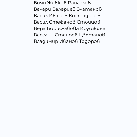
Боян Живков Рангелов
Валери Валериев Златанов
Васил Иванов Костадинов
Васил Стефанов Стоицов
Вера Бориславова Крушкина
Веселин Станоев Цветанов
Владимир Иванов Тодоров
Галина Миткова Стойкова
Георги Кирилов Георгиев
Георги Христов Янчев
Гергана Людмилова Герасимова
Гергана Цветомирова Божинова
Даниела Кирилова Арсова
Даниелка Атанасова Христова
Джени Илиева Ганчева
Димитър Алексеев Фикинчев
Димитър Петров Иванов
Драгомир Делчев Камбуров
Елена Йосифова Перец
Емил Димитров Георгиев
Емилия Тодорова Раенкова