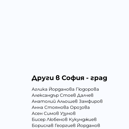
Други в София - град
Аглика Йорданова Гюдорова
Александър Стоев Далчев
Анатолий Альошев Замфиров
Анна Стоянова Орозова
Асен Симов Узунов
Бисер Любенов Кукунджиев
Борислав Георгиев Йорданов