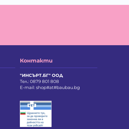
а Мирче Димитриевска
айло Петров Петров
ан Христов Марков
елина Недкова Кирилова
ия Василев Пеев
ина Руменова Милева-Атанасова
лина Орлинова Кандулкова
ти Атанасова Драгоева
нстантин Антонов Антов
истиян Пламенов Димитров
Контакти
бомир Димитров Любенов
риан Здравков Георгиев
рина Иванова Иванова
"ИНСЪРТ.БГ" ООД
рия Стоянова Козарева
Тел.:
0879 801 808
линда Де Мул
E-mail:
shop#at#baubau.bg
ла Неделчева Бобадова
лена Костадинова Павлова
лослав Ванков Жиков
рослав Насков Тодоров
хаил Владимиров Несторов
дя Сергеева Лападатова
колай Викторов Иванов