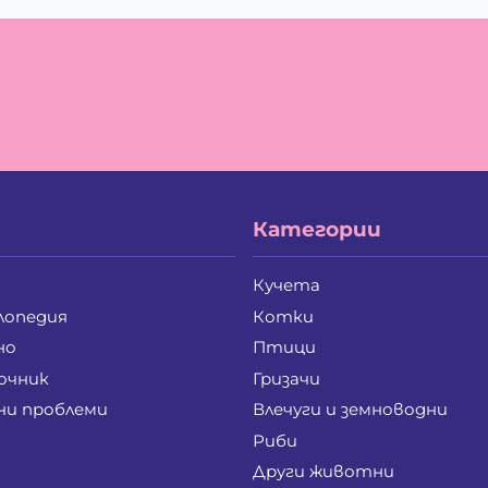
Ива Дойчинова Николова
Ив
Ивайло Лилков Петров
Ив
Иван Стратиев Чалев
Ив
Ивелина Бойкова Вачева
Ив
Илия Борисов Райчев
Ил
Ирена Стоянова Андонова
Ир
Йордан Илиев Добрев
Ка
Калоян Петров Йорданов
Ке
Кирил Георгиев Стоянов
Ко
Кристина Иванова Пенева
Кр
Категории
Лиляна Генева Генева
Лю
Маргарита Анастасова Чанкова-Паунова
Ма
Мариана Лазарова Костова
Ма
Кучета
Мария Руменова Савова
Ма
лопедия
Котки
Мая Николова Перчинска
Ме
Мила Добромирова Калева
Ми
но
Птици
Милена Веселинова Панчева
Ми
очник
Гризачи
Милко Цветанов Петров
Ми
ни проблеми
Влечуги и земноводни
Мирослав Иванов Крайнев
Ми
Михаела Петрова Лулчева
Ми
Риби
Надя Златозарова Златева-Панайотова
На
Други животни
Никола Константинов Христов
Ни