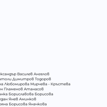
ександър Василев Ангелов
атоли Димитров Тодоров
на Любомирова Мирчева - Кръстева
ен Пламенов Атанасов
анка Бориславова Борисова
гдан Янев Аминков
ряна Борисова Яначкова