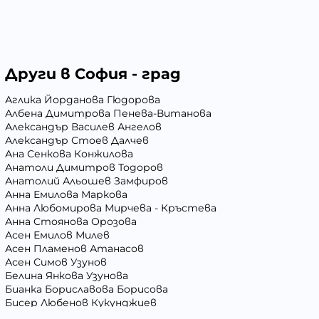
Други в София - град
Аглика Йорданова Гюдорова
Албена Димитрова Пенева-Витанова
Александър Василев Ангелов
Александър Стоев Далчев
Ана Сенкова Конжилова
Анатоли Димитров Тодоров
Анатолий Альошев Замфиров
Анна Емилова Маркова
Анна Любомирова Мирчева - Кръстева
Анна Стоянова Орозова
Асен Емилов Милев
Асен Пламенов Атанасов
Асен Симов Узунов
Белина Янкова Узунова
Бианка Бориславова Борисова
Бисер Любенов Кукунджиев
Блага Георгиева Вълчева