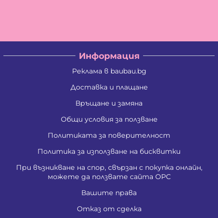
Владислав Антонов Антов
Владислав Кирилов Златинов
Галина Миткова Стойкова
Генадий Руменов Стоичков
Георги Анастасов Георгиев
Георги Кирилов Георгиев
Информация
Георги Росенов Кръстев
Георги Русев Узунов
Реклама в baubau.bg
Георги Христов Янчев
Гергана Георгиева Христова
Доставка и плащане
Гергана Йорданова Рашкова
Връщане и замяна
Гергана Людмилова Герасимова
Гергана Маркова Георгиева
Общи условия за ползване
Гергана Стоянова Христова - Тодорова
Гергана Цветомирова Божинова
Политиката за поверителност
Григора Стефанова Донкова
Гълъбин Динчев Младенов
Политика за използване на бисквитки
Даниела Кирилова Арсова
При възникване на спор, свързан с покупка онлайн,
Даниела Викторова Сакаджийска
можете да ползвате сайта ОРС
Даниела Георгиева Христова
Даниелка Атанасова Христова
Вашите права
Десислава Николова Стойнова
Десислава Пепова Димитрова
Отказ от сделка
Джени Илиева Ганчева