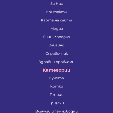
Дина Пламенова Хаджийорданова
За Нас
Димитрина Владкова Петрова
Контакти
Димитър Алексеев Фикинчев
Димитър Георгиев Димитров
Карта на сайта
Димитър Иванов Иванов
Димитър Петров Иванов
Медия
Димитър Христов Яновски
Димо Ганчев Димов
Енциклопедия
Драгомир Делчев Камбуров
Забавно
Евгения Валентинова Мирчева - Георгиева
Екатерина Антимова Нунова
Справочник
Елена Йосифова Перец
Ели Димитринова Лазарова
Здравни проблеми
Елица Лазарова Харизанова
Категории
Емил Димитров Георгиев
Емилиан Димитров Митов
Кучета
Емилия Иванова Добрева
Емилия Тодорова Раенкова
Котки
Жанета Валериева Борисова
Живко Колев Иванов
Птици
Златка Антонова Здравкова
Гризачи
Ива Дойчинова Николова
Ива Мирче Димитриевска
Влечуги и земноводни