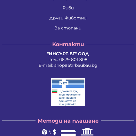
Ивайло Илиев Цветанов
Ивайло Лилков Петров
Риби
Ивайло Петров Петров
Иван Николаев Додовски
Други животни
Иван Стратиев Чалев
За стопани
Иван Христов Марков
Иван Щерев Манга
Ивелина Бойкова Вачева
Контакти
Ивелина Недкова Кирилова
Иво Валентинов Иванов
"ИНСЪРТ.БГ" ООД
Илия Борисов Райчев
Тел.:
0879 801 808
Илия Василев Пеев
E-mail:
shop#at#baubau.bg
Илиян Христов Христов
Ирена Стоянова Андонова
Ирина Руменова Милева-Атанасова
Искра Тихомирова Христова - Георгиева
Йордан Илиев Добрев
Калина Орлинова Кандулкова
Калоян Йорданов Войчев
Калоян Петров Йорданов
Кети Атанасова Драгоева
Методи на плащане
Кирил Георгиев Георгиев
Кирил Георгиев Стоянов
Константин Антонов Антов