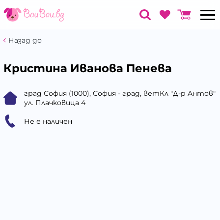
Назад до
Кристина Иванова Пенева
град София (1000), София - град, ветКл "Д-р Антов"
ул. Плачковица 4
Не е наличен