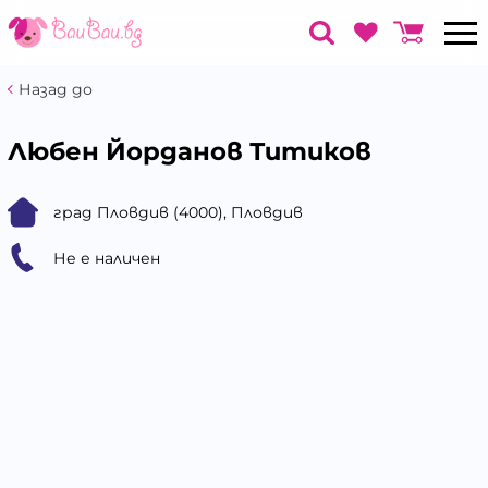
Назад до
Любен Йорданов Титиков
град Пловдив (4000), Пловдив
Не е наличен