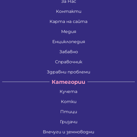
Живко Найденов Тодоров
За Нас
Златко Манолов Василев
Контакти
Зои Атанасиос Папамаргарити - Джамбова
Илия Събев Чобанов
Карта на сайта
Камен Иванов Шишков
Красимира Иванова Бенина
Медия
Лъчезар Георгиев Атанасов
Любомир Данаилов Търпов
Енциклопедия
Малена Славейкова Богданова
Забавно
Мария Георгиева Търпова
Миглена Рафаилова Терзиева
Справочник
Милен Костадинов Костадинов
Минко Георгиев Колев
Здравни проблеми
Митко Александров Дочев
Категории
Михаил Николаев Иванов
Недялко Иванов Боргоджийски
Кучета
Николай Кръстев Колев
Николай Христов Боянов
Котки
Павел Георгиев Бояджиев
Петко Димитров Бозов
Птици
Петко Манолов Запрянов
Гризачи
Петър Димитров Колчаков
Петя Тодорова Митева
Влечуги и земноводни
Пламен Сашев Костов