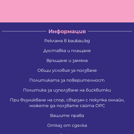
Цветан Вълчев Камбуров
Албена Константинова Спасова
Ангел Георгиев Чифчиев
Атанас Тодоров Костадинов
Борис Костадинов Златанов
Информация
Борислав Георгиев Пенчев
Ваня Атанасова Стоянова
Реклама в baubau.bg
Васил Александров Карагеоргиев
Васил Атанасов Желязков
Доставка и плащане
Васил Иванов Деведжиев
Връщане и замяна
Венцислава Стефанова Стоянова
Виолета Делкова Гатовска
Общи условия за ползване
Вяра Гришина Зафирова
Георги Ангелов Зафиров
Политиката за поверителност
Георги Димитров Андреев
Георги Иванов Трендафилов
Политика за използване на бисквитки
Господина Тенева Андреева
При възникване на спор, свързан с покупка онлайн,
Даниела Цветанова Давидкова - Стоянова
можете да ползвате сайта ОРС
Димитър Господинов Стоянов
Добромир Николов Илиев
Вашите права
Елизабет Сотирова Хаджикинова
Емил Ангелов Кръстев
Отказ от сделка
Емил Влашев Иванов