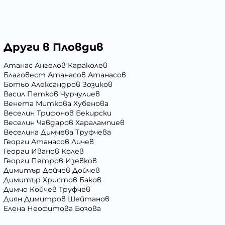
Други в Пловдив
Атанас Ангелов Караколев
Благовест Атанасов Атанасов
Ботьо Александров Зозиков
Васил Петков Чурчулиев
Венета Миткова Хубенова
Веселин Трифонов Бекирски
Веселин Чавдаров Харалампиев
Веселина Димчева Труфчева
Георги Атанасов Личев
Георги Иванов Колев
Георги Петров Изевков
Димитър Дойчев Дойчев
Димитър Христов Баков
Димчо Койчев Труфчев
Диян Димитров Шейтанов
Елена Неофитова Бозова
Иван Андреев Иванов