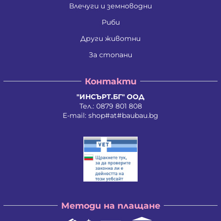
Ива Мирче Димитриевска
Влечуги и земноводни
Ивайло Илиев Цветанов
Ивайло Лилков Петров
Риби
Ивайло Петров Петров
Иван Николаев Додовски
Други животни
Иван Стратиев Чалев
За стопани
Иван Христов Марков
Иван Щерев Манга
Ивелина Бойкова Вачева
Контакти
Ивелина Недкова Кирилова
Иво Валентинов Иванов
"ИНСЪРТ.БГ" ООД
Илия Борисов Райчев
Тел.:
0879 801 808
Илия Василев Пеев
E-mail:
shop#at#baubau.bg
Илиян Христов Христов
Ирена Стоянова Андонова
Ирина Руменова Милева-Атанасова
Искра Тихомирова Христова - Георгиева
Йордан Илиев Добрев
Калина Орлинова Кандулкова
Калоян Йорданов Войчев
Калоян Петров Йорданов
Кети Атанасова Драгоева
Методи на плащане
Кирил Георгиев Георгиев
Кирил Георгиев Стоянов