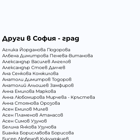
Други в София - град
Аглика Йорданова Гюдорова
Албена Димитрова Пенева-Витанова
Александър Василев Ангелов
Александър Стоев Далчев
Ана Сенкова Конжилова
Анатоли Димитров Тодоров
Анатолий Альошев Замфиров
Анна Емилова Маркова
Анна Любомирова Мирчева - Кръстева
Анна Стоянова Орозова
Асен Емилов Милев
Асен Пламенов Атанасов
Асен Симов Узунов
Белина Янкова Узунова
Бианка Бориславова Борисова
Бисер Любенов Кукунджиев