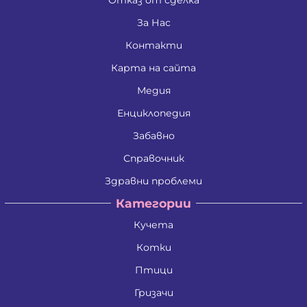
Джени Илиева Ганчева
Дина Пламенова Хаджийорданова
За Нас
Димитрина Владкова Петрова
Контакти
Димитър Алексеев Фикинчев
Димитър Георгиев Димитров
Карта на сайта
Димитър Иванов Иванов
Димитър Петров Иванов
Медия
Димитър Христов Яновски
Димо Ганчев Димов
Енциклопедия
Драгомир Делчев Камбуров
Забавно
Евгения Валентинова Мирчева - Георгиева
Екатерина Антимова Нунова
Справочник
Елена Йосифова Перец
Ели Димитринова Лазарова
Здравни проблеми
Елица Лазарова Харизанова
Категории
Емил Димитров Георгиев
Емилиан Димитров Митов
Кучета
Емилия Иванова Добрева
Емилия Тодорова Раенкова
Котки
Жанета Валериева Борисова
Живко Колев Иванов
Птици
Златка Антонова Здравкова
Гризачи
Ива Дойчинова Николова