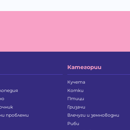
Жанета Валериева Борисова
Жи
Ива Дойчинова Николова
Ив
Ивайло Лилков Петров
Ив
Иван Стратиев Чалев
Ив
Ивелина Бойкова Вачева
Ив
Илия Борисов Райчев
Ил
Ирена Стоянова Андонова
Ир
Йордан Илиев Добрев
Ка
Калоян Петров Йорданов
Ке
Кирил Георгиев Стоянов
Ко
Кристина Иванова Пенева
Кр
Категории
Лиляна Генева Генева
Лю
Маргарита Анастасова Чанкова-Паунова
Ма
Мариана Лазарова Костова
Ма
Кучета
Мария Руменова Савова
Ма
лопедия
Котки
Мая Николова Перчинска
Ме
Мила Добромирова Калева
Ми
но
Птици
Милена Веселинова Панчева
Ми
очник
Гризачи
Милко Цветанов Петров
Ми
ни проблеми
Влечуги и земноводни
Мирослав Иванов Крайнев
Ми
Михаела Петрова Лулчева
Ми
Риби
Надя Златозарова Златева-Панайотова
На