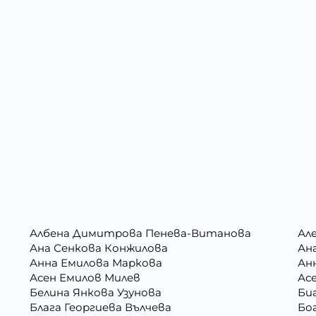
Албена Димитрова Пенева-Витанова
Ал
Ана Сенкова Конжилова
Ан
Анна Емилова Маркова
Ан
Асен Емилов Милев
Ас
Белина Янкова Узунова
Би
Блага Георгиева Вълчева
Бо