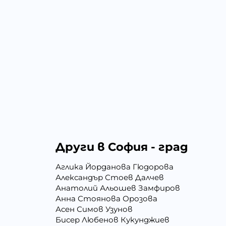
Други в София - град
Аглика Йорданова Гюдорова
Александър Стоев Далчев
Анатолий Альошев Замфиров
Анна Стоянова Орозова
Асен Симов Узунов
Бисер Любенов Кукунджиев