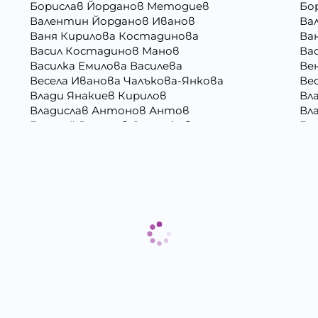
Борислав Йорданов Методиев
Бо
Валентин Йорданов Иванов
Ва
Ваня Кирилова Костадинова
Ва
Васил Костадинов Манов
Ва
Василка Емилова Василева
Ве
Весела Иванова Чалъкова-Янкова
Ве
Влади Янакиев Кирилов
Вл
Владислав Антонов Антов
Вл
Генадий Руменов Стоичков
Ге
Георги Росенов Кръстев
Гео
Гергана Георгиева Христова
Ге
Гергана Маркова Георгиева
Ге
Григора Стефанова Донкова
Гъ
Даниела Викторова Сакаджийска
Да
Десислава Николова Стойнова
Де
Дина Пламенова Хаджийорданова
Ди
Димитър Георгиев Димитров
Ди
Димитър Христов Яновски
Ди
Евгения Валентинова Мирчева - Георгиева
Ек
Ели Димитринова Лазарова
Ел
Емилиан Димитров Митов
Ем