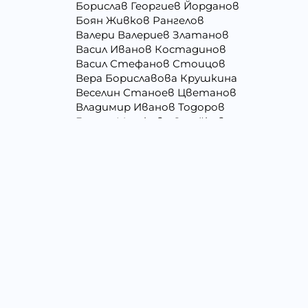
Борислав Георгиев Йорданов
Боян Живков Рангелов
Валери Валериев Златанов
Васил Иванов Костадинов
Васил Стефанов Стоицов
Вера Бориславова Крушкина
Веселин Станоев Цветанов
Владимир Иванов Тодоров
Галина Миткова Стойкова
Георги Кирилов Георгиев
Георги Христов Янчев
Гергана Людмилова Герасимова
Гергана Цветомирова Божинова
Даниела Кирилова Арсова
Даниелка Атанасова Христова
Джени Илиева Ганчева
Димитър Алексеев Фикинчев
Димитър Петров Иванов
Драгомир Делчев Камбуров
Елена Йосифова Перец
Емил Димитров Георгиев