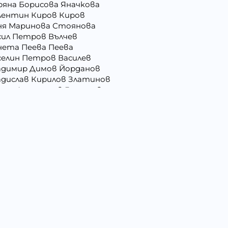
ряна Борисова Яначкова
лентин Киров Киров
ня Маринова Стоянова
сил Петров Вълчев
нета Пеева Пеева
селин Петров Василев
адимир Димов Йорданов
адислав Кирилов Златинов
орги Анастасов Георгиев
рги Русев Узунов
ргана Йорданова Рашкова
ргана Стоянова Христова - Тодорова
лъбин Динчев Младенов
ниела Георгиева Христова
сислава Пепова Димитрова
митрина Владкова Петрова
митър Иванов Иванов
мо Ганчев Димов
атерина Антимова Нунова
ица Лазарова Харизанова
илия Иванова Добрева