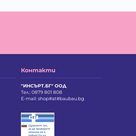
вко Колев Иванов
а Мирче Димитриевска
айло Петров Петров
ан Христов Марков
елина Недкова Кирилова
ия Василев Пеев
ина Руменова Милева-Атанасова
лина Орлинова Кандулкова
ти Атанасова Драгоева
нстантин Антонов Антов
истиян Пламенов Димитров
Контакти
бомир Димитров Любенов
риан Здравков Георгиев
рина Иванова Иванова
"ИНСЪРТ.БГ" ООД
рия Стоянова Козарева
Тел.:
0879 801 808
линда Де Мул
E-mail:
shop#at#baubau.bg
ла Неделчева Бобадова
лена Костадинова Павлова
лослав Ванков Жиков
рослав Насков Тодоров
хаил Владимиров Несторов
дя Сергеева Лападатова