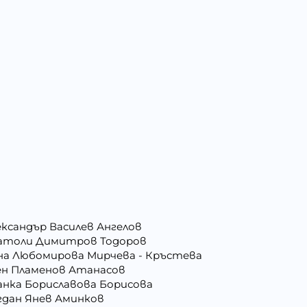
ександър Василев Ангелов
атоли Димитров Тодоров
на Любомирова Мирчева - Кръстева
ен Пламенов Атанасов
анка Бориславова Борисова
гдан Янев Аминков