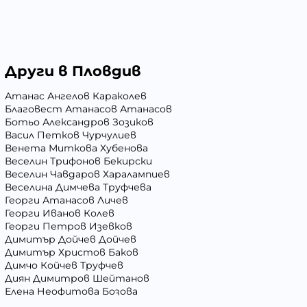
Други в Пловдив
Атанас Ангелов Караколев
Благовест Атанасов Атанасов
Ботьо Александров Зозиков
Васил Петков Чурчулиев
Венета Миткова Хубенова
Веселин Трифонов Бекирски
Веселин Чавдаров Харалампиев
Веселина Димчева Труфчева
Георги Атанасов Личев
Георги Иванов Колев
Георги Петров Изевков
Димитър Дойчев Дойчев
Димитър Христов Баков
Димчо Койчев Труфчев
Диян Димитров Шейтанов
Елена Неофитова Бозова
Иван Андреев Иванов