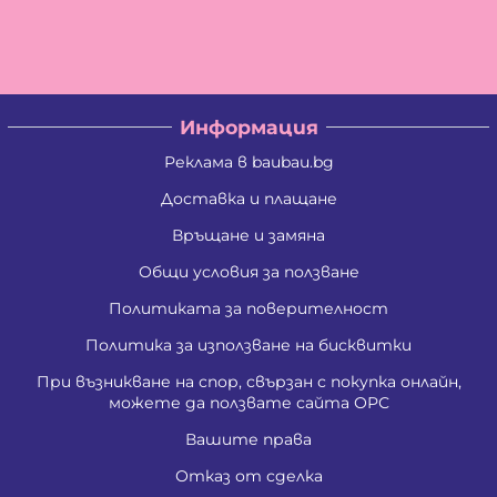
Христо Савов Стайков
Цветан Вълчев Камбуров
Албена Константинова Спасова
Ангел Георгиев Чифчиев
Атанас Тодоров Костадинов
Борис Костадинов Златанов
Информация
Борислав Георгиев Пенчев
Ваня Атанасова Стоянова
Реклама в baubau.bg
Васил Александров Карагеоргиев
Васил Атанасов Желязков
Доставка и плащане
Васил Иванов Деведжиев
Връщане и замяна
Венцислава Стефанова Стоянова
Виолета Делкова Гатовска
Общи условия за ползване
Вяра Гришина Зафирова
Георги Ангелов Зафиров
Политиката за поверителност
Георги Димитров Андреев
Георги Иванов Трендафилов
Политика за използване на бисквитки
Господина Тенева Андреева
При възникване на спор, свързан с покупка онлайн,
Даниела Цветанова Давидкова - Стоянова
можете да ползвате сайта ОРС
Димитър Господинов Стоянов
Добромир Николов Илиев
Вашите права
Елизабет Сотирова Хаджикинова
Емил Ангелов Кръстев
Отказ от сделка
Емил Влашев Иванов