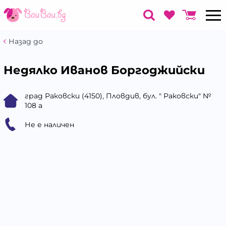
Назад до
Недялко Иванов Боргоджийски
град Раковски (4150), Пловдив, бул. " Раковски" №
108 а
Не е наличен