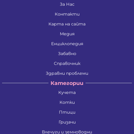
Живко Найденов Тодоров
За Нас
Златко Манолов Василев
Контакти
Зои Атанасиос Папамаргарити - Джамбова
Илия Събев Чобанов
Карта на сайта
Камен Иванов Шишков
Красимира Иванова Бенина
Медия
Лъчезар Георгиев Атанасов
Любомир Данаилов Търпов
Енциклопедия
Малена Славейкова Богданова
Забавно
Мария Георгиева Търпова
Миглена Рафаилова Терзиева
Справочник
Милен Костадинов Костадинов
Минко Георгиев Колев
Здравни проблеми
Митко Александров Дочев
Категории
Михаил Николаев Иванов
Николай Кръстев Колев
Кучета
Николай Христов Боянов
Павел Георгиев Бояджиев
Котки
Петко Димитров Бозов
Петко Манолов Запрянов
Птици
Петър Димитров Колчаков
Гризачи
Петя Тодорова Митева
Пламен Сашев Костов
Влечуги и земноводни