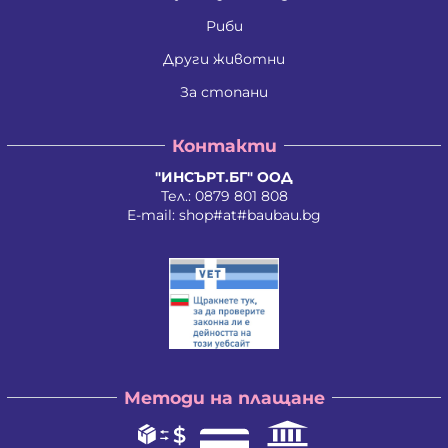
Ивайло Илиев Цветанов
Ивайло Лилков Петров
Риби
Ивайло Петров Петров
Иван Николаев Додовски
Други животни
Иван Стратиев Чалев
За стопани
Иван Христов Марков
Иван Щерев Манга
Ивелина Бойкова Вачева
Контакти
Ивелина Недкова Кирилова
Иво Валентинов Иванов
"ИНСЪРТ.БГ" ООД
Илия Борисов Райчев
Тел.:
0879 801 808
Илия Василев Пеев
E-mail:
shop#at#baubau.bg
Илиян Христов Христов
Ирена Стоянова Андонова
Ирина Руменова Милева-Атанасова
Искра Тихомирова Христова - Георгиева
Йордан Илиев Добрев
Калина Орлинова Кандулкова
Калоян Йорданов Войчев
Калоян Петров Йорданов
Кети Атанасова Драгоева
Методи на плащане
Кирил Георгиев Георгиев
Кирил Георгиев Стоянов
Константин Антонов Антов