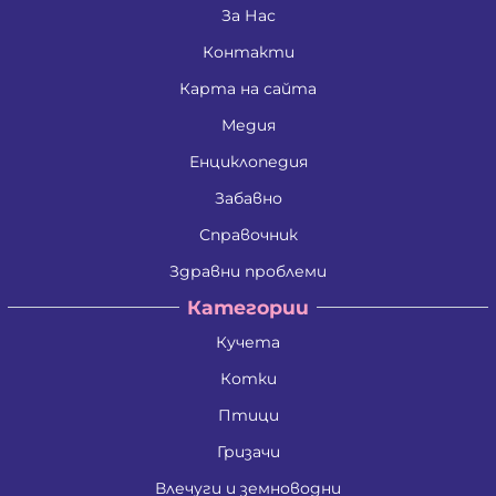
Дина Пламенова Хаджийорданова
За Нас
Димитрина Владкова Петрова
Контакти
Димитър Алексеев Фикинчев
Димитър Георгиев Димитров
Карта на сайта
Димитър Иванов Иванов
Димитър Петров Иванов
Медия
Димитър Христов Яновски
Димо Ганчев Димов
Енциклопедия
Драгомир Делчев Камбуров
Забавно
Евгения Валентинова Мирчева - Георгиева
Екатерина Антимова Нунова
Справочник
Елена Йосифова Перец
Ели Димитринова Лазарова
Здравни проблеми
Елица Лазарова Харизанова
Категории
Емил Димитров Георгиев
Емилиан Димитров Митов
Кучета
Емилия Иванова Добрева
Емилия Тодорова Раенкова
Котки
Жанета Валериева Борисова
Живко Колев Иванов
Птици
Златка Антонова Здравкова
Гризачи
Ива Дойчинова Николова
Ива Мирче Димитриевска
Влечуги и земноводни