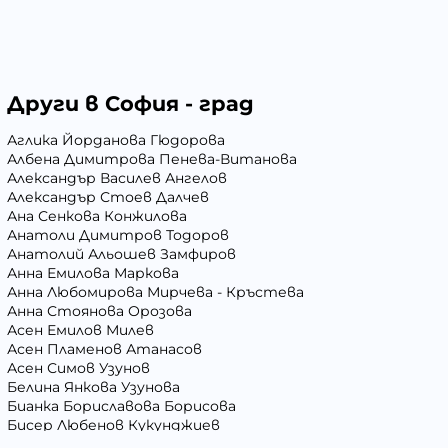
Други в София - град
Аглика Йорданова Гюдорова
Албена Димитрова Пенева-Витанова
Александър Василев Ангелов
Александър Стоев Далчев
Ана Сенкова Конжилова
Анатоли Димитров Тодоров
Анатолий Альошев Замфиров
Анна Емилова Маркова
Анна Любомирова Мирчева - Кръстева
Анна Стоянова Орозова
Асен Емилов Милев
Асен Пламенов Атанасов
Асен Симов Узунов
Белина Янкова Узунова
Бианка Бориславова Борисова
Бисер Любенов Кукунджиев
Блага Георгиева Вълчева