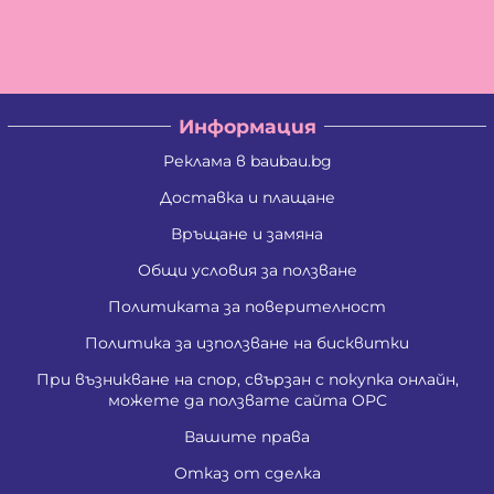
Владислав Антонов Антов
Владислав Кирилов Златинов
Галина Миткова Стойкова
Генадий Руменов Стоичков
Георги Анастасов Георгиев
Георги Кирилов Георгиев
Информация
Георги Росенов Кръстев
Георги Русев Узунов
Реклама в baubau.bg
Георги Христов Янчев
Гергана Георгиева Христова
Доставка и плащане
Гергана Йорданова Рашкова
Връщане и замяна
Гергана Людмилова Герасимова
Гергана Маркова Георгиева
Общи условия за ползване
Гергана Стоянова Христова - Тодорова
Гергана Цветомирова Божинова
Политиката за поверителност
Григора Стефанова Донкова
Гълъбин Динчев Младенов
Политика за използване на бисквитки
Даниела Кирилова Арсова
При възникване на спор, свързан с покупка онлайн,
Даниела Викторова Сакаджийска
можете да ползвате сайта ОРС
Даниела Георгиева Христова
Даниелка Атанасова Христова
Вашите права
Десислава Николова Стойнова
Десислава Пепова Димитрова
Отказ от сделка
Джени Илиева Ганчева