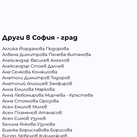
Други в София - град
Аглика Йорданова Гюдорова
Албена Димитрова Пенева-Витанова
Александър Василев Ангелов
Александър Стоев Далчев
Ана Сенкова Конжилова
Анатоли Димитров Тодоров
Анатолий Альошев Замфиров
Анна Емилова Маркова
Анна Любомирова Мирчева - Кръстева
Анна Стоянова Орозова
Асен Емилов Милев
Асен Пламенов Атанасов
Асен Симов Узунов
Белина Янкова Узунова
Бианка Бориславова Борисова
Бисер Любенов Кукунджиев