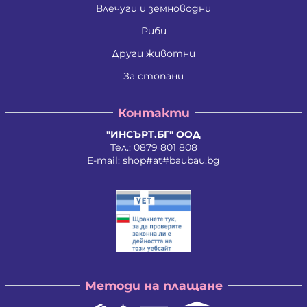
Ива Мирче Димитриевска
Влечуги и земноводни
Ивайло Илиев Цветанов
Ивайло Лилков Петров
Риби
Ивайло Петров Петров
Иван Николаев Додовски
Други животни
Иван Стратиев Чалев
За стопани
Иван Христов Марков
Иван Щерев Манга
Ивелина Бойкова Вачева
Контакти
Ивелина Недкова Кирилова
Иво Валентинов Иванов
"ИНСЪРТ.БГ" ООД
Илия Борисов Райчев
Тел.:
0879 801 808
Илия Василев Пеев
E-mail:
shop#at#baubau.bg
Илиян Христов Христов
Ирена Стоянова Андонова
Ирина Руменова Милева-Атанасова
Искра Тихомирова Христова - Георгиева
Йордан Илиев Добрев
Калина Орлинова Кандулкова
Калоян Йорданов Войчев
Калоян Петров Йорданов
Кети Атанасова Драгоева
Методи на плащане
Кирил Георгиев Георгиев
Кирил Георгиев Стоянов