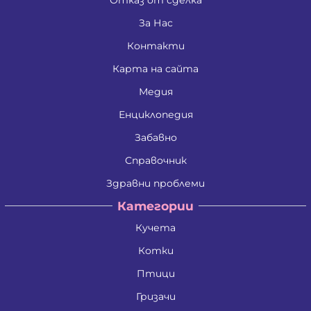
Джени Илиева Ганчева
Дина Пламенова Хаджийорданова
За Нас
Димитрина Владкова Петрова
Контакти
Димитър Алексеев Фикинчев
Димитър Георгиев Димитров
Карта на сайта
Димитър Иванов Иванов
Димитър Петров Иванов
Медия
Димитър Христов Яновски
Димо Ганчев Димов
Енциклопедия
Драгомир Делчев Камбуров
Забавно
Евгения Валентинова Мирчева - Георгиева
Екатерина Антимова Нунова
Справочник
Елена Йосифова Перец
Ели Димитринова Лазарова
Здравни проблеми
Елица Лазарова Харизанова
Категории
Емил Димитров Георгиев
Емилиан Димитров Митов
Кучета
Емилия Иванова Добрева
Емилия Тодорова Раенкова
Котки
Жанета Валериева Борисова
Живко Колев Иванов
Птици
Златка Антонова Здравкова
Гризачи
Ива Дойчинова Николова