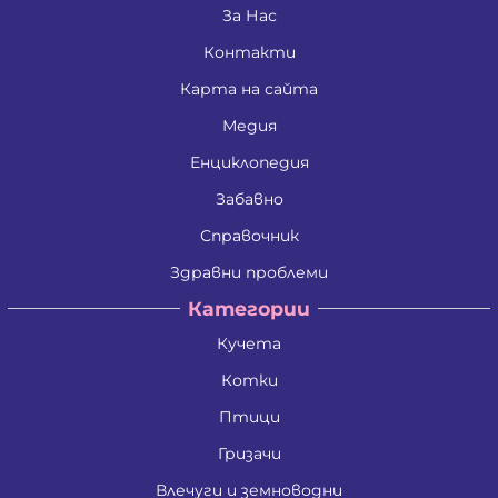
Дина Пламенова Хаджийорданова
За Нас
Димитрина Владкова Петрова
Контакти
Димитър Алексеев Фикинчев
Димитър Георгиев Димитров
Карта на сайта
Димитър Иванов Иванов
Димитър Петров Иванов
Медия
Димитър Христов Яновски
Димо Ганчев Димов
Енциклопедия
Драгомир Делчев Камбуров
Забавно
Евгения Валентинова Мирчева - Георгиева
Екатерина Антимова Нунова
Справочник
Елена Йосифова Перец
Ели Димитринова Лазарова
Здравни проблеми
Елица Лазарова Харизанова
Категории
Емил Димитров Георгиев
Емилиан Димитров Митов
Кучета
Емилия Иванова Добрева
Емилия Тодорова Раенкова
Котки
Жанета Валериева Борисова
Живко Колев Иванов
Птици
Златка Антонова Здравкова
Гризачи
Ива Дойчинова Николова
Ива Мирче Димитриевска
Влечуги и земноводни