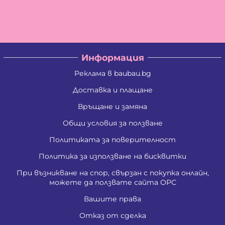
Владислав Антонов Антов
Владислав Кирилов Златинов
Галина Миткова Стойкова
Генадий Руменов Стоичков
Георги Анастасов Георгиев
Георги Кирилов Георгиев
Информация
Георги Росенов Кръстев
Георги Русев Узунов
Реклама в baubau.bg
Георги Христов Янчев
Гергана Георгиева Христова
Доставка и плащане
Гергана Йорданова Рашкова
Връщане и замяна
Гергана Людмилова Герасимова
Гергана Маркова Георгиева
Общи условия за ползване
Гергана Стоянова Христова - Тодорова
Гергана Цветомирова Божинова
Политиката за поверителност
Григора Стефанова Донкова
Гълъбин Динчев Младенов
Политика за използване на бисквитки
Даниела Кирилова Арсова
При възникване на спор, свързан с покупка онлайн,
Даниела Викторова Сакаджийска
можете да ползвате сайта ОРС
Даниела Георгиева Христова
Даниелка Атанасова Христова
Вашите права
Десислава Николова Стойнова
Десислава Пепова Димитрова
Отказ от сделка
Джени Илиева Ганчева