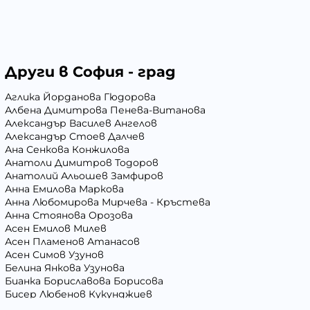
Други в София - град
Аглика Йорданова Гюдорова
Албена Димитрова Пенева-Витанова
Александър Василев Ангелов
Александър Стоев Далчев
Ана Сенкова Конжилова
Анатоли Димитров Тодоров
Анатолий Альошев Замфиров
Анна Емилова Маркова
Анна Любомирова Мирчева - Кръстева
Анна Стоянова Орозова
Асен Емилов Милев
Асен Пламенов Атанасов
Асен Симов Узунов
Белина Янкова Узунова
Бианка Бориславова Борисова
Бисер Любенов Кукунджиев
Блага Георгиева Вълчева