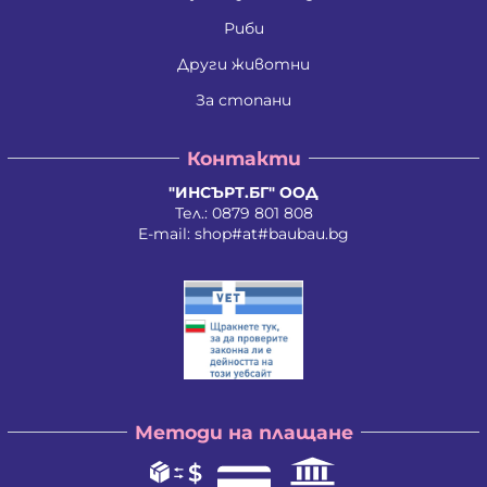
Ивайло Илиев Цветанов
Ивайло Лилков Петров
Риби
Ивайло Петров Петров
Иван Николаев Додовски
Други животни
Иван Стратиев Чалев
За стопани
Иван Христов Марков
Иван Щерев Манга
Ивелина Бойкова Вачева
Контакти
Ивелина Недкова Кирилова
Иво Валентинов Иванов
"ИНСЪРТ.БГ" ООД
Илия Борисов Райчев
Тел.:
0879 801 808
Илия Василев Пеев
E-mail:
shop#at#baubau.bg
Илиян Христов Христов
Ирена Стоянова Андонова
Ирина Руменова Милева-Атанасова
Искра Тихомирова Христова - Георгиева
Йордан Илиев Добрев
Калина Орлинова Кандулкова
Калоян Йорданов Войчев
Калоян Петров Йорданов
Кети Атанасова Драгоева
Методи на плащане
Кирил Георгиев Георгиев
Кирил Георгиев Стоянов
Константин Антонов Антов