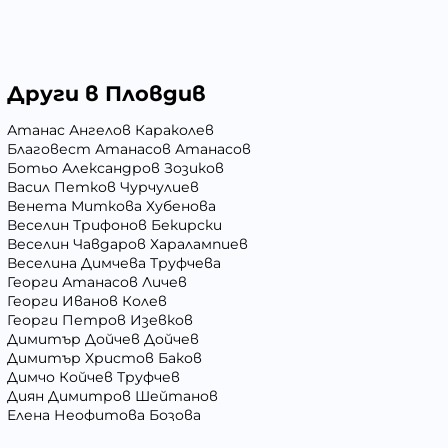
Други в Пловдив
Атанас Ангелов Караколев
Благовест Атанасов Атанасов
Ботьо Александров Зозиков
Васил Петков Чурчулиев
Венета Миткова Хубенова
Веселин Трифонов Бекирски
Веселин Чавдаров Харалампиев
Веселина Димчева Труфчева
Георги Атанасов Личев
Георги Иванов Колев
Георги Петров Изевков
Димитър Дойчев Дойчев
Димитър Христов Баков
Димчо Койчев Труфчев
Диян Димитров Шейтанов
Елена Неофитова Бозова
Иван Андреев Иванов