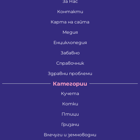
Златко Манолов Василев
За Нас
Зои Атанасиос Папамаргарити - Джамбова
Контакти
Илия Събев Чобанов
Камен Иванов Шишков
Карта на сайта
Красимира Иванова Бенина
Лъчезар Георгиев Атанасов
Медия
Любомир Данаилов Търпов
Малена Славейкова Богданова
Енциклопедия
Мария Георгиева Търпова
Забавно
Миглена Рафаилова Терзиева
Милен Костадинов Костадинов
Справочник
Минко Георгиев Колев
Митко Александров Дочев
Здравни проблеми
Михаил Николаев Иванов
Категории
Недялко Иванов Боргоджийски
Николай Кръстев Колев
Кучета
Николай Христов Боянов
Павел Георгиев Бояджиев
Котки
Петко Димитров Бозов
Петко Манолов Запрянов
Птици
Петър Димитров Колчаков
Гризачи
Петя Тодорова Митева
Пламен Сашев Костов
Влечуги и земноводни
Райна Рашкова Каблешкова