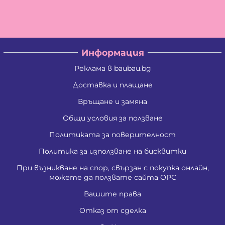
Албена Константинова Спасова
Ангел Георгиев Чифчиев
Атанас Тодоров Костадинов
Борис Костадинов Златанов
Борислав Георгиев Пенчев
Информация
Ваня Атанасова Стоянова
Васил Александров Карагеоргиев
Реклама в baubau.bg
Васил Атанасов Желязков
Васил Иванов Деведжиев
Доставка и плащане
Венцислава Стефанова Стоянова
Връщане и замяна
Виолета Делкова Гатовска
Вяра Гришина Зафирова
Общи условия за ползване
Георги Ангелов Зафиров
Георги Димитров Андреев
Политиката за поверителност
Георги Иванов Трендафилов
Господина Тенева Андреева
Политика за използване на бисквитки
Даниела Цветанова Давидкова - Стоянова
При възникване на спор, свързан с покупка онлайн,
Димитър Господинов Стоянов
можете да ползвате сайта ОРС
Добромир Николов Илиев
Елизабет Сотирова Хаджикинова
Вашите права
Емил Ангелов Кръстев
Емил Влашев Иванов
Отказ от сделка
Живко Найденов Тодоров