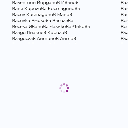
Валентин Йорданов Иванов
Ва
Ваня Кирилова Костадинова
Ва
Васил Костадинов Манов
Ва
Василка Емилова Василева
Ве
Весела Иванова Чалъкова-Янкова
Ве
Влади Янакиев Кирилов
Вл
Владислав Антонов Антов
Вл
Генадий Руменов Стоичков
Ге
Георги Росенов Кръстев
Гео
Гергана Георгиева Христова
Ге
Гергана Маркова Георгиева
Ге
Григора Стефанова Донкова
Гъ
Даниела Викторова Сакаджийска
Да
Десислава Николова Стойнова
Де
Дина Пламенова Хаджийорданова
Ди
Димитър Георгиев Димитров
Ди
Димитър Христов Яновски
Ди
Евгения Валентинова Мирчева - Георгиева
Ек
Ели Димитринова Лазарова
Ел
Емилиан Димитров Митов
Ем
Жанета Валериева Борисова
Жи