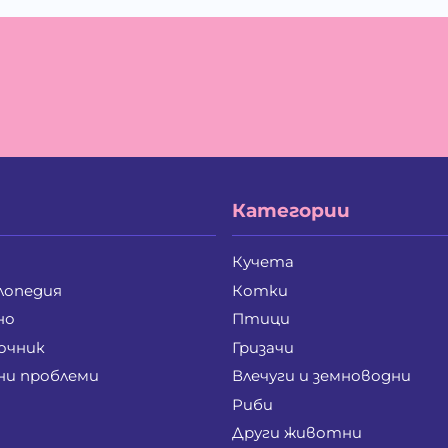
Ива Дойчинова Николова
Ив
Ивайло Лилков Петров
Ив
Иван Стратиев Чалев
Ив
Ивелина Бойкова Вачева
Ив
Илия Борисов Райчев
Ил
Ирена Стоянова Андонова
Ир
Йордан Илиев Добрев
Ка
Калоян Петров Йорданов
Ке
Кирил Георгиев Стоянов
Ко
Кристина Иванова Пенева
Кр
Категории
Лиляна Генева Генева
Лю
Маргарита Анастасова Чанкова-Паунова
Ма
Мариана Лазарова Костова
Ма
Кучета
Мария Руменова Савова
Ма
лопедия
Котки
Мая Николова Перчинска
Ме
Мила Добромирова Калева
Ми
но
Птици
Милена Веселинова Панчева
Ми
очник
Гризачи
Милко Цветанов Петров
Ми
ни проблеми
Влечуги и земноводни
Мирослав Иванов Крайнев
Ми
Михаела Петрова Лулчева
Ми
Риби
Надя Златозарова Златева-Панайотова
На
Други животни
Никола Константинов Христов
Ни