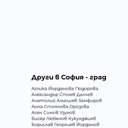
Други в София - град
Аглика Йорданова Гюдорова
Александър Стоев Далчев
Анатолий Альошев Замфиров
Анна Стоянова Орозова
Асен Симов Узунов
Бисер Любенов Кукунджиев
Борислав Георгиев Йорданов