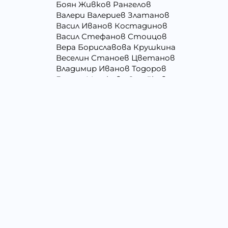
Боян Живков Рангелов
Валери Валериев Златанов
Васил Иванов Костадинов
Васил Стефанов Стоицов
Вера Бориславова Крушкина
Веселин Станоев Цветанов
Владимир Иванов Тодоров
Галина Миткова Стойкова
Георги Кирилов Георгиев
Георги Христов Янчев
Гергана Людмилова Герасимова
Гергана Цветомирова Божинова
Даниела Кирилова Арсова
Даниелка Атанасова Христова
Джени Илиева Ганчева
Димитър Алексеев Фикинчев
Димитър Петров Иванов
Драгомир Делчев Камбуров
Елена Йосифова Перец
Емил Димитров Георгиев
Емилия Тодорова Раенкова