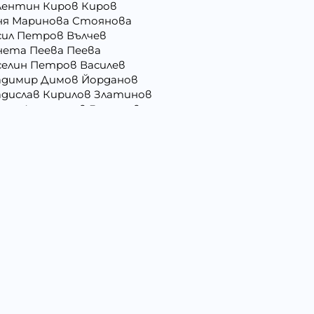
лентин Киров Киров
ня Маринова Стоянова
сил Петров Вълчев
нета Пеева Пеева
селин Петров Василев
адимир Димов Йорданов
адислав Кирилов Златинов
орги Анастасов Георгиев
рги Русев Узунов
ргана Йорданова Рашкова
ргана Стоянова Христова - Тодорова
лъбин Динчев Младенов
ниела Георгиева Христова
сислава Пепова Димитрова
митрина Владкова Петрова
митър Иванов Иванов
мо Ганчев Димов
атерина Антимова Нунова
ица Лазарова Харизанова
илия Иванова Добрева
вко Колев Иванов