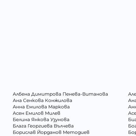
Албена Димитрова Пенева-Витанова
Ал
Ана Сенкова Конжилова
Ан
Анна Емилова Маркова
Ан
Асен Емилов Милев
Ас
Белина Янкова Узунова
Би
Блага Георгиева Вълчева
Бо
Борислав Йорданов Методиев
Бо