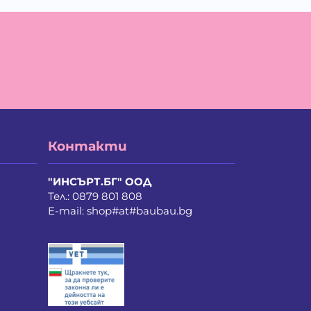
а Мирче Димитриевска
айло Петров Петров
ан Христов Марков
елина Недкова Кирилова
ия Василев Пеев
ина Руменова Милева-Атанасова
лина Орлинова Кандулкова
ти Атанасова Драгоева
нстантин Антонов Антов
истиян Пламенов Димитров
Контакти
бомир Димитров Любенов
риан Здравков Георгиев
рина Иванова Иванова
"ИНСЪРТ.БГ" ООД
рия Стоянова Козарева
Тел.:
0879 801 808
линда Де Мул
E-mail:
shop#at#baubau.bg
ла Неделчева Бобадова
лена Костадинова Павлова
лослав Ванков Жиков
рослав Насков Тодоров
хаил Владимиров Несторов
дя Сергеева Лападатова
колай Викторов Иванов