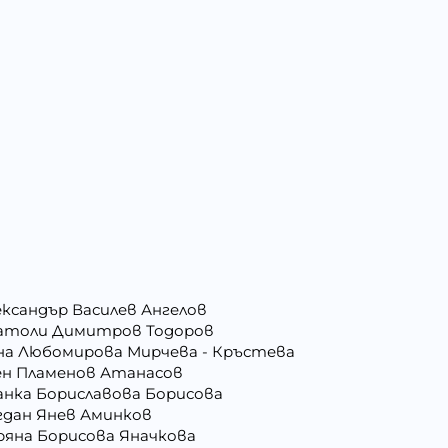
ександър Василев Ангелов
атоли Димитров Тодоров
на Любомирова Мирчева - Кръстева
ен Пламенов Атанасов
анка Бориславова Борисова
гдан Янев Аминков
ряна Борисова Яначкова