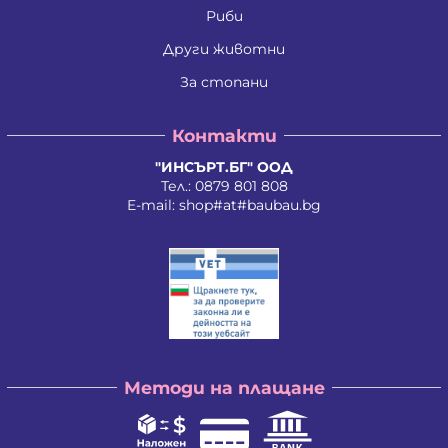
Ивайло Лилков Петров
Риби
Ивайло Петров Петров
Иван Николаев Додовски
Други животни
Иван Стратиев Чалев
За стопани
Иван Христов Марков
Иван Щерев Манга
Ивелина Бойкова Вачева
Контакти
Ивелина Недкова Кирилова
Иво Валентинов Иванов
"ИНСЪРТ.БГ" ООД
Илия Борисов Райчев
Тел.:
0879 801 808
Илия Василев Пеев
E-mail:
shop#at#baubau.bg
Илиян Христов Христов
Ирена Стоянова Андонова
Ирина Руменова Милева-Атанасова
Искра Тихомирова Христова - Георгиева
Йордан Илиев Добрев
Калина Орлинова Кандулкова
Калоян Йорданов Войчев
Калоян Петров Йорданов
Кети Атанасова Драгоева
Методи на плащане
Кирил Георгиев Георгиев
Кирил Георгиев Стоянов
Константин Антонов Антов
Красимира Димитрова Ангелова