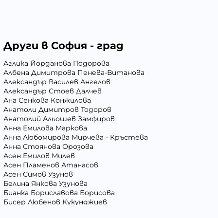
Други в София - град
Аглика Йорданова Гюдорова
Албена Димитрова Пенева-Витанова
Александър Василев Ангелов
Александър Стоев Далчев
Ана Сенкова Конжилова
Анатоли Димитров Тодоров
Анатолий Альошев Замфиров
Анна Емилова Маркова
Анна Любомирова Мирчева - Кръстева
Анна Стоянова Орозова
Асен Емилов Милев
Асен Пламенов Атанасов
Асен Симов Узунов
Белина Янкова Узунова
Бианка Бориславова Борисова
Бисер Любенов Кукунджиев
Блага Георгиева Вълчева