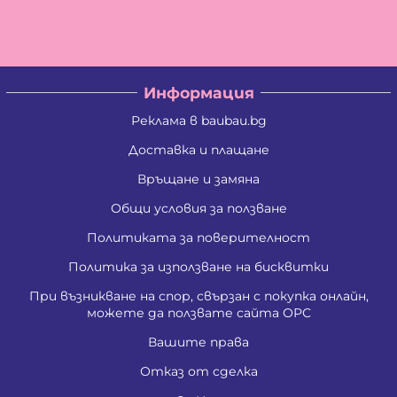
Владислав Кирилов Златинов
Галина Миткова Стойкова
Генадий Руменов Стоичков
Георги Анастасов Георгиев
Георги Кирилов Георгиев
Информация
Георги Росенов Кръстев
Георги Русев Узунов
Реклама в baubau.bg
Георги Христов Янчев
Гергана Георгиева Христова
Доставка и плащане
Гергана Йорданова Рашкова
Връщане и замяна
Гергана Людмилова Герасимова
Гергана Маркова Георгиева
Общи условия за ползване
Гергана Стоянова Христова - Тодорова
Гергана Цветомирова Божинова
Политиката за поверителност
Григора Стефанова Донкова
Гълъбин Динчев Младенов
Политика за използване на бисквитки
Даниела Кирилова Арсова
При възникване на спор, свързан с покупка онлайн,
Даниела Викторова Сакаджийска
можете да ползвате сайта ОРС
Даниела Георгиева Христова
Даниелка Атанасова Христова
Вашите права
Десислава Николова Стойнова
Десислава Пепова Димитрова
Отказ от сделка
Джени Илиева Ганчева