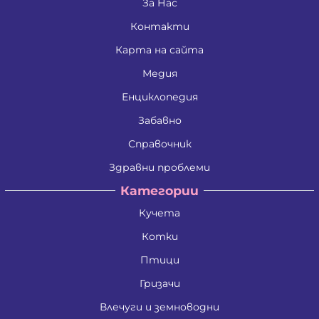
Дина Пламенова Хаджийорданова
За Нас
Димитрина Владкова Петрова
Контакти
Димитър Алексеев Фикинчев
Димитър Георгиев Димитров
Карта на сайта
Димитър Иванов Иванов
Димитър Петров Иванов
Медия
Димитър Христов Яновски
Димо Ганчев Димов
Енциклопедия
Драгомир Делчев Камбуров
Забавно
Евгения Валентинова Мирчева - Георгиева
Екатерина Антимова Нунова
Справочник
Елена Йосифова Перец
Ели Димитринова Лазарова
Здравни проблеми
Елица Лазарова Харизанова
Категории
Емил Димитров Георгиев
Емилиан Димитров Митов
Кучета
Емилия Иванова Добрева
Емилия Тодорова Раенкова
Котки
Жанета Валериева Борисова
Живко Колев Иванов
Птици
Златка Антонова Здравкова
Гризачи
Ива Дойчинова Николова
Ива Мирче Димитриевска
Влечуги и земноводни
Ивайло Илиев Цветанов