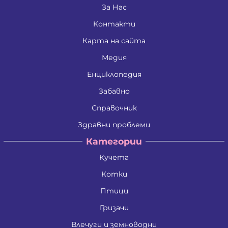
Живко Найденов Тодоров
За Нас
Златко Манолов Василев
Контакти
Зои Атанасиос Папамаргарити - Джамбова
Илия Събев Чобанов
Карта на сайта
Камен Иванов Шишков
Красимира Иванова Бенина
Медия
Лъчезар Георгиев Атанасов
Любомир Данаилов Търпов
Енциклопедия
Малена Славейкова Богданова
Забавно
Мария Георгиева Търпова
Миглена Рафаилова Терзиева
Справочник
Милен Костадинов Костадинов
Минко Георгиев Колев
Здравни проблеми
Митко Александров Дочев
Категории
Михаил Николаев Иванов
Недялко Иванов Боргоджийски
Кучета
Николай Кръстев Колев
Николай Христов Боянов
Котки
Павел Георгиев Бояджиев
Петко Димитров Бозов
Птици
Петко Манолов Запрянов
Гризачи
Петър Димитров Колчаков
Петя Тодорова Митева
Влечуги и земноводни