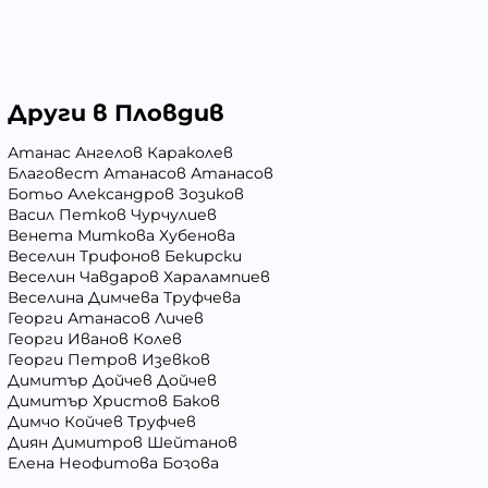
Други в Пловдив
Атанас Ангелов Караколев
Благовест Атанасов Атанасов
Ботьо Александров Зозиков
Васил Петков Чурчулиев
Венета Миткова Хубенова
Веселин Трифонов Бекирски
Веселин Чавдаров Харалампиев
Веселина Димчева Труфчева
Георги Атанасов Личев
Георги Иванов Колев
Георги Петров Изевков
Димитър Дойчев Дойчев
Димитър Христов Баков
Димчо Койчев Труфчев
Диян Димитров Шейтанов
Елена Неофитова Бозова
Иван Андреев Иванов