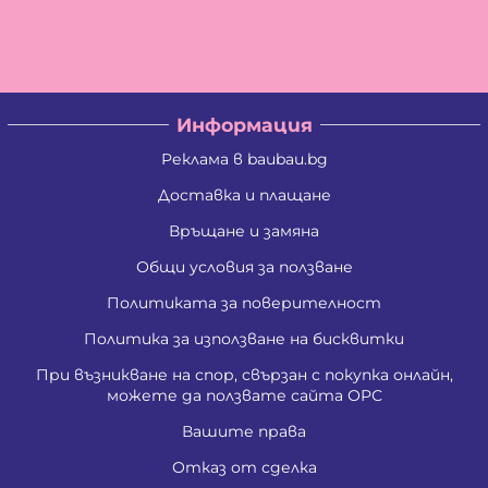
Христо Савов Стайков
Цветан Вълчев Камбуров
Албена Константинова Спасова
Ангел Георгиев Чифчиев
Атанас Тодоров Костадинов
Борис Костадинов Златанов
Информация
Борислав Георгиев Пенчев
Ваня Атанасова Стоянова
Реклама в baubau.bg
Васил Александров Карагеоргиев
Васил Атанасов Желязков
Доставка и плащане
Васил Иванов Деведжиев
Връщане и замяна
Венцислава Стефанова Стоянова
Виолета Делкова Гатовска
Общи условия за ползване
Вяра Гришина Зафирова
Георги Ангелов Зафиров
Политиката за поверителност
Георги Димитров Андреев
Георги Иванов Трендафилов
Политика за използване на бисквитки
Господина Тенева Андреева
При възникване на спор, свързан с покупка онлайн,
Даниела Цветанова Давидкова - Стоянова
можете да ползвате сайта ОРС
Димитър Господинов Стоянов
Добромир Николов Илиев
Вашите права
Елизабет Сотирова Хаджикинова
Емил Ангелов Кръстев
Отказ от сделка
Емил Влашев Иванов