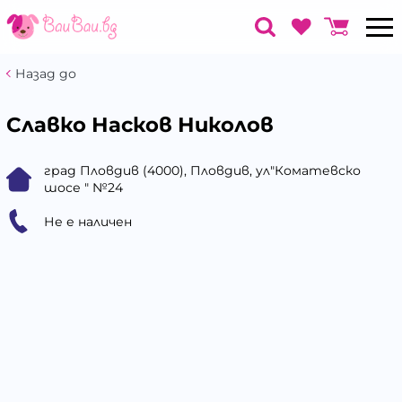
Назад до
Славко Насков Николов
град Пловдив (4000), Пловдив, ул"Коматевско
шосе " №24
Не е наличен