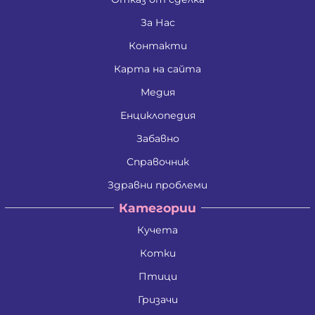
Джени Илиева Ганчева
Дина Пламенова Хаджийорданова
За Нас
Димитрина Владкова Петрова
Контакти
Димитър Алексеев Фикинчев
Димитър Георгиев Димитров
Карта на сайта
Димитър Иванов Иванов
Димитър Петров Иванов
Медия
Димитър Христов Яновски
Димо Ганчев Димов
Енциклопедия
Драгомир Делчев Камбуров
Забавно
Евгения Валентинова Мирчева - Георгиева
Екатерина Антимова Нунова
Справочник
Елена Йосифова Перец
Ели Димитринова Лазарова
Здравни проблеми
Елица Лазарова Харизанова
Категории
Емил Димитров Георгиев
Емилиан Димитров Митов
Кучета
Емилия Иванова Добрева
Емилия Тодорова Раенкова
Котки
Жанета Валериева Борисова
Живко Колев Иванов
Птици
Златка Антонова Здравкова
Гризачи
Ива Дойчинова Николова