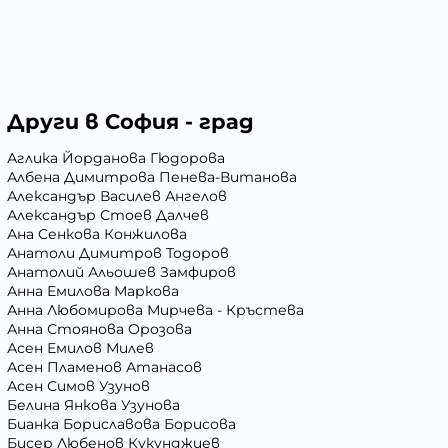
Други в София - град
Аглика Йорданова Гюдорова
Албена Димитрова Пенева-Витанова
Александър Василев Ангелов
Александър Стоев Далчев
Ана Сенкова Конжилова
Анатоли Димитров Тодоров
Анатолий Альошев Замфиров
Анна Емилова Маркова
Анна Любомирова Мирчева - Кръстева
Анна Стоянова Орозова
Асен Емилов Милев
Асен Пламенов Атанасов
Асен Симов Узунов
Белина Янкова Узунова
Бианка Бориславова Борисова
Бисер Любенов Кукунджиев