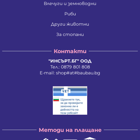
Ива Мирче Димитриевска
Влечуги и земноводни
Ивайло Илиев Цветанов
Ивайло Лилков Петров
Риби
Ивайло Петров Петров
Иван Николаев Додовски
Други животни
Иван Стратиев Чалев
За стопани
Иван Христов Марков
Иван Щерев Манга
Ивелина Бойкова Вачева
Контакти
Ивелина Недкова Кирилова
Иво Валентинов Иванов
"ИНСЪРТ.БГ" ООД
Илия Борисов Райчев
Тел.:
0879 801 808
Илия Василев Пеев
E-mail:
shop#at#baubau.bg
Илиян Христов Христов
Ирена Стоянова Андонова
Ирина Руменова Милева-Атанасова
Искра Тихомирова Христова - Георгиева
Йордан Илиев Добрев
Калина Орлинова Кандулкова
Калоян Йорданов Войчев
Калоян Петров Йорданов
Кети Атанасова Драгоева
Методи на плащане
Кирил Георгиев Георгиев
Кирил Георгиев Стоянов