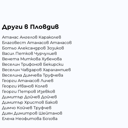
Други в Пловдив
Атанас Ангелов Караколев
Благовест Атанасов Атанасов
Ботьо Александров Зозиков
Васил Петков Чурчулиев
Венета Миткова Хубенова
Веселин Трифонов Бекирски
Веселин Чавдаров Харалампиев
Веселина Димчева Труфчева
Георги Атанасов Личев
Георги Иванов Колев
Георги Петров Изевков
Димитър Дойчев Дойчев
Димитър Христов Баков
Димчо Койчев Труфчев
Диян Димитров Шейтанов
Елена Неофитова Бозова
Иван Андреев Иванов