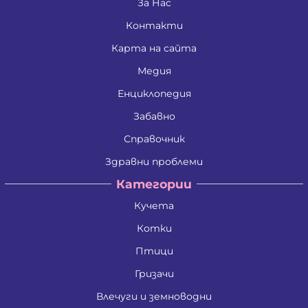
Живко Найденов Тодоров
За Нас
Златко Манолов Василев
Контакти
Зои Атанасиос Папамаргарити - Джамбова
Илия Събев Чобанов
Карта на сайта
Камен Иванов Шишков
Красимира Иванова Бенина
Медия
Лъчезар Георгиев Атанасов
Любомир Данаилов Търпов
Енциклопедия
Малена Славейкова Богданова
Забавно
Мария Георгиева Търпова
Миглена Рафаилова Терзиева
Справочник
Милен Костадинов Костадинов
Минко Георгиев Колев
Здравни проблеми
Митко Александров Дочев
Категории
Михаил Николаев Иванов
Недялко Иванов Боргоджийски
Кучета
Николай Кръстев Колев
Николай Христов Боянов
Котки
Павел Георгиев Бояджиев
Петко Димитров Бозов
Птици
Петко Манолов Запрянов
Гризачи
Петър Димитров Колчаков
Петя Тодорова Митева
Влечуги и земноводни
Пламен Сашев Костов