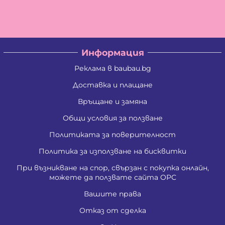
Цветан Вълчев Камбуров
Албена Константинова Спасова
Ангел Георгиев Чифчиев
Атанас Тодоров Костадинов
Борис Костадинов Златанов
Информация
Борислав Георгиев Пенчев
Ваня Атанасова Стоянова
Реклама в baubau.bg
Васил Александров Карагеоргиев
Васил Атанасов Желязков
Доставка и плащане
Васил Иванов Деведжиев
Връщане и замяна
Венцислава Стефанова Стоянова
Виолета Делкова Гатовска
Общи условия за ползване
Вяра Гришина Зафирова
Георги Ангелов Зафиров
Политиката за поверителност
Георги Димитров Андреев
Георги Иванов Трендафилов
Политика за използване на бисквитки
Господина Тенева Андреева
При възникване на спор, свързан с покупка онлайн,
Даниела Цветанова Давидкова - Стоянова
можете да ползвате сайта ОРС
Димитър Господинов Стоянов
Добромир Николов Илиев
Вашите права
Елизабет Сотирова Хаджикинова
Емил Ангелов Кръстев
Отказ от сделка
Емил Влашев Иванов