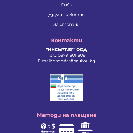
Ивайло Лилков Петров
Риби
Ивайло Петров Петров
Иван Николаев Додовски
Други животни
Иван Стратиев Чалев
За стопани
Иван Христов Марков
Иван Щерев Манга
Ивелина Бойкова Вачева
Контакти
Ивелина Недкова Кирилова
Иво Валентинов Иванов
"ИНСЪРТ.БГ" ООД
Илия Борисов Райчев
Тел.:
0879 801 808
Илия Василев Пеев
E-mail:
shop#at#baubau.bg
Илиян Христов Христов
Ирена Стоянова Андонова
Ирина Руменова Милева-Атанасова
Искра Тихомирова Христова - Георгиева
Йордан Илиев Добрев
Калина Орлинова Кандулкова
Калоян Йорданов Войчев
Калоян Петров Йорданов
Кети Атанасова Драгоева
Методи на плащане
Кирил Георгиев Георгиев
Кирил Георгиев Стоянов
Константин Антонов Антов
Красимира Димитрова Ангелова