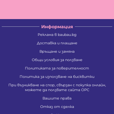
Владислав Кирилов Златинов
Галина Миткова Стойкова
Генадий Руменов Стоичков
Георги Анастасов Георгиев
Георги Кирилов Георгиев
Информация
Георги Росенов Кръстев
Георги Русев Узунов
Реклама в baubau.bg
Георги Христов Янчев
Гергана Георгиева Христова
Доставка и плащане
Гергана Йорданова Рашкова
Връщане и замяна
Гергана Людмилова Герасимова
Гергана Маркова Георгиева
Общи условия за ползване
Гергана Стоянова Христова - Тодорова
Гергана Цветомирова Божинова
Политиката за поверителност
Григора Стефанова Донкова
Гълъбин Динчев Младенов
Политика за използване на бисквитки
Даниела Кирилова Арсова
При възникване на спор, свързан с покупка онлайн,
Даниела Викторова Сакаджийска
можете да ползвате сайта ОРС
Даниела Георгиева Христова
Даниелка Атанасова Христова
Вашите права
Десислава Николова Стойнова
Десислава Пепова Димитрова
Отказ от сделка
Джени Илиева Ганчева