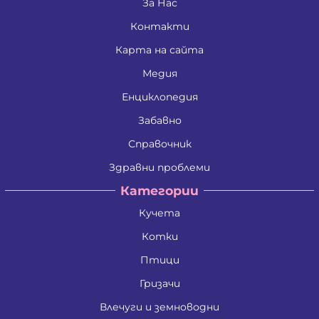
Дина Пламенова Хаджийорданова
За Нас
Димитрина Владкова Петрова
Контакти
Димитър Алексеев Фикинчев
Димитър Георгиев Димитров
Карта на сайта
Димитър Иванов Иванов
Димитър Петров Иванов
Медия
Димитър Христов Яновски
Димо Ганчев Димов
Енциклопедия
Драгомир Делчев Камбуров
Забавно
Евгения Валентинова Мирчева - Георгиева
Екатерина Антимова Нунова
Справочник
Елена Йосифова Перец
Ели Димитринова Лазарова
Здравни проблеми
Елица Лазарова Харизанова
Категории
Емил Димитров Георгиев
Емилиан Димитров Митов
Кучета
Емилия Иванова Добрева
Емилия Тодорова Раенкова
Котки
Жанета Валериева Борисова
Живко Колев Иванов
Птици
Златка Антонова Здравкова
Гризачи
Ива Дойчинова Николова
Ива Мирче Димитриевска
Влечуги и земноводни
Ивайло Илиев Цветанов