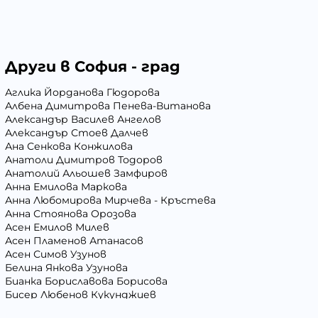
Други в София - град
Аглика Йорданова Гюдорова
Албена Димитрова Пенева-Витанова
Александър Василев Ангелов
Александър Стоев Далчев
Ана Сенкова Конжилова
Анатоли Димитров Тодоров
Анатолий Альошев Замфиров
Анна Емилова Маркова
Анна Любомирова Мирчева - Кръстева
Анна Стоянова Орозова
Асен Емилов Милев
Асен Пламенов Атанасов
Асен Симов Узунов
Белина Янкова Узунова
Бианка Бориславова Борисова
Бисер Любенов Кукунджиев
Блага Георгиева Вълчева