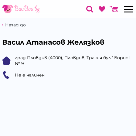
Назад до
Васил Атанасов Желязков
град Пловдив (4000), Пловдив, Тракия бул." Борис I
№ 9
Не е наличен