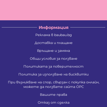
Христо Савов Стайков
Цветан Вълчев Камбуров
Албена Константинова Спасова
Ангел Георгиев Чифчиев
Атанас Тодоров Костадинов
Борис Костадинов Златанов
Информация
Борислав Георгиев Пенчев
Ваня Атанасова Стоянова
Реклама в baubau.bg
Васил Александров Карагеоргиев
Васил Иванов Деведжиев
Доставка и плащане
Венцислава Стефанова Стоянова
Връщане и замяна
Виолета Делкова Гатовска
Вяра Гришина Зафирова
Общи условия за ползване
Георги Ангелов Зафиров
Георги Димитров Андреев
Политиката за поверителност
Георги Иванов Трендафилов
Господина Тенева Андреева
Политика за използване на бисквитки
Даниела Цветанова Давидкова - Стоянова
При възникване на спор, свързан с покупка онлайн,
Димитър Господинов Стоянов
можете да ползвате сайта ОРС
Добромир Николов Илиев
Елизабет Сотирова Хаджикинова
Вашите права
Емил Ангелов Кръстев
Емил Влашев Иванов
Отказ от сделка
Живко Найденов Тодоров