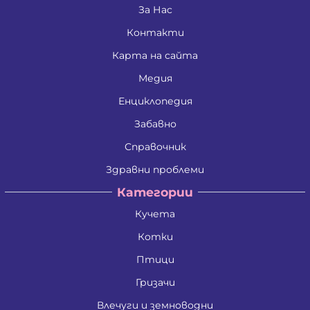
Златко Манолов Василев
За Нас
Зои Атанасиос Папамаргарити - Джамбова
Контакти
Илия Събев Чобанов
Камен Иванов Шишков
Карта на сайта
Красимира Иванова Бенина
Лъчезар Георгиев Атанасов
Медия
Любомир Данаилов Търпов
Малена Славейкова Богданова
Енциклопедия
Мария Георгиева Търпова
Забавно
Миглена Рафаилова Терзиева
Милен Костадинов Костадинов
Справочник
Минко Георгиев Колев
Митко Александров Дочев
Здравни проблеми
Михаил Николаев Иванов
Категории
Недялко Иванов Боргоджийски
Николай Кръстев Колев
Кучета
Николай Христов Боянов
Павел Георгиев Бояджиев
Котки
Петко Димитров Бозов
Петко Манолов Запрянов
Птици
Петър Димитров Колчаков
Гризачи
Петя Тодорова Митева
Пламен Сашев Костов
Влечуги и земноводни