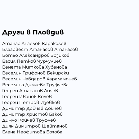
Други в Пловдив
Атанас Ангелов Караколев
Благовест Атанасов Атанасов
Ботьо Александров Зозиков
Васил Петков Чурчулиев
Венета Миткова Хубенова
Веселин Трифонов Бекирски
Веселин Чавдаров Харалампиев
Веселина Димчева Труфчева
Георги Атанасов Личев
Георги Иванов Колев
Георги Петров Изевков
Димитър Дойчев Дойчев
Димитър Христов Баков
Димчо Койчев Труфчев
Диян Димитров Шейтанов
Елена Неофитова Бозова
Иван Андреев Иванов